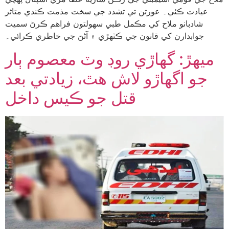
عيادت ڪئي۔ عورتن تي تشدد جي سخت مذمت ڪندي متاثر
شادبانو ملاح کي مڪمل طبي سهولتون فراهم ڪرڻ سميت
جوابدارن کي قانون جي ڪٽهڙي ۾ آڻڻ جي خاطري ڪرائي۔
ميهڙ: گهاڙي روڊ وٽ معصوم ٻار
جو اگهاڙو لاش هٿ، زيادتي بعد
قتل جو ڪيس داخل