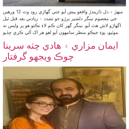
ميهڙ ۾ دل ڏاريندڙ واقعو پيش آيو جتي گهاڙي روڊ وٽ 12 ورهين
جي معصوم نينگر دلشير ٻرڙو جو تشدد ۽ زيادتي بعد قتل ٿيل
اگهاڙو لاش هٿ آيو. نينگر گهر کان ڪم لاءِ نڪتو هو پر واپس نه
موٽيو، پوءِ جيڪو منظر سامهون آيو اهو هر اک آلي ڪري ڇڏيو.
ايمان مزاري ۽ هادي چٺه سرينا
چوڪ ويجهو گرفتار