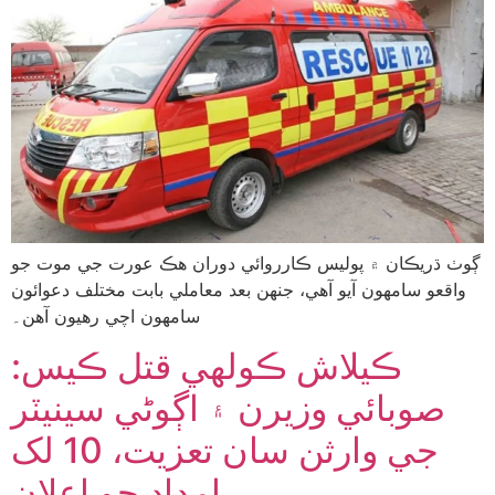
ڳوٺ ڌريڪان ۾ پوليس ڪارروائي دوران هڪ عورت جي موت جو
واقعو سامهون آيو آهي، جنهن بعد معاملي بابت مختلف دعوائون
سامهون اچي رهيون آهن۔
ڪيلاش ڪولهي قتل ڪيس:
صوبائي وزيرن ۽ اڳوڻي سينيٽر
جي وارثن سان تعزيت، 10 لک
امداد جو اعلان