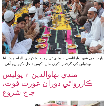
ڀارت جي شهر واراناسي ۾ ٻيڙي تي روزو ٽوڙڻ جي الزام هيٺ 14
نوجوانن کي گرفتار ڪري مٿن ڪيس داخل ڪيو ويو آهي۔
منڊي بهاوالدين ۾ پوليس
ڪارروائي دوران عورت فوت،
جاچ شروع