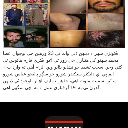
ڪوٽڙي شهر ۾ ڏينهن ڏٺي واٽ تي 23 ورهين جي نوجوان عطا
محمد سھتو کي هٿيارن جي زور تي اغوا ڪري فارم هائوس تي
کڻي وڃي سخت تشدد جو نشانو بڻايو ويو. الزام آهي ته واردات ۾
ايم پي اي ڊاڪٽر سڪندر شورو جو سڳو ڀاڻيجو عباس شورو
ساٿين سميت ملوث آهي، جڏهن ته ايف آءِ آر باوجود ٽي ڏينهن
گذرڻ تي به ڪا گرفتاري عمل ۾ نه اچي سگهي آهي.