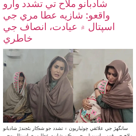
شادبانو ملاح تي تشدد وارو
واقعو: شازيه عطا مري جي
اسپتال ۾ عيادت، انصاف جي
خاطري
سانگهڙ جي علائقي چوٽياريون ۾ تشدد جو شڪار بڻجندڙ شادبانو
ملاح جي قومي اسيمبلي جي رڪن شازيه عطا مري اسپتال پهچي