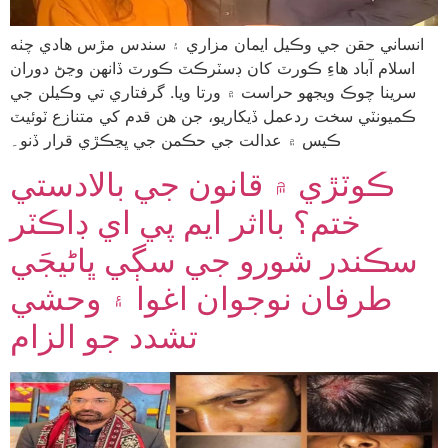
انساني حقن جي وڪيل ايمان مزاري ۽ سندس مڙس هادي چٺه
اسلام آباد هاءِ ڪورٽ کان ڊسٽرڪٽ ڪورٽ ڏانهن وڃڻ دوران
سرينا چوڪ ويجهو حراست ۾ ورتا ويا. گرفتاري تي وڪيلن جي
ڪميونٽي سخت ردعمل ڏيکاريو، جن هن قدم کي متنازع ٽوئيٽ
ڪيس ۾ عدالت جي حڪمن جي ڀڃڪڙي قرار ڏنو۔
ڪوٽڙي ۾ قانون جي بالادستي
ختم؟ بااثر ايم پي اي ڊاڪٽر
سڪندر شورو جي سڳي ڀاڻيجَي
طرفان نوجوان اغوا ۽ وحشي
تشدد جو الزام