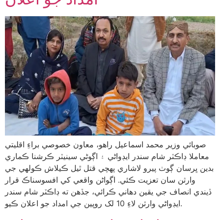
صوبائي وزير محمد اسماعيل راهو، معاون خصوصي براءِ اقليتي
معاملا ڊاڪٽر شام سندر ايڊواڻي ۽ اڳوڻي سينيٽر ڪرشنا ڪماري
بدين ڀرسان ڳوٺ پيرو لاشاري پهچي قتل ٿيل ڪيلاش ڪولهي جي
وارثن سان تعزيت ڪئي. اڳواڻن واقعي کي افسوسناڪ قرار
ڏيندي انصاف جي يقين دهاني ڪرائي، جڏهن ته ڊاڪٽر شام سندر
ايڊواڻي وارثن لاءِ 10 لک روپين جي امداد جو اعلان ڪيو.