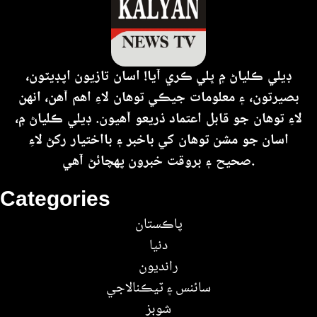
ڊيلي ڪلياڻ ۾ ڀلي ڪري آيا! اسان تازيون اپڊيٽون،
بصيرتون، ۽ معلومات جيڪي توهان لاءِ اهم آهن، انهن
لاءِ توهان جو قابل اعتماد ذريعو آهيون. ڊيلي ڪلياڻ ۾،
اسان جو مشن توهان کي باخبر ۽ بااختيار رکڻ لاءِ
صحيح ۽ بروقت خبرون پهچائڻ آهي.
Categories
پاڪستان
دنيا
رانديون
سائنس ۽ ٽيڪنالاجي
شوبز