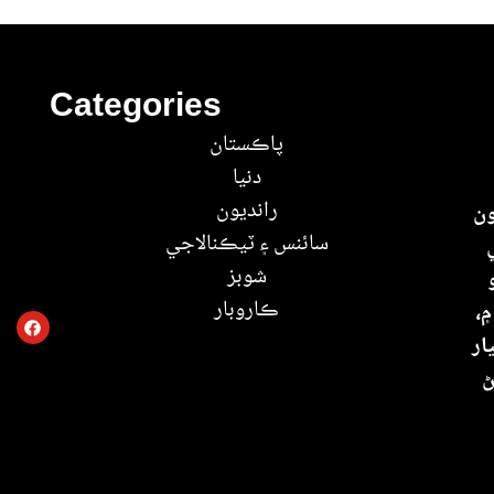
Categories
پاڪستان
دنيا
رانديون
ون
سائنس ۽ ٽيڪنالاجي
شوبز
ڪاروبار
 ۾
ار
ڻ