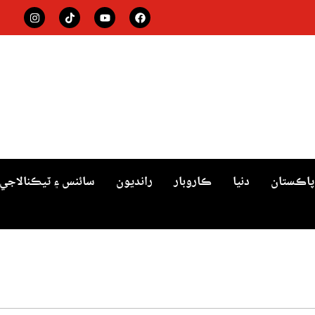
پاڪستان
دنيا
ڪاروبار
رانديون
سائنس ۽ ٽيڪنالاجي