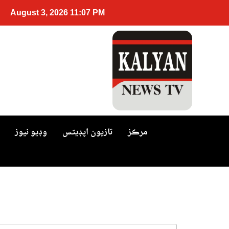
August 3, 2026 11:07 PM
مرڪز
تازيون اپڊيٽس
وڊيو نيوز