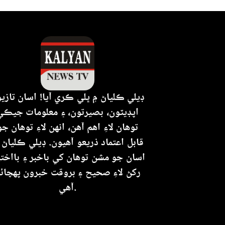
ڊيلي ڪلياڻ ۾ ڀلي ڪري آيا! اسان تازي
اپڊيٽون، بصيرتون، ۽ معلومات جيڪي
توهان لاءِ اهم آهن، انهن لاءِ توهان جو
قابل اعتماد ذريعو آهيون. ڊيلي ڪلياڻ،
اسان جو مشن توهان کي باخبر ۽ بااختي
رکڻ لاءِ صحيح ۽ بروقت خبرون پهچائ
آهي.