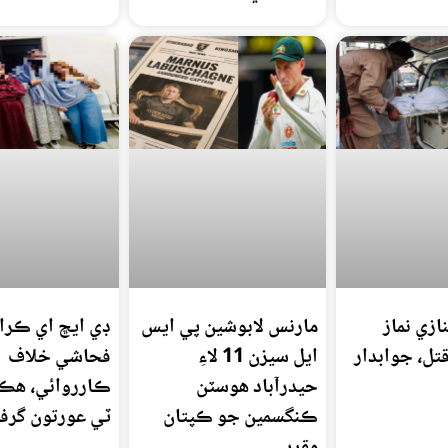
ازي نماز
مارنس لابوشين پي ايس
ڊي ايڇ اي ڪرا
تل، جوابدار
ايل سيزن 11 لاءِ
فحاشي خلاف
حيدرآباد هوسٽن
ڪارروائي، هڪ 
ڪنگسمين جو ڪپتان
ٽي عورتون گرفت
مقرر