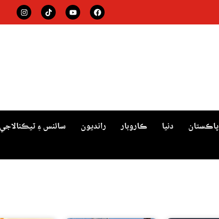
پاڪستان
دنيا
ڪاروبار
رانديون
سائنس ۽ ٽيڪنالاجي