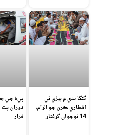
گنگا ندي ۾ ٻيڙي تي
پيءُ جي جن
افطاري ڪرڻ جو الزام،
دوران پٽ ق
14 نوجوان گرفتار
فرار