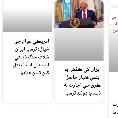
آمريڪي عوام جو
خيال: ٽرمپ ايران
خلاف جنگ ذريعي
ايپسٽين اسڪينڊل
ايران کي ڪڏهن به
کان ڌيان هٽايو
ايٽمي هٿيار حاصل
ڪرڻ جي اجازت نه
ڏيندم: ڊونلڊ ٽرمپ
رت
نه