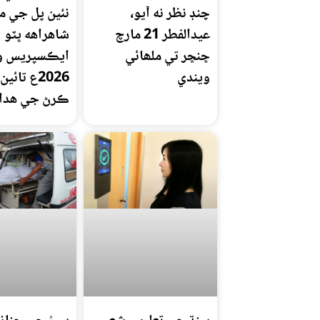
چنڊ نظر نه آيو،
نئين پل جي م
عيدالفطر 21 مارچ
شاهراهه ڀٽو
ڇنڇر تي ملھائي
ايڪسپريس وي
ويندي
2026ع تائ
ڪرڻ جي هدا