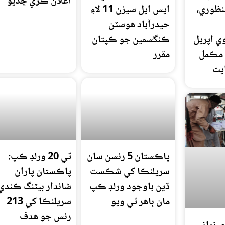
اعلان ڪري ڇڏيو
نظوري،
ايس ايل سيزن 11 لاءِ
حيدرآباد هوسٽن
 اپريل
ڪنگسمين جو ڪپتان
ين مڪمل
مقرر
يت
پاڪستان 5 رنسن سان
ٽي 20 ورلڊ ڪپ:
سريلنڪا کي شڪست
پاڪستان پاران
ڏيڻ باوجود ورلڊ ڪپ
شاندار بيٽنگ ڪندي
مان ٻاهر ٿي ويو
سريلنڪا کي 213
رنس جو هدف