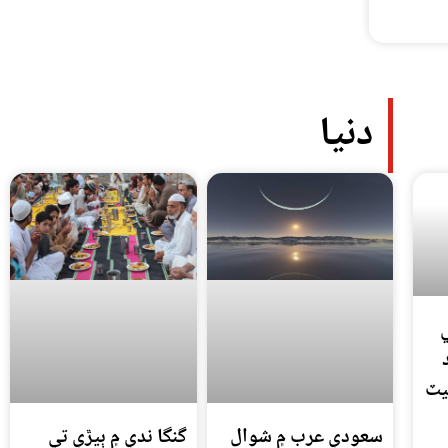
دنيا
يٽ
سعودي عرب ۾ شوال
گنگا ندي ۾ ٻيڙي تي