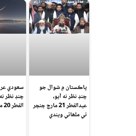
پاڪستان ۾ شوال جو
سعودي عرب
چنڊ نظر نه آيو،
چنڊ نظر نه 
عيدالفطر 21 مارچ ڇنڇر
الفطر 20 مارچ تي ٿيندي
تي ملھائي ويندي