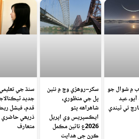
 ۾ شوال جو
سکر–روهڙي وچ ۾ نئين
سنڌ جي تعليمي
آيو، عيد
پل جي منظوري،
جديد ٽيڪنالاج
شاهراهه ڀٽو
قدم، فيشل ري
ايڪسپريس وي اپريل
ذريعي حاضري 
2026ع تائين مڪمل
متعارف
ڪرڻ جي هدايت