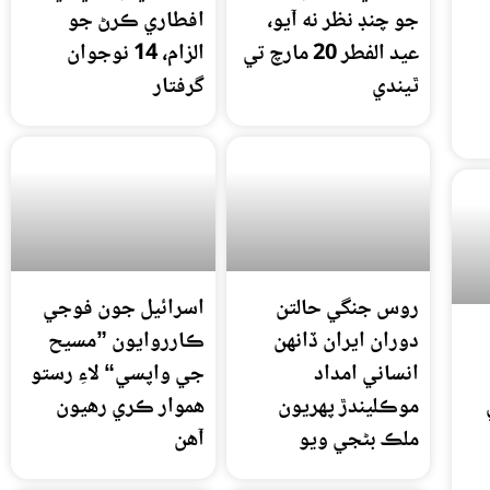
جو چنڊ نظر نه آيو،
افطاري ڪرڻ جو
عيد الفطر 20 مارچ تي
الزام، 14 نوجوان
ٿيندي
گرفتار
روس جنگي حالتن
اسرائيل جون فوجي
دوران ايران ڏانهن
ڪارروايون ”مسيح
انساني امداد
جي واپسي“ لاءِ رستو
موڪليندڙ پهريون
هموار ڪري رهيون
ملڪ بڻجي ويو
آهن