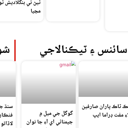
ٿيڻ تي بنگلاديش ٿو
مڃيا
سائنس ۽ ٽيڪنالاجي
شو
ڪ ٽاڪ پاران صارفين
سنڌ ج
گوگل جي ميل ۾
ءِ مفت ڊراما ايپ
فنڪاره
جيمنائي اي آءِ جا نوان
لاڏاڻو