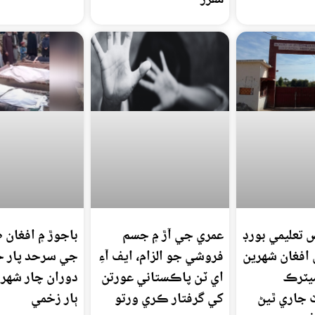
تعليمي بورڊ
عمري جي آڙ ۾ جسم
باجوڙ ۾ افغان ط
 افغان شهرين
فروشي جو الزام، ايف آءِ
جي سرحد پار ح
يٽرڪ
اي ٽن پاڪستاني عورتن
دوران چار شهر
جاري ٿيڻ
کي گرفتار ڪري ورتو
ٻار زخمي