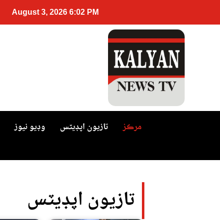
August 3, 2026 6:02 PM
مرڪز
تازيون اپڊيٽس
وڊيو نيوز
تازيون اپڊيٽس