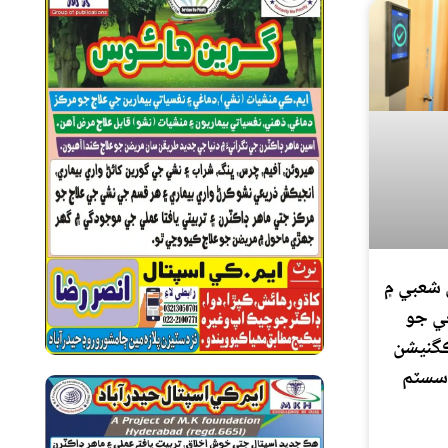
 شعبي ۾
ي جو
ڪگنيشن
سسٽم