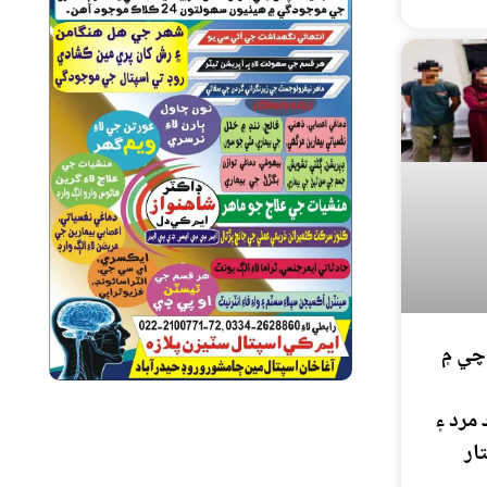
چي ۾
مرد ۽
ار