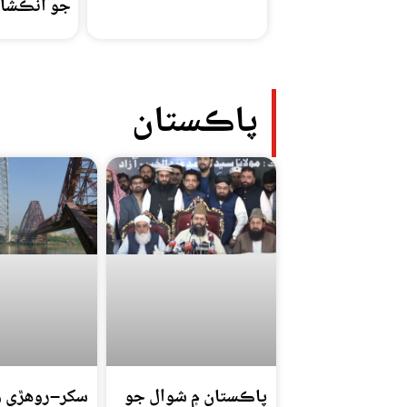
جو انڪشا
پاڪستان
پاڪستان ۾ شوال جو
سکر–روهڙي و