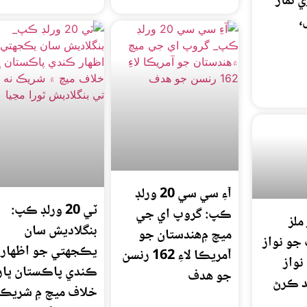
 نماز
،
آءِ سي سي 20 ورلڊ
ٽي 20 ورلڊ ڪپ:
ڪپ: گروپ اي جي
ملز
بنگلاديش سان
ميچ ۾هندستان جو
جو نواز
يڪجهتي جو اظهار
آمريڪا لاءِ 162 رنسن
نواز
ڪندي پاڪستان ڀا
جو هدف
د ڪرڻ
خلاف ميچ ۾ شريڪ 