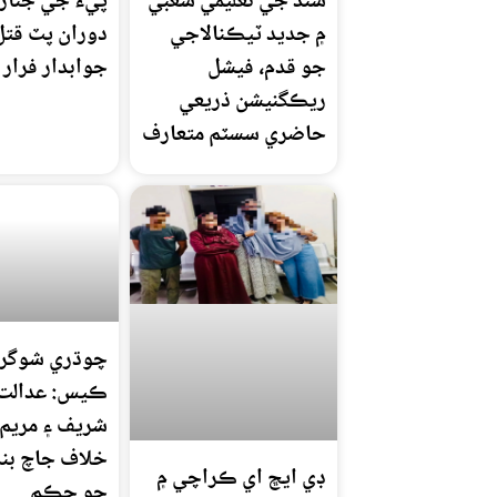
سنڌ جي تعليمي شعبي
پيءُ جي جنازي
۾ جديد ٽيڪنالاجي
دوران پٽ قتل
جو قدم، فيشل
جوابدار فرار
ريڪگنيشن ذريعي
حاضري سسٽم متعارف
چوڌري شوگر 
ڪيس: عدالت 
شريف ۽ مريم 
خلاف جاچ بن
ڊي ايڇ اي ڪراچي ۾
جو حڪم