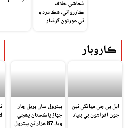
فحاشي خلاف
ڪارروائي، هڪ مرد ۽
ٽي عورتون گرفتار
ڪاروبار
ايل پي جي مهانگي ٿيڻ
پيٽرول سان ڀريل چار
ٽ
جون افواهون بي بنياد
جهاز پاڪستان پھچي
لا
ويا، 87 هزار ٽن پيٽرول