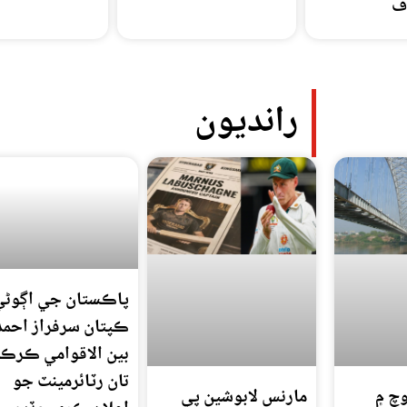
ف
رانديون
پاڪستان جي اڳوڻي
ڪپتان سرفراز احمد
بين الاقوامي ڪرڪ
تان رٽائرمينٽ جو
چ ۾
مارنس لابوشين پي