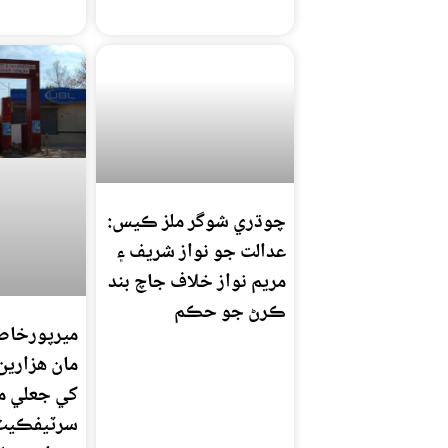
چوڌري شوگر ملز ڪيس:
عدالت جو نواز شريف ۽
مريم نواز خلاف جاچ بند
ڪرڻ جو حڪم
ميرپورخاص 
مان هزارين
کي جعلي م
سرٽيفڪيٽ 