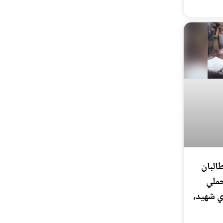
البان
ملي
ي شهيد،