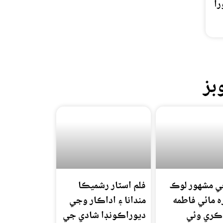
را
بز
ي مشهور لوڪ
فلم اسٽار رشميڪا
 مائي فاطمه
مندانا ۽ اداڪار وجي
 ڪري وئي
ديوراڪونڊا شادي جي