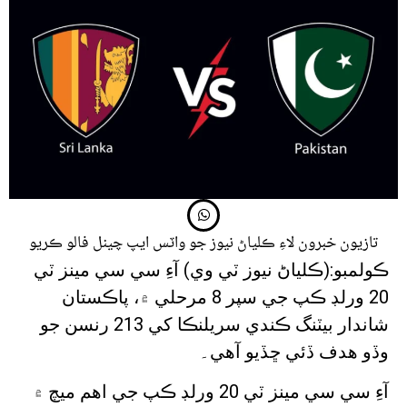
تازيون خبرون لاءِ ڪلياڻ نيوز جو واٽس ايپ چينل فالو ڪريو
ڪولمبو:(ڪلياڻ نيوز ٽي وي) آءِ سي سي مينز ٽي
20 ورلڊ ڪپ جي سپر 8 مرحلي ۾، پاڪستان
شاندار بيٽنگ ڪندي سريلنڪا کي 213 رنسن جو
وڏو هدف ڏئي ڇڏيو آهي۔
آءِ سي سي مينز ٽي 20 ورلڊ ڪپ جي اهم ميچ ۾