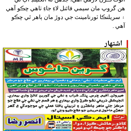
هن گروپ مان سيمي فائنل لاءِ جاءِ ٺاهي چڪو آهي
۽ سريلنڪا ٽورنامينٽ جي ڊوڙ مان ٻاهر ٿي چڪو
آهي۔
اشتهار