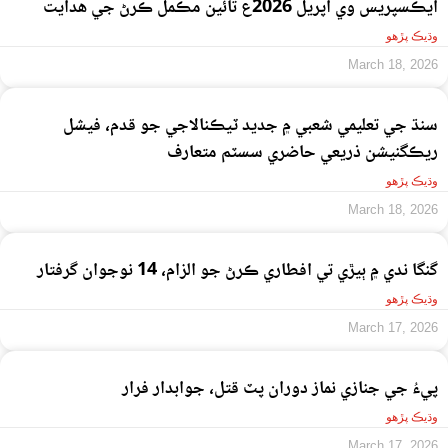
ايڪسپريس وي اپريل 2026ع تائين مڪمل ڪرڻ جي هدايت
وڌيڪ پڙهو
March 18, 2026
سنڌ جي تعليمي شعبي ۾ جديد ٽيڪنالاجي جو قدم، فيشل
ريڪگنيشن ذريعي حاضري سسٽم متعارف
وڌيڪ پڙهو
March 18, 2026
گنگا ندي ۾ ٻيڙي تي افطاري ڪرڻ جو الزام، 14 نوجوان گرفتار
وڌيڪ پڙهو
March 17, 2026
پيءُ جي جنازي نماز دوران پٽ قتل، جوابدار فرار
وڌيڪ پڙهو
March 17, 2026