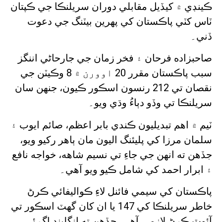
ڪينڊي ۾ کيڏيل مقابلي دوران سريلنڪا جي ڪپتان
ٽاس کٽي پاڪستان کي پهرين بيٽنگ جي دعوت
ڏني۔
صاحبزاده فرحان ۽ فخر زمان جي جارحاڻي اننگز
سبب پاڪستان مقرر 20 اوورن ۾ 8 وڪيٽن جي
نقصان تي 212 رنسون اسڪور ڪيون، جنهن سان
سريلنڪا تي وڏو دٻاءُ وڌي ويو۔
ٽيم ۾ اهم تبديليون ڪندي بابر اعظم، صائم ايوب ۽
سلمان مرزا کي پليئنگ اليون مان ٻاهر رکيو ويو،
جڏهن ته انهن جي جاءِ تي نسيم شاهه، خواجه نافع
۽ ابرار احمد کي شامل ڪيو ويو آهي۔
پاڪستان کي سيمي فائنل لاءِ ڪواليفائي ڪرڻ
خاطر سريلنڪا کي 147 يا ان کان گهٽ اسڪور تي
آئوٽ ڪرڻ لازمي آهي، جڏهن ته انگلينڊ اڳ ئي