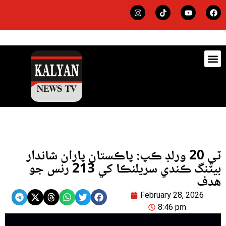
ڊيٽس
لاجي
ٽي 20 ورلڊ ڪپ: پاڪستان پاران شاندار
بيٽنگ ڪندي سريلنڪا کي 213 رنس جو
هدف
February 28, 2026
8:46 pm