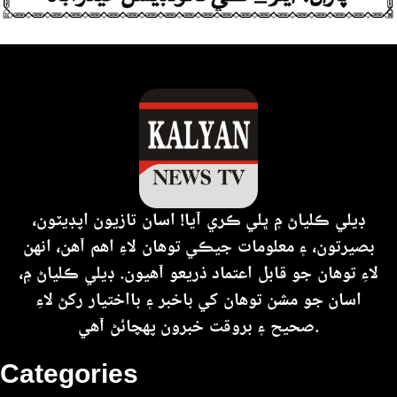
ڊيلي ڪلياڻ ۾ ڀلي ڪري آيا! اسان تازيون اپڊيٽون،
بصيرتون، ۽ معلومات جيڪي توهان لاءِ اهم آهن، انهن
لاءِ توهان جو قابل اعتماد ذريعو آهيون. ڊيلي ڪلياڻ ۾،
اسان جو مشن توهان کي باخبر ۽ بااختيار رکڻ لاءِ
صحيح ۽ بروقت خبرون پهچائڻ آهي.
Categories