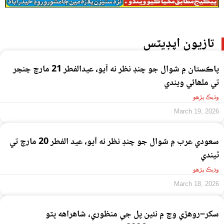
تازيون اپڊيٽس
پاڪستان ۾ شوال جو چنڊ نظر نه آيو، عيدالفطر 21 مارچ ڇنڇر
تي ملھائي ويندي
وڌيڪ پڙهو
March 19, 2026
سعودي عرب ۾ شوال جو چنڊ نظر نه آيو، عيد الفطر 20 مارچ تي
ٿيندي
وڌيڪ پڙهو
March 18, 2026
سکر–روهڙي وچ ۾ نئين پل جي منظوري، شاهراهه ڀٽو