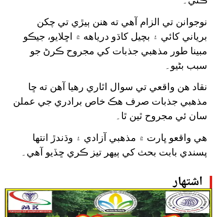
ڪئي۔
نوجوانن تي الزام آهي ته هنن ٻيڙي تي چکن
برياني کائي ۽ بچيل کاڌو درياهه ۾ اڇلايو، جيڪو
مبينا طور مذهبي جذبات کي مجروح ڪرڻ جو
سبب بڻيو۔
نقاد هن واقعي تي سوال اٿاري رهيا آهن ته ڇا
مذهبي جذبات صرف هڪ خاص برادري جي عملن
سان ئي مجروح ٿين ٿا۔
هي واقعو ڀارت ۾ مذهبي آزادي ۽ وڌندڙ انتها
پسندي بابت بحث کي ٻيهر تيز ڪري ڇڏيو آهي۔
اشتهار