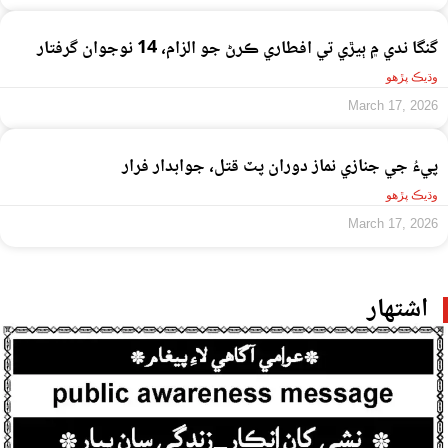
گنگا ندي ۾ ٻيڙي تي افطاري ڪرڻ جو الزام، 14 نوجوان گرفتار
وڌيڪ پڙهو
March 17, 2026
پيءُ جي جنازي نماز دوران پٽ قتل، جوابدار فرار
وڌيڪ پڙهو
March 17, 2026
اشتهار