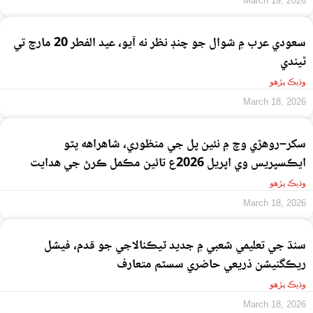
March 19, 2026
سعودي عرب ۾ شوال جو چنڊ نظر نه آيو، عيد الفطر 20 مارچ تي
ٿيندي
وڌيڪ پڙهو
March 18, 2026
سکر–روهڙي وچ ۾ نئين پل جي منظوري، شاهراهه ڀٽو
ايڪسپريس وي اپريل 2026ع تائين مڪمل ڪرڻ جي هدايت
وڌيڪ پڙهو
March 18, 2026
سنڌ جي تعليمي شعبي ۾ جديد ٽيڪنالاجي جو قدم، فيشل
ريڪگنيشن ذريعي حاضري سسٽم متعارف
وڌيڪ پڙهو
March 18, 2026