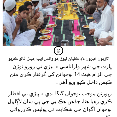
تازيون خبرون لاءِ ڪلياڻ نيوز جو واٽس ايپ چينل فالو ڪريو
ڀارت جي شهر واراناسي ۾ ٻيڙي تي روزو ٽوڙڻ
جي الزام هيٺ 14 نوجوانن کي گرفتار ڪري مٿن
ڪيس داخل ڪيو ويو آهي۔
رپورٽن موجب نوجوان گنگا ندي ۾ ٻيڙي تي افطار
ڪري رهيا هئا، جڏهن هڪ بي جي پي سان لاڳاپيل
نوجوان اڳواڻ جي شڪايت تي پوليس ڪارروائي