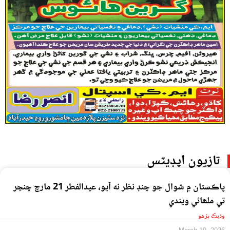
تازيون اپڊيٽس
پاڪستان ۾ شوال جو چنڊ نظر نه آيو، عيدالفطر 21 مارچ ڇنڇر
تي ملھائي ويندي
وڌيڪ پڙهو