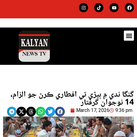
ڊيٽس
لاجي
گنگا ندي ۾ ٻيڙي تي افطاري ڪرڻ جو الزام،
14 نوجوان گرفتار
March 17, 2026
9:36 pm