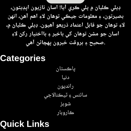
ڊيلي ڪلياڻ ۾ ڀلي ڪري آيا! اسان تازيون اپڊيٽون،
بصيرتون، ۽ معلومات جيڪي توهان لاءِ اهم آهن، انهن
لاءِ توهان جو قابل اعتماد ذريعو آهيون. ڊيلي ڪلياڻ ۾،
اسان جو مشن توهان کي باخبر ۽ بااختيار رکڻ لاءِ
صحيح ۽ بروقت خبرون پهچائڻ آهي.
Categories
پاڪستان
دنيا
رانديون
سائنس ۽ ٽيڪنالاجي
شوبز
ڪاروبار
Quick Links