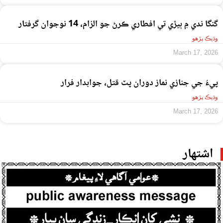
گنگا ندي ۾ ٻيڙي تي افطاري ڪرڻ جو الزام، 14 نوجوان گرفتار
وڌيڪ پڙهو
March 17, 2026
پيءُ جي جنازي نماز دوران پٽ قتل، جوابدار فرار
وڌيڪ پڙهو
March 17, 2026
اشتهار