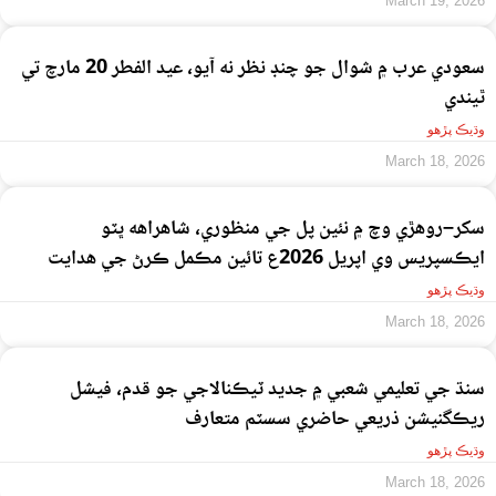
March 19, 2026
سعودي عرب ۾ شوال جو چنڊ نظر نه آيو، عيد الفطر 20 مارچ تي
ٿيندي
وڌيڪ پڙهو
March 18, 2026
سکر–روهڙي وچ ۾ نئين پل جي منظوري، شاهراهه ڀٽو
ايڪسپريس وي اپريل 2026ع تائين مڪمل ڪرڻ جي هدايت
وڌيڪ پڙهو
March 18, 2026
سنڌ جي تعليمي شعبي ۾ جديد ٽيڪنالاجي جو قدم، فيشل
ريڪگنيشن ذريعي حاضري سسٽم متعارف
وڌيڪ پڙهو
March 18, 2026