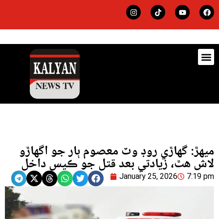
ڊيٽس
لاجي
ميهڙ: گهاڙي روڊ وٽ معصوم ٻار جو اگهاڙو
لاش هٿ، زيادتي بعد قتل جو ڪيس داخل
January 25, 2026
7:19 pm