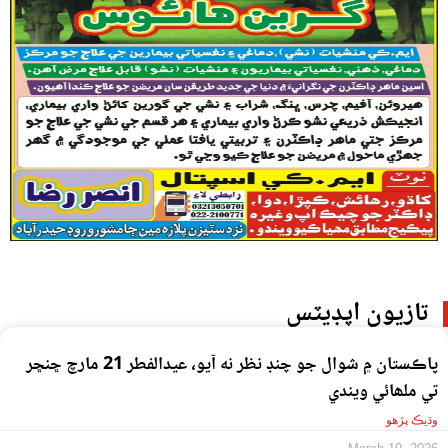
تازيون اپڊيٽس
پاڪستان ۾ شوال جو چنڊ نظر نه آيو، عيدالفطر 21 مارچ ڇنڇر
تي ملھائي ويندي
وڌيڪ پڙهو