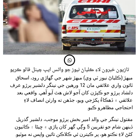
تازيون خبرون لاءِ ڪلياڻ نيوز جو واٽس ايپ چينل فالو ڪريو
ميهڙ:(ڪلياڻ نيوز ٽي وي) ميهڙ شهر جي گهاڙي روڊ، اسحاق
ٽائون واري علائقي مان 12 ورهين جي نينگر دلشير ٻرڙو عرف
دلشاد ٻرڙو جو ڪپڙن کان آجو لاش هٿ آيو آهي. واقعي بعد
علائقي ۾ ڏهڪاءُ پکڙجي ويو، جڏهن ته وارثن انصاف لاءِ
احتجاجي مظاهرو ڪيو.
مقتول نينگر جي والد امير بخش ٻرڙو موجب، دلشير گذريل
ڏينهن شام جو تقريبن 5 وڳي گهر کان پاڙي ۾ ڇيڻا ۽ ڪاٺيون
کڻڻ لاءِ نڪتو هو، پر ڪيترن ئي ڪلاڪن تائين واپس نه موٽيو.