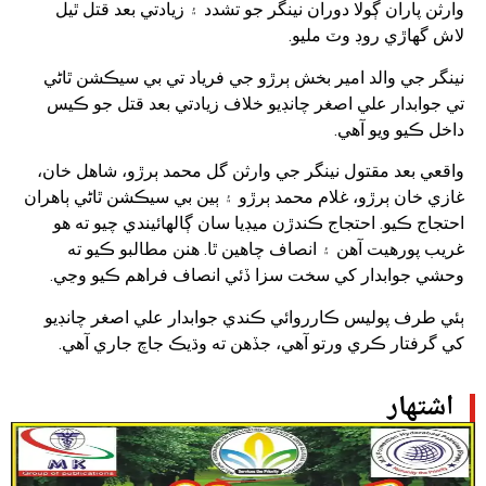
وارثن پاران ڳولا دوران نينگر جو تشدد ۽ زيادتي بعد قتل ٿيل
لاش گهاڙي روڊ وٽ مليو.
نينگر جي والد امير بخش ٻرڙو جي فرياد تي بي سيڪشن ٿاڻي
تي جوابدار علي اصغر چانڊيو خلاف زيادتي بعد قتل جو ڪيس
داخل ڪيو ويو آهي.
واقعي بعد مقتول نينگر جي وارثن گل محمد ٻرڙو، شاهل خان،
غازي خان ٻرڙو، غلام محمد ٻرڙو ۽ ٻين بي سيڪشن ٿاڻي ٻاهران
احتجاج ڪيو. احتجاج ڪندڙن ميڊيا سان ڳالهائيندي چيو ته هو
غريب پورهيت آهن ۽ انصاف چاهين ٿا. هنن مطالبو ڪيو ته
وحشي جوابدار کي سخت سزا ڏئي انصاف فراهم ڪيو وڃي.
ٻئي طرف پوليس ڪارروائي ڪندي جوابدار علي اصغر چانڊيو
کي گرفتار ڪري ورتو آهي، جڏهن ته وڌيڪ جاچ جاري آهي.
اشتهار