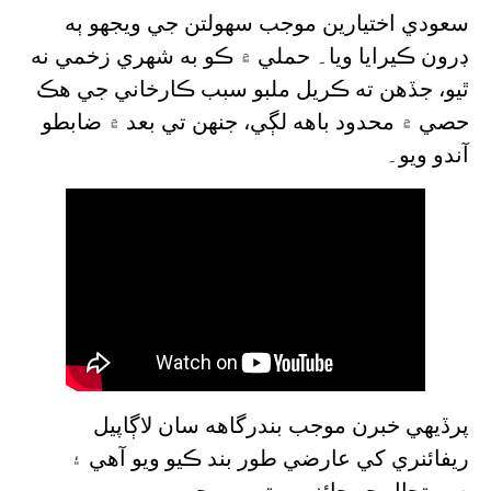
سعودي اختيارين موجب سهولتن جي ويجهو ٻه
ڊرون ڪيرايا ويا۔ حملي ۾ ڪو به شهري زخمي نه
ٿيو، جڏهن ته ڪريل ملبو سبب ڪارخاني جي هڪ
حصي ۾ محدود باهه لڳي، جنهن تي بعد ۾ ضابطو
آندو ويو۔
پرڏيهي خبرن موجب بندرگاهه سان لاڳاپيل
ريفائنري کي عارضي طور بند ڪيو ويو آهي ۽
صورتحال جو جائزو ورتو پيو وڃي۔