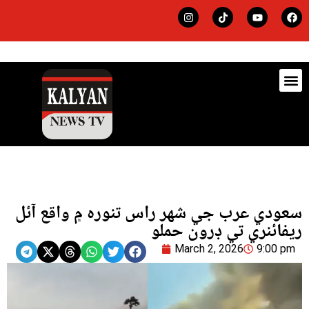
ڊيٽس
لاجي
سعودي عرب جي شهر راس تنوره ۾ واقع آئل
ريفائنري تي ڊرون حملو
March 2, 2026
9:00 pm