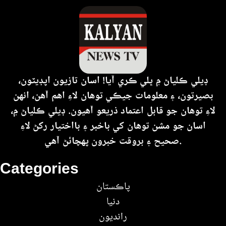
ڊيلي ڪلياڻ ۾ ڀلي ڪري آيا! اسان تازيون اپڊيٽون،
بصيرتون، ۽ معلومات جيڪي توهان لاءِ اهم آهن، انهن
لاءِ توهان جو قابل اعتماد ذريعو آهيون. ڊيلي ڪلياڻ ۾،
اسان جو مشن توهان کي باخبر ۽ بااختيار رکڻ لاءِ
صحيح ۽ بروقت خبرون پهچائڻ آهي.
Categories
پاڪستان
دنيا
رانديون