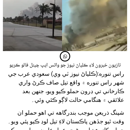
تازيون خبرون لاءِ ڪلياڻ نيوز جو واٽس ايپ چينل فالو ڪريو
راس تنوره:(ڪلياڻ نيوز ٽي وي) سعودي عرب جي
شهر راس تنوره ۾ واقع تيل صاف ڪرڻ واري
ڪارخاني تي ڊرون حملو ڪيو ويو، جنهن بعد
علائقي ۾ هنگامي حالت لاڳو ڪئي وئي۔
شپنگ ذريعن موجب بندرگاهه تي اهو حملو ان
وقت ٿيو جڏهن پاڪستان لاءِ تيل لوڊ ڪيو پئي ويو۔