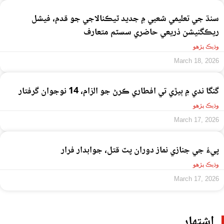
سنڌ جي تعليمي شعبي ۾ جديد ٽيڪنالاجي جو قدم، فيشل
ريڪگنيشن ذريعي حاضري سسٽم متعارف
وڌيڪ پڙهو
March 18, 2026
گنگا ندي ۾ ٻيڙي تي افطاري ڪرڻ جو الزام، 14 نوجوان گرفتار
وڌيڪ پڙهو
March 17, 2026
پيءُ جي جنازي نماز دوران پٽ قتل، جوابدار فرار
وڌيڪ پڙهو
March 17, 2026
اشتهار