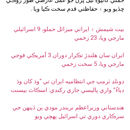
حملي کانپوءِ تيل ڀرڻ جو عمل عارضي طور روڪي
ڇڏيو ويو ۽ حفاظتي قدم سخت ڪيا ويا۔
بيت شيمش ۾ ايراني ميزائل حملو، 9 اسرائيلي
مارجي ويا، 23 زخمي
ايران سان هلندڙ تڪرار دوران 3 آمريڪي فوجي
مارجي ويا، 5 سخت زخمي
ڊونلڊ ٽرمپ جي انتظاميه ايران تي “وڌ کان وڌ
دٻاءُ” واري پاليسي جاري رکندي: اسڪاٽ بيسنت
هندستاني وزيراعظم نريندر مودي ٻن ڏينهن جي
سرڪاري دوري تي اسرائيل پهچي ويو