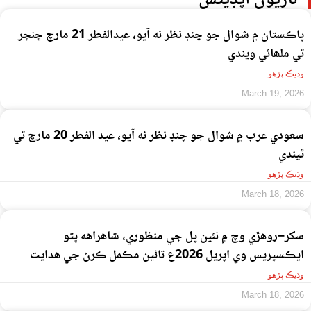
تازيون اپڊيٽس
پاڪستان ۾ شوال جو چنڊ نظر نه آيو، عيدالفطر 21 مارچ ڇنڇر
تي ملھائي ويندي
وڌيڪ پڙهو
March 19, 2026
سعودي عرب ۾ شوال جو چنڊ نظر نه آيو، عيد الفطر 20 مارچ تي
ٿيندي
وڌيڪ پڙهو
March 18, 2026
سکر–روهڙي وچ ۾ نئين پل جي منظوري، شاهراهه ڀٽو
ايڪسپريس وي اپريل 2026ع تائين مڪمل ڪرڻ جي هدايت
وڌيڪ پڙهو
March 18, 2026