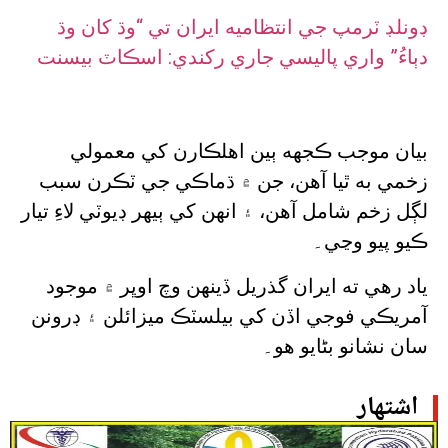
ڊونلڊ ٽرمپ جي انتظاميه ايران تي “وڌ کان وڌ
دٻاءُ” واري پاليسي جاري رکندي: اسڪاٽ بيسنت
بيان موجب ڪجهه ٻين اهلڪارن کي معمولي
زخمي به ٿيا آهن، جن ۾ ڌماڪي جي ٽڪرن سبب
لڳل زخم شامل آهن، ۽ انهن کي ٻيهر ڊيوٽي لاءِ تيار
ڪيو پيو وڃي۔
ياد رهي ته ايران گذريل ڏينهن وچ اوڀر ۾ موجود
آمريڪي فوجي اڏن کي بيلسٽڪ ميزائلن ۽ ڊرونن
سان نشانو بڻايو هو۔
اشتهار