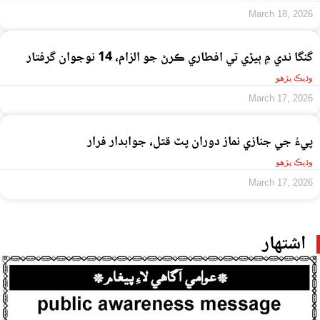
March 18, 2026
گنگا ندي ۾ ٻيڙي تي افطاري ڪرڻ جو الزام، 14 نوجوان گرفتار
وڌيڪ پڙهو
March 17, 2026
پيءُ جي جنازي نماز دوران پٽ قتل، جوابدار فرار
وڌيڪ پڙهو
March 17, 2026
اشتهار