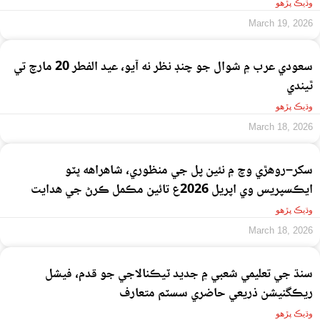
وڌيڪ پڙهو
March 19, 2026
سعودي عرب ۾ شوال جو چنڊ نظر نه آيو، عيد الفطر 20 مارچ تي
ٿيندي
وڌيڪ پڙهو
March 18, 2026
سکر–روهڙي وچ ۾ نئين پل جي منظوري، شاهراهه ڀٽو
ايڪسپريس وي اپريل 2026ع تائين مڪمل ڪرڻ جي هدايت
وڌيڪ پڙهو
March 18, 2026
سنڌ جي تعليمي شعبي ۾ جديد ٽيڪنالاجي جو قدم، فيشل
ريڪگنيشن ذريعي حاضري سسٽم متعارف
وڌيڪ پڙهو