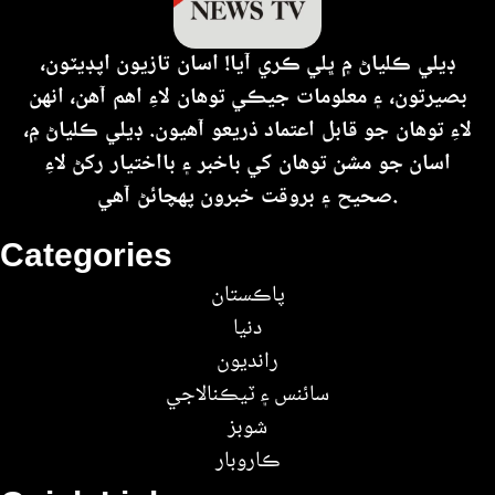
ڊيلي ڪلياڻ ۾ ڀلي ڪري آيا! اسان تازيون اپڊيٽون،
بصيرتون، ۽ معلومات جيڪي توهان لاءِ اهم آهن، انهن
لاءِ توهان جو قابل اعتماد ذريعو آهيون. ڊيلي ڪلياڻ ۾،
اسان جو مشن توهان کي باخبر ۽ بااختيار رکڻ لاءِ
صحيح ۽ بروقت خبرون پهچائڻ آهي.
Categories
پاڪستان
دنيا
رانديون
سائنس ۽ ٽيڪنالاجي
شوبز
ڪاروبار