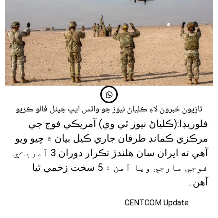
تازيون خبرون لاءِ ڪلياڻ نيوز جو واٽس ايپ چينل فالو ڪريو
فلوريڊا:(ڪلياڻ نيوز ٽي وي) آمريڪي فوج جي
مرڪزي ڪمانڊ طرفان جاري ڪيل بيان ۾ چيو ويو
آهي ته ايران سان هلندڙ تڪرار دوران 3 آمريڪي
فوجي مارجي ويا آهن ۽ 5 سخت زخمي ٿيا
آهن۔
CENTCOM Update