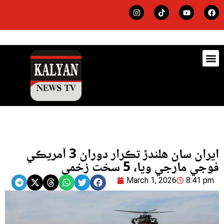
ڊيٽس
لاجي
ايران سان هلندڙ تڪرار دوران 3 آمريڪي
فوجي مارجي ويا، 5 سخت زخمي
March 1, 2026
8:41 pm