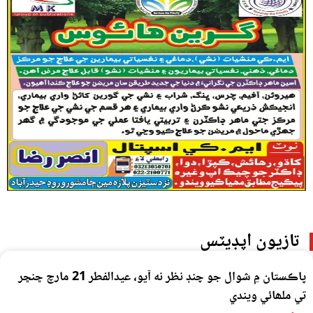
تازيون اپڊيٽس
پاڪستان ۾ شوال جو چنڊ نظر نه آيو، عيدالفطر 21 مارچ ڇنڇر
تي ملھائي ويندي