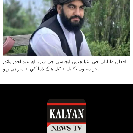
افغان طالبان جي انٽيليجنس ايجنسي جي سربراھ عبدالحق واثق
جو معاون ڪابل ۾ ٿيل هڪ ڌماڪي ۾ مارجي ويو.