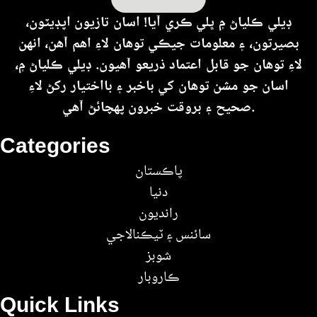
ڊيلي ڪلياڻ ۾ ڀلي ڪري آيا! اسان تازيون اپڊيٽون،
بصيرتون، ۽ معلومات جيڪي توهان لاءِ اهم آهن، انهن
لاءِ توهان جو قابل اعتماد ذريعو آهيون. ڊيلي ڪلياڻ ۾،
اسان جو مشن توهان کي باخبر ۽ بااختيار رکڻ لاءِ
صحيح ۽ بروقت خبرون پهچائڻ آهي.
Categories
پاڪستان
دنيا
رانديون
سائنس ۽ ٽيڪنالاجي
شوبز
ڪاروبار
Quick Links