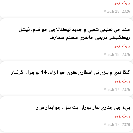
وڌيڪ پڙهو
March 18, 2026
سنڌ جي تعليمي شعبي ۾ جديد ٽيڪنالاجي جو قدم، فيشل
ريڪگنيشن ذريعي حاضري سسٽم متعارف
وڌيڪ پڙهو
March 18, 2026
گنگا ندي ۾ ٻيڙي تي افطاري ڪرڻ جو الزام، 14 نوجوان گرفتار
وڌيڪ پڙهو
March 17, 2026
پيءُ جي جنازي نماز دوران پٽ قتل، جوابدار فرار
وڌيڪ پڙهو
March 17, 2026