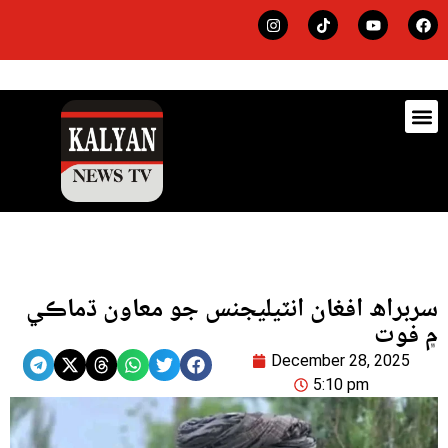
ڊيٽس
لاجي
سربراھ افغان انٽيليجنس جو معاون ڌماڪي
۾ فوت
December 28, 2025
5:10 pm