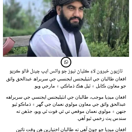
تازيون خبرون لاءِ ڪلياڻ نيوز جو واٽس ايپ چينل فالو ڪريو
افغان طالبان جي انٽيليجنس ايجنسي جي سربراھ عبدالحق واثق
جو معاون ڪابل ۾ ٿيل هڪ ڌماڪي ۾ مارجي ويو.
افغان ميڊيا موجب، طالبان جي انٽيليجنس ايجنسي جي سربراهه
عبدالحق واثق جي معاون مولوي نعمان جي گهر ۾ ڌماڪو ٿيو
جنهن ۾ مولوي نعمان موقعي تي ئي فوت ٿي ويو، جڏهن ته
سندس پٽ زخمي ٿيو آهي.
افغان ميڊيا جو چوڻ آهي ته طالبان اختيارين هن وقت تائين