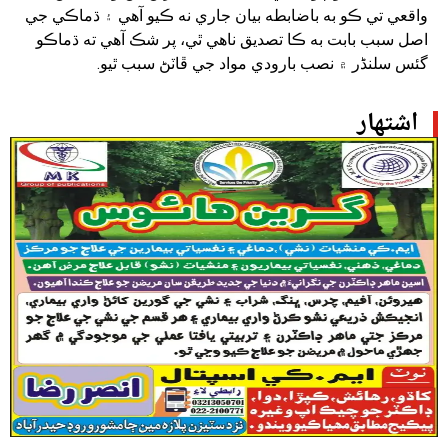
واقعي تي ڪو به باضابطه بيان جاري نه ڪيو آهي ۽ ڌماڪي جي
اصل سبب بابت به ڪا تصديق ناهي ٿي، پر شڪ آهي ته ڌماڪو
گئس سلنڈر ۾ نصب بارودي مواد جي ڦاٽڻ سبب ٿيو.
اشتهار