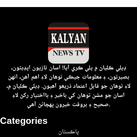
ڊيلي ڪلياڻ ۾ ڀلي ڪري آيا! اسان تازيون اپڊيٽون،
بصيرتون، ۽ معلومات جيڪي توهان لاءِ اهم آهن، انهن
لاءِ توهان جو قابل اعتماد ذريعو آهيون. ڊيلي ڪلياڻ ۾،
اسان جو مشن توهان کي باخبر ۽ بااختيار رکڻ لاءِ
صحيح ۽ بروقت خبرون پهچائڻ آهي.
Categories
پاڪستان