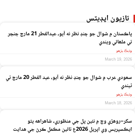
تازيون اپڊيٽس
پاڪستان ۾ شوال جو چنڊ نظر نه آيو، عيدالفطر 21 مارچ ڇنڇر
تي ملھائي ويندي
وڌيڪ پڙهو
March 19, 2026
سعودي عرب ۾ شوال جو چنڊ نظر نه آيو، عيد الفطر 20 مارچ تي
ٿيندي
وڌيڪ پڙهو
March 18, 2026
سکر–روهڙي وچ ۾ نئين پل جي منظوري، شاهراهه ڀٽو
ايڪسپريس وي اپريل 2026ع تائين مڪمل ڪرڻ جي هدايت