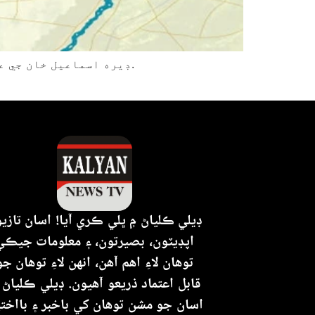
ڊيره اسماعيل خان جي علائقي گرگري دامي بانڊه ۾ دهشتگردن پوليس موبائل تي حملو ڪيو، جنهن نتيجي ۾ 4 اهلڪار شهيد ٿي ويا.
ڊيلي ڪلياڻ ۾ ڀلي ڪري آيا! اسان تازي
اپڊيٽون، بصيرتون، ۽ معلومات جيڪي
توهان لاءِ اهم آهن، انهن لاءِ توهان جو
قابل اعتماد ذريعو آهيون. ڊيلي ڪلياڻ 
اسان جو مشن توهان کي باخبر ۽ بااختي