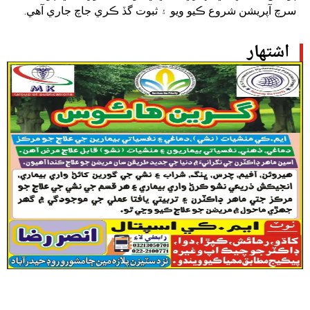
سرچ آپريشن شروع ڪيو ويو ۽ ثبوت گڏ ڪري جاچ جاري آهي.
اشتهار