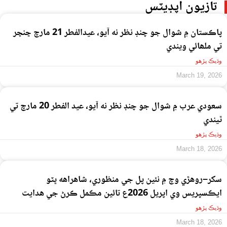
تازيون اپڊيٽس
پاڪستان ۾ شوال جو چنڊ نظر نه آيو، عيدالفطر 21 مارچ ڇنڇر
تي ملھائي ويندي
وڌيڪ پڙهو
March 19, 2026
سعودي عرب ۾ شوال جو چنڊ نظر نه آيو، عيد الفطر 20 مارچ تي
ٿيندي
وڌيڪ پڙهو
March 18, 2026
سکر–روهڙي وچ ۾ نئين پل جي منظوري، شاهراهه ڀٽو
ايڪسپريس وي اپريل 2026ع تائين مڪمل ڪرڻ جي هدايت
وڌيڪ پڙهو
March 18, 2026