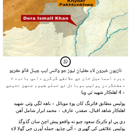
تازيون خبرون لاءِ ڪلياڻ نيوز جو واٽس ايپ چينل فالو ڪريو
ڊيره اسماعيل خان جي علائقي گرگري دامي بانڊه ۾
دهشتگردن پوليس موبائل تي حملو ڪيو، جنهن نتيجي
۾ 4 اهلڪار شهيد ٿي ويا.
پوليس مطابق فائرنگ کان پوءِ موبائل ۾ باهه لڳي وئي. شهيد
اهلڪار شاهد اقبال، صفدر، عارف ۽ محمد ابرار شامل آهن.
ڊي پي او ڪرڪ سعود چيو ته واقعو پيش اچڻ سان گڏوگڏ
پوليس علائقي کي گهيري ۾ آڻي ڇڏيو، حمله آورن جي ڳولا لاءِ