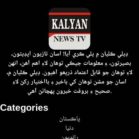
ڊيلي ڪلياڻ ۾ ڀلي ڪري آيا! اسان تازيون اپڊيٽون،
بصيرتون، ۽ معلومات جيڪي توهان لاءِ اهم آهن، انهن
لاءِ توهان جو قابل اعتماد ذريعو آهيون. ڊيلي ڪلياڻ ۾،
اسان جو مشن توهان کي باخبر ۽ بااختيار رکڻ لاءِ
صحيح ۽ بروقت خبرون پهچائڻ آهي.
Categories
پاڪستان
دنيا
رانديون