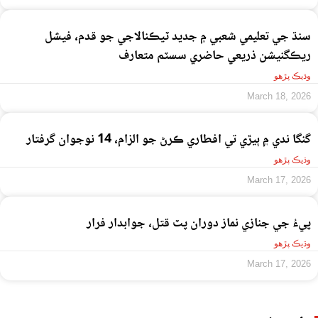
سنڌ جي تعليمي شعبي ۾ جديد ٽيڪنالاجي جو قدم، فيشل
ريڪگنيشن ذريعي حاضري سسٽم متعارف
وڌيڪ پڙهو
March 18, 2026
گنگا ندي ۾ ٻيڙي تي افطاري ڪرڻ جو الزام، 14 نوجوان گرفتار
وڌيڪ پڙهو
March 17, 2026
پيءُ جي جنازي نماز دوران پٽ قتل، جوابدار فرار
وڌيڪ پڙهو
March 17, 2026