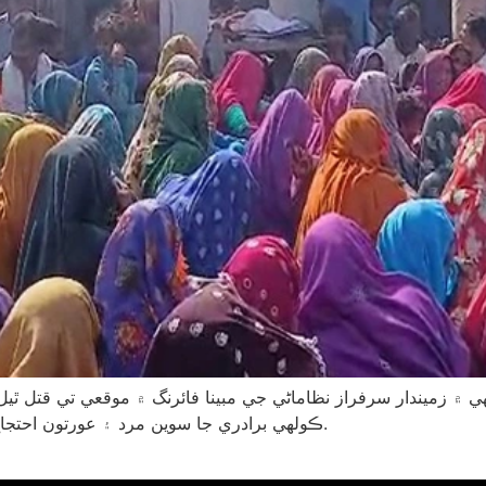
ي ۾ زميندار سرفراز نظاماڻي جي مبينا فائرنگ ۾ موقعي تي قتل 
ڪولهي برادري جا سوين مرد ۽ عورتون احتجاج ڪندي بدين-حيدرآباد اسٽاپ تي لاش رکي ڌرڻو هنيو.