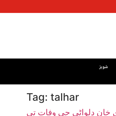
شوبز
Tag:
talhar
ي خان دلواڻي جي وفات تي