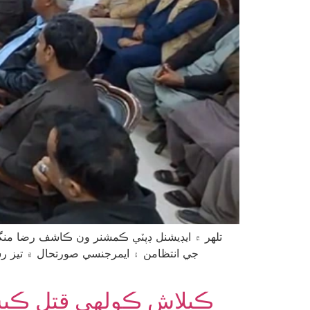
تلھر ۾ ايڊيشنل ڊپٽي ڪمشنر ون ڪاشف رضا منگي
جي انتظامن ۽ ايمرجنسي صورتحال ۾ تيز رس