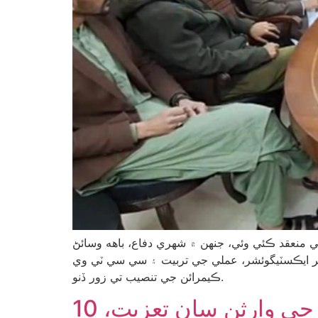
 منعقد ڪئي وئي، جنهن ۾ شهري دفاع، باهه وسائڻ
فائر ايڪسٽيگوئشر، عملي جي تربيت ۽ سي سي ٽي وي
ڪيمرائن جي تنصيب تي زور ڏنو.
ڪيلاش ڪولهي قتل ڪيس: صوبائي وزيرن ۽ اڳوڻي سينيٽر جي وارثن سان تعزيت، 10