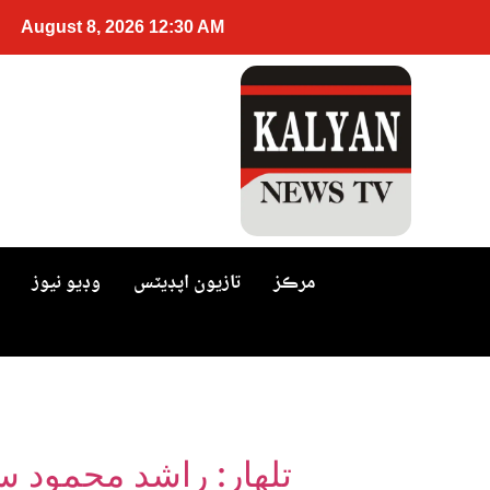
August 8, 2026 12:30 AM
مرڪز
تازيون اپڊيٽس
وڊيو نيوز
تلھار: راشد محمود 