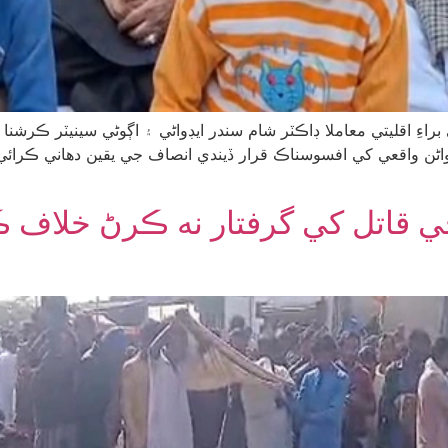
اءِ اقليتي معاملا ڊاڪٽر شام سندر ايڊواڻي ۽ اڳوڻي سينيٽر ڪرشنا
ي قاتل کي گرفتار نه ڪرڻ خلاف ڪ