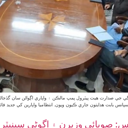
 جي صدارت هيٺ پيٽرول پمپ مالڪن ۽ واپاري اڳواڻن سان گڏجاڻي
پانس بابت هدايتون جاري ڪيون ويون. انتظاميا واپارين کي جديد 