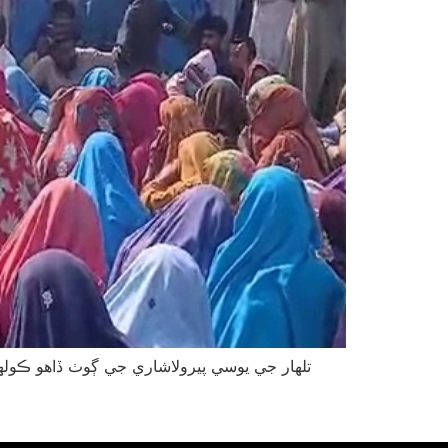
تلھار جي يوسي پيرولاشاري جي ڳوٺ ڏاهو ڪولھ