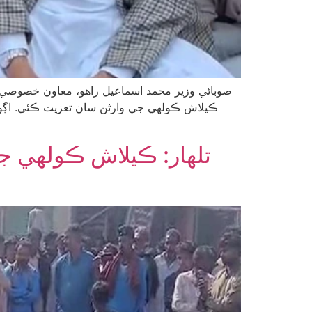
صوبائي وزير محمد اسماعيل راهو، معاون خصوصي بر
تلھار: ڪيلاش ڪولهي ج