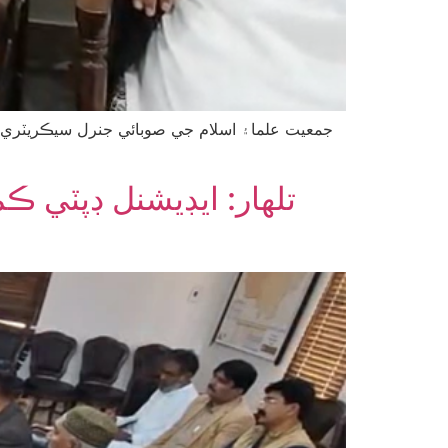
جمعيت علما۽ اسلام جي صوبائي جنرل سيڪريٽري م
تلهار: ايڊيشنل ڊپٽي 