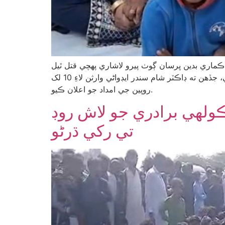
 ڪماري بدين ڀرسان ڳوٺ پيرو لاشاري پهچي قتل ٿيل
ڪيلاش ڪولهي جي وارثن سان تعزيت ڪئي. اڳواڻن واقعي کي افسوسناڪ قرار ڏيندي انصاف جي يقين دهاني ڪرائي، جڏهن ته ڊاڪٽر شام سندر ايڊواڻي وارثن لاءِ 10 لک
روپين جي امداد جو اعلان ڪيو.
ولهي برادري جو لاش روڊ
تي رکي ڌرڻو