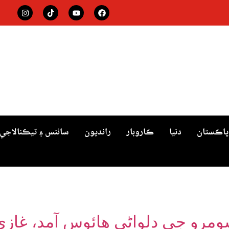
پاڪستان
دنيا
ڪاروبار
رانديون
سائنس ۽ ٽيڪنالاجي
سومرو جي دلواڻي هائوس آمد، غاز