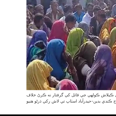
ٿيل ڪيلاش ڪولھي جي قاتل کي گرفتار نه ڪرڻ خلاف