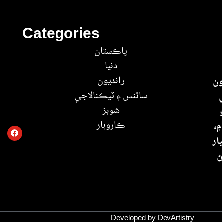
Categories
پاڪستان
دنيا
رانديون
ون
سائنس ۽ ٽيڪنالاجي
شوبز
ڪاروبار
۾،
ار
ڻ
Developed by DevArtistry