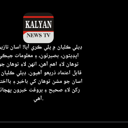
ڊيلي ڪلياڻ ۾ ڀلي ڪري آيا! اسان تازي
اپڊيٽون، بصيرتون، ۽ معلومات جيڪي
توهان لاءِ اهم آهن، انهن لاءِ توهان جو
قابل اعتماد ذريعو آهيون. ڊيلي ڪلياڻ 
اسان جو مشن توهان کي باخبر ۽ بااختي
رکڻ لاءِ صحيح ۽ بروقت خبرون پهچائ
آهي.