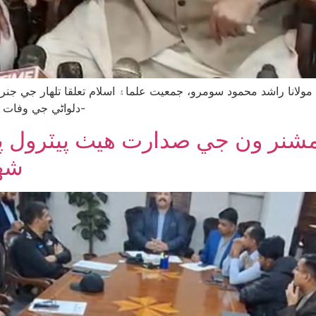
ولانا راشد محمود سومرو، جمعيت علما۽ اسلام تعلقا تلھار جي ج
دلواڻي جي وفات تي دلواڻي هائوس تلھار پهچي وارثن سان تعزيت ڪئي-
ڪمشنر ون جي صدارت هيٺ پيٽرول پ
شهر