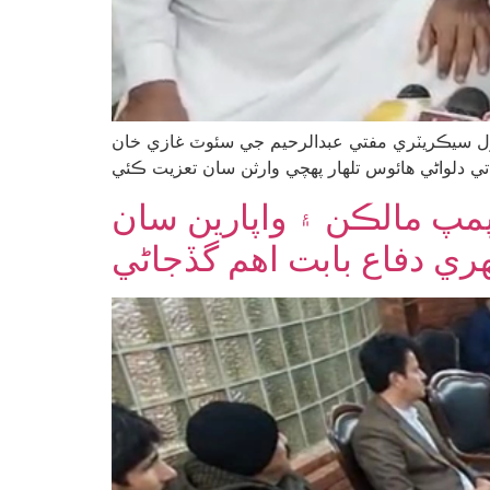
نرل سيڪريٽري مفتي عبدالرحيم جي سئوٽ غازي خان
مپ مالڪن ۽ واپارين سان
ي دفاع بابت اهم گڏجاڻي