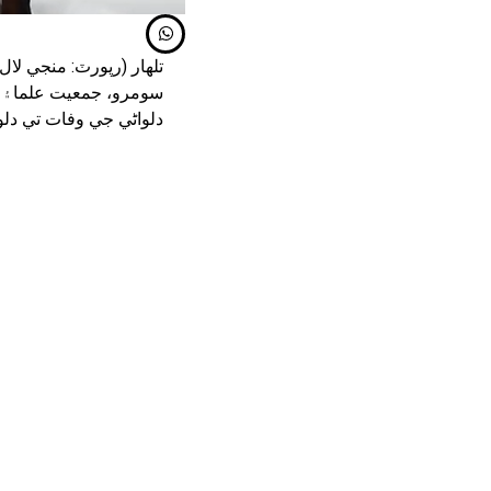
تلھار (رپورٽ: منجي لا
سومرو، جمعيت علما۽ ا
دلواڻي جي وفات تي دلو