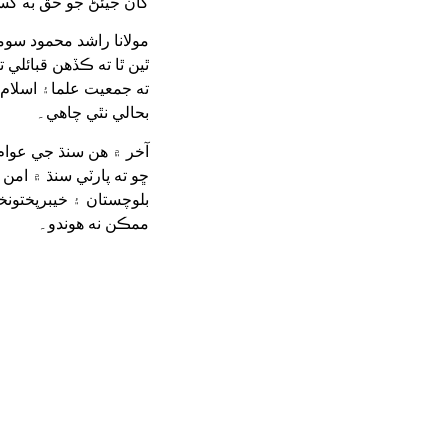
کان جيئڻ جو حق به کسي
مولانا راشد محمود سوم
ٿين ٿا ته ڪڏهن قبائلي 
ته جمعيت علما۽ اسلام 
بحالي نٿي چاهي۔
آخر ۾ هن سنڌ جي عوام
ڇو ته پارٽي سنڌ ۾ امن 
بلوچستان ۽ خيبرپختونخو
ممڪن نه هوندو۔