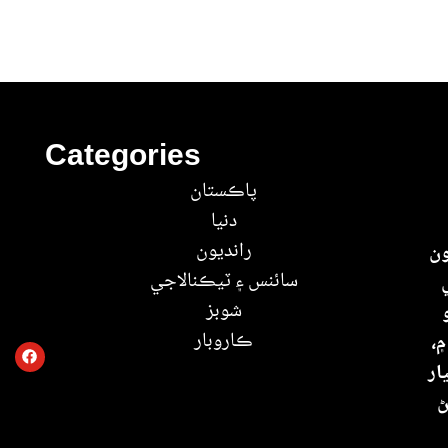
Categories
پاڪستان
دنيا
رانديون
ون
سائنس ۽ ٽيڪنالاجي
شوبز
ڪاروبار
۾،
ار
ڻ