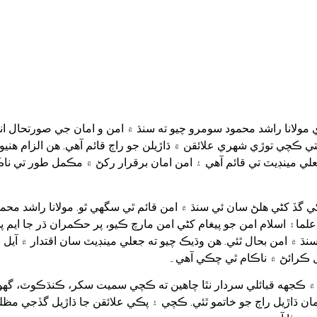
 مولانا راشد محمود سومرو چيو ته سنڌ ۾ امن و امان جي صورتحال انت
ڪچي توڙي شهري علائقن ۾ ڌاڙيلن جو راڄ قائم آهي. هن الزام هنيو 
مينڊيٽ تي قائم آهي ۽ امن امان برقرار رکڻ ۾ مڪمل طور تي ناڪ
ي گڏ کڻي هلڻ سان ئي سنڌ ۾ امن قائم ٿي سگهي ٿو. مولانا راشد محم
۽ اسلام امن جو پيغام کڻي امن مارچ ڪيو، پر حڪمران ڌر جا ايم پي
ته سنڌ ۾ امن بحال ٿئي. هن وڌيڪ چيو ته جعلي مينڊيٽ سان اقتدار ۾ آ
 ڪرائڻ ۾ ناڪام ٿي چڪي آهي۔
۾ ڪجهه قبائلي سردار نٿا چاهين ته ڪچي سميت سکر، ڪنڌڪوٽ، گه
ن ڌاڙيل راڄ جو خاتمو ٿئي. ڪچي ۽ پڪي علائقن جا ڌاڙيل گڏجي مظل