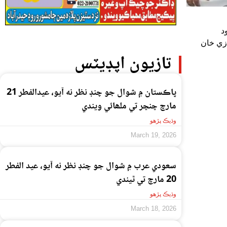
د
زي خان
تازيون اپڊيٽس
پاڪستان ۾ شوال جو چنڊ نظر نه آيو، عيدالفطر 21
مارچ ڇنڇر تي ملھائي ويندي
وڌيڪ پڙهو
March 19, 2026
سعودي عرب ۾ شوال جو چنڊ نظر نه آيو، عيد الفطر
20 مارچ تي ٿيندي
وڌيڪ پڙهو
March 18, 2026