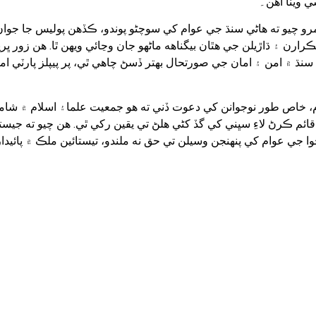
 ويٺا آهن۔
رو چيو ته هاڻي سنڌ جي عوام کي سوچڻو پوندو، ڪڏهن پوليس جا جوان
تڪرارن ۽ ڌاڙيلن جي هٿان بيگناهه ماڻهو جان وڃائي ويهن ٿا. هن زور ڀر
سنڌ ۾ امن ۽ امان جي صورتحال بهتر ڏسڻ چاهي ٿي، پر پيپلز پارٽي ا
، خاص طور نوجوانن کي دعوت ڏني ته هو جمعيت علما۽ اسلام ۾ شامل
قائم ڪرڻ لاءِ سڀني کي گڏ کڻي هلڻ تي يقين رکي ٿي. هن چيو ته جيستا
ا جي عوام کي پنهنجن وسيلن تي حق نه ملندو، تيستائين ملڪ ۾ پائيدار