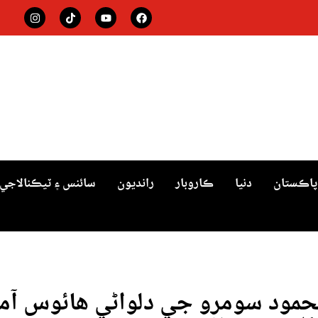
پاڪستان
دنيا
ڪاروبار
رانديون
سائنس ۽ ٽيڪنالاجي
محمود سومرو جي دلواڻي هائوس آمد