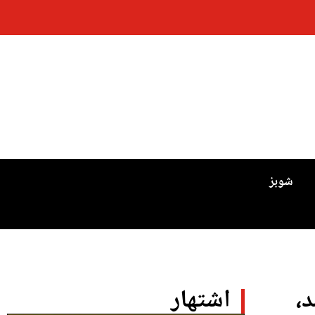
شوبز
،
اشتهار