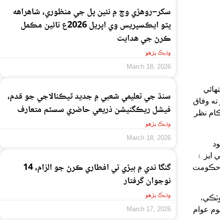
سکر–روهڙي وچ ۾ نئين پل جي منظوري، شاهراهه
ڀٽو ايڪسپريس وي اپريل 2026ع تائين مڪمل
ڪرڻ جي هدايت
وڌيڪ پڙهو
March 18, 2026
هائي
سنڌ جي تعليمي شعبي ۾ جديد ٽيڪنالاجي جو قدم،
ته وفاق
فيشل ريڪگنيشن ذريعي حاضري سسٽم متعارف
ام نظر
وڌيڪ پڙهو
March 18, 2026
ود
 ايز ۽
گنگا ندي ۾ ٻيڙي تي افطاري ڪرڻ جو الزام، 14
يل حڪومت
نوجوان گرفتار
وڌيڪ پڙهو
وٽڪي،
وم عوام
March 17, 2026