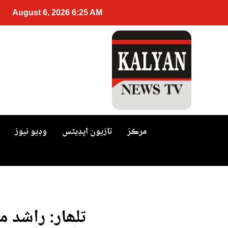
August 6, 2026 6:25 AM
مرڪز
تازيون اپڊيٽس
وڊيو نيوز
تلھار: راشد 