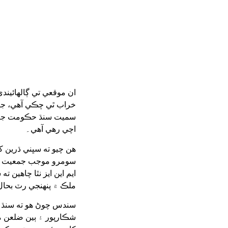
ان موقعي تي ڳالهائيندي
خراب ٿي چڪي آهي، جتي 
سميت سنڌ حڪومت جعلي 
اچي رهي آهي۔
هن چيو ته سڀني ڌرين ک
سومرو موجب جمعيت علما
ايم اين ايز نٿا چاهين 
ملڪ ۾ پنهنجي رٽ بحال
سندس چوڻ هو ته سنڌ 
شڪارپور ۽ ٻين ضلعن ما