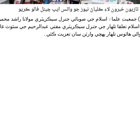
تازيون خبرون لاءِ ڪلياڻ نيوز جو واٽس ايپ چينل فالو ڪريو
ل) جمعيت علما۽ اسلام جي صوبائي جنرل سيڪريٽري مولانا راشد محمو
سلام تعلقا تلھار جي جنرل سيڪريٽري مفتي عبدالرحيم جي سئوٽ غا
اڻي هائوس تلھار پهچي وارثن سان تعزيت ڪئي۔