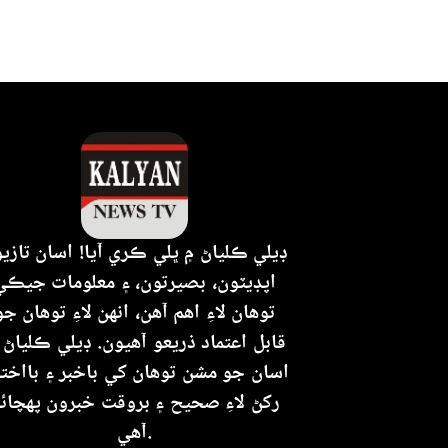
ڊيلي ڪلياڻ ۾ ڀلي ڪري آيا! اسان تازي
اپڊيٽون، بصيرتون، ۽ معلومات جيڪي
توهان لاءِ اهم آهن، انهن لاءِ توهان جو
قابل اعتماد ذريعو آهيون. ڊيلي ڪلياڻ 
اسان جو مشن توهان کي باخبر ۽ بااختي
رکڻ لاءِ صحيح ۽ بروقت خبرون پهچائ
آهي.