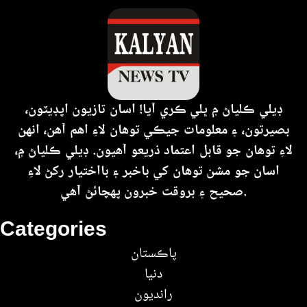
ڊيلي ڪلياڻ ۾ ڀلي ڪري آيا! اسان تازيون اپڊيٽون،
بصيرتون، ۽ معلومات جيڪي توهان لاءِ اهم آهن، انهن
لاءِ توهان جو قابل اعتماد ذريعو آهيون. ڊيلي ڪلياڻ ۾،
اسان جو مشن توهان کي باخبر ۽ بااختيار رکڻ لاءِ
صحيح ۽ بروقت خبرون پهچائڻ آهي.
Categories
پاڪستان
دنيا
رانديون