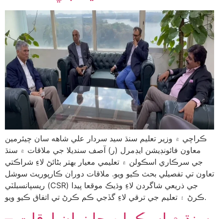
ڪراچي ۾ وزير تعليم سنڌ سيد سردار علي شاهه سان چيئرمين
معاون فائونڊيشن ايڊمرل (ر) آصف سنديلا جي ملاقات ۾ سنڌ
جي سرڪاري اسڪولن ۾ تعليمي معيار بهتر بڻائڻ لاءِ شراڪتي
تعاون تي تفصيلي بحث ڪيو ويو. ملاقات دوران ڪارپوريٽ سوشل
ريسپانسبلٽي (CSR) جي ذريعي شاگردن لاءِ وڌيڪ موقعا پيدا
ڪرڻ ۽ تعليم جي ترقي لاءِ گڏجي ڪم ڪرڻ تي اتفاق ڪيو ويو.
سنڌ ۾ اسڪولن جا نوان اوقات –