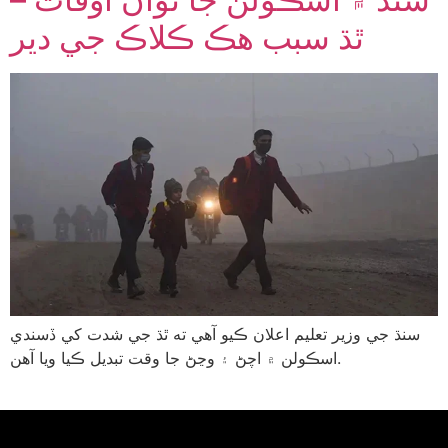
ٿڌ سبب هڪ ڪلاڪ جي دير
سنڌ جي وزير تعليم اعلان ڪيو آهي ته ٿڌ جي شدت کي ڏسندي
اسڪولن ۾ اچڻ ۽ وڃڻ جا وقت تبديل ڪيا ويا آهن.