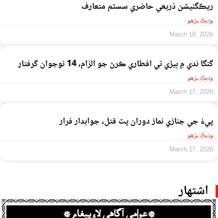
ريڪگنيشن ذريعي حاضري سسٽم متعارف
وڌيڪ پڙهو
March 18, 2026
گنگا ندي ۾ ٻيڙي تي افطاري ڪرڻ جو الزام، 14 نوجوان گرفتار
وڌيڪ پڙهو
March 17, 2026
پيءُ جي جنازي نماز دوران پٽ قتل، جوابدار فرار
وڌيڪ پڙهو
March 17, 2026
اشتهار