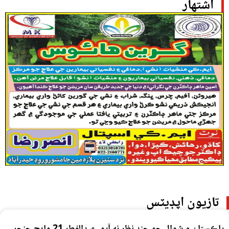
اشتهار
تازيون اپڊيٽس