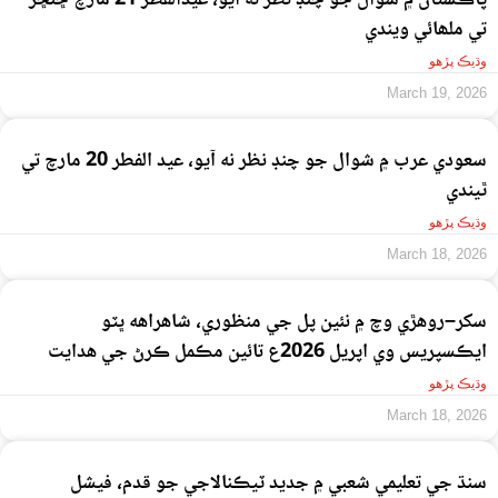
پاڪستان ۾ شوال جو چنڊ نظر نه آيو، عيدالفطر 21 مارچ ڇنڇر
تي ملھائي ويندي
وڌيڪ پڙهو
March 19, 2026
سعودي عرب ۾ شوال جو چنڊ نظر نه آيو، عيد الفطر 20 مارچ تي
ٿيندي
وڌيڪ پڙهو
March 18, 2026
سکر–روهڙي وچ ۾ نئين پل جي منظوري، شاهراهه ڀٽو
ايڪسپريس وي اپريل 2026ع تائين مڪمل ڪرڻ جي هدايت
وڌيڪ پڙهو
March 18, 2026
سنڌ جي تعليمي شعبي ۾ جديد ٽيڪنالاجي جو قدم، فيشل