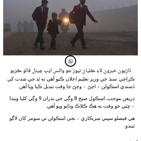
تازيون خبرون لاءِ ڪلياڻ نيوز جو واٽس ايپ چينل فالو ڪريو
ڪراچي: سنڌ جي وزير تعليم اعلان ڪيو آهي ته ٿڌ جي شدت کي
ڏسندي اسڪولن ۾ اچڻ ۽ وڃڻ جا وقت تبديل ڪيا ويا آهن.
ذريعن موجب، اسڪول صبح 8 وڳي جي بدران 9 وڳي کليا ويندا
۽ ڇٽي جو وقت به هڪ ڪلاڪ وڌايو ويو آهي.
هي فيصلو سڀني سرڪاري ۽ نجي اسڪولن تي سومر کان لاڳو
ٿيندو.