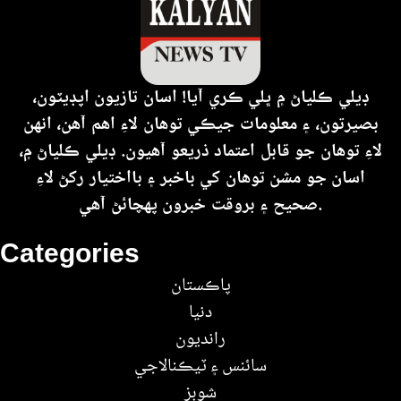
ڊيلي ڪلياڻ ۾ ڀلي ڪري آيا! اسان تازيون اپڊيٽون،
بصيرتون، ۽ معلومات جيڪي توهان لاءِ اهم آهن، انهن
لاءِ توهان جو قابل اعتماد ذريعو آهيون. ڊيلي ڪلياڻ ۾،
اسان جو مشن توهان کي باخبر ۽ بااختيار رکڻ لاءِ
صحيح ۽ بروقت خبرون پهچائڻ آهي.
Categories
پاڪستان
دنيا
رانديون
سائنس ۽ ٽيڪنالاجي
شوبز