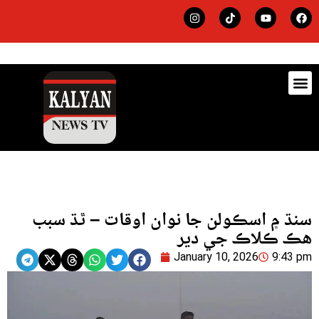
ڊيٽس
لاجي
سنڌ ۾ اسڪولن جا نوان اوقات – ٿڌ سبب
هڪ ڪلاڪ جي دير
January 10, 2026
9:43 pm