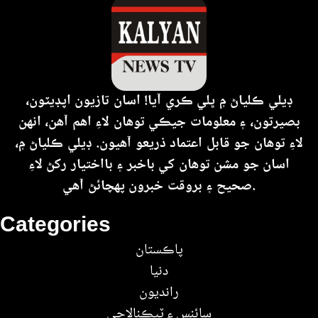
ڊيلي ڪلياڻ ۾ ڀلي ڪري آيا! اسان تازيون اپڊيٽون،
بصيرتون، ۽ معلومات جيڪي توهان لاءِ اهم آهن، انهن
لاءِ توهان جو قابل اعتماد ذريعو آهيون. ڊيلي ڪلياڻ ۾،
اسان جو مشن توهان کي باخبر ۽ بااختيار رکڻ لاءِ
صحيح ۽ بروقت خبرون پهچائڻ آهي.
Categories
پاڪستان
دنيا
رانديون
سائنس ۽ ٽيڪنالاجي