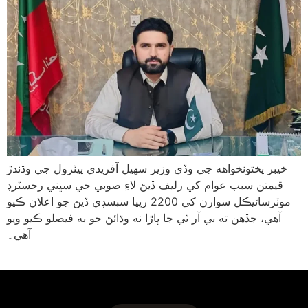
خيبر پختونخواهه جي وڏي وزير سهيل آفريدي پيٽرول جي وڌندڙ
قيمتن سبب عوام کي رليف ڏيڻ لاءِ صوبي جي سڀني رجسٽرڊ
موٽرسائيڪل سوارن کي 2200 رپيا سبسڊي ڏيڻ جو اعلان ڪيو
آهي، جڏهن ته بي آر ٽي جا ڀاڙا نه وڌائڻ جو به فيصلو ڪيو ويو
آهي۔