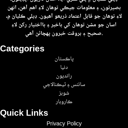
بصيرتون، ۽ معلومات جيڪي توهان لاءِ اهم آهن، انهن
لاءِ توهان جو قابل اعتماد ذريعو آهيون. ڊيلي ڪلياڻ ۾،
اسان جو مشن توهان کي باخبر ۽ بااختيار رکڻ لاءِ
صحيح ۽ بروقت خبرون پهچائڻ آهي.
Categories
پاڪستان
دنيا
رانديون
سائنس ۽ ٽيڪنالاجي
شوبز
ڪاروبار
Quick Links
Privacy Policy