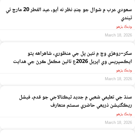
سعودي عرب ۾ شوال جو چنڊ نظر نه آيو، عيد الفطر 20 مارچ تي
ٿيندي
وڌيڪ پڙهو
March 18, 2026
سکر–روهڙي وچ ۾ نئين پل جي منظوري، شاهراهه ڀٽو
ايڪسپريس وي اپريل 2026ع تائين مڪمل ڪرڻ جي هدايت
وڌيڪ پڙهو
March 18, 2026
سنڌ جي تعليمي شعبي ۾ جديد ٽيڪنالاجي جو قدم، فيشل
ريڪگنيشن ذريعي حاضري سسٽم متعارف
وڌيڪ پڙهو
March 18, 2026