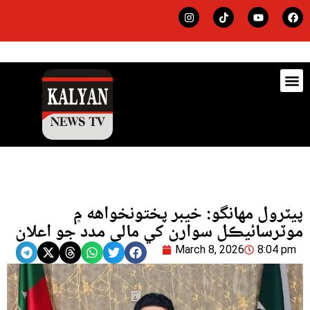
ڊيٽس
لاجي
پيٽرول مهانگو: خيبر پختونخواهه ۾
موٽرسائيڪل سوارن کي مالي مدد جو اعلان
March 8, 2026
8:04 pm