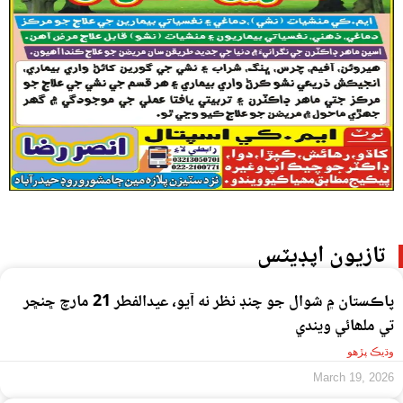
تازيون اپڊيٽس
پاڪستان ۾ شوال جو چنڊ نظر نه آيو، عيدالفطر 21 مارچ ڇنڇر
تي ملھائي ويندي
وڌيڪ پڙهو
March 19, 2026