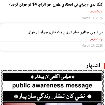
گنگا ندي ۾ ٻيڙي تي افطاري ڪرڻ جو الزام، 14 نوجوان گرفتار
وڌيڪ پڙهو
March 17, 2026
پيءُ جي جنازي نماز دوران پٽ قتل، جوابدار فرار
وڌيڪ پڙهو
March 17, 2026
اشتهار