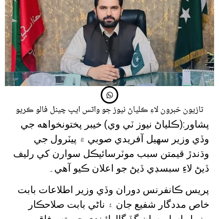
تازيون خبرون لاءِ ڪلياڻ نيوز جو واٽس ايپ چينل فالو ڪريو
پشاور:(ڪلياڻ نيوز ٽي وي) خيبر پختونخواهه جي
وڏي وزير سهيل آفريدي صوبي ۾ پيٽرول جي
وڌندڙ قيمتن سبب موٽرسائيڪل سوارن کي رليف
ڏيڻ لاءِ سبسڊي ڏيڻ جو اعلان ڪيو آهي۔
پريس ڪانفرنس دوران وڏي وزير اطلاعات بابت
خاص مددگار شفيع جان ۽ ناڻي بابت صلاحڪار