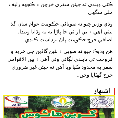
ڪئي ويندي ته جيئن سفري خرچن ۾ ڪجهه رليف
ملي سگهي۔
وڏي وزير چيو ته صوبائي حڪومت عوام سان گڏ
بيٺي آهي ۽ بي آر ٽي جا ڀاڙا به نه وڌايا ويندا،
اضافي خرچ حڪومت پاڻ برداشت ڪندي۔
هن وڌيڪ چيو ته صوبي ۾ نئين گاڏين جي خريد و
فروخت تي پابندي لڳائي وئي آهي ۽ بين الاقوامي
سفر به محدود ڪيا ويا آهن ته جيئن غير ضروري
خرچ گهٽايا وڃن۔
اشتهار