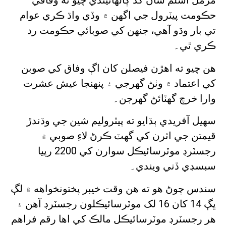
مزمل اسلم سان گڏ ڳالهائيندي چيو ته وفاقي
حڪومت پيٽرول جي اگهن ۾ وڏي واڌ ڪري عوام
تي بار وڌو آهي، جنهن کي صوبائي حڪومت رد
ڪري ٿي۔
هن چيو ته اهڙن فيصلن کان اڳ وفاق کي صوبن
کي اعتماد ۾ وٺڻ گهرجي ۽ پنهنجا عيش عشرت
وارا خرچ گهٽائڻ گهرجن۔
سهيل آفريدي ٻڌايو ته پيٽروليم شين جي وڌندڙ
قيمتن جي اثرن کي گهٽ ڪرڻ لاءِ صوبي ۾
رجسٽرڊ موٽرسائيڪل سوارن کي 2200 رپيا
سبسڊي ڏني ويندي۔
سندس چوڻ هو ته هن وقت خيبر پختونخواهه ۾ لڳ
ڀڳ 14 کان 16 لک موٽرسائيڪلون رجسٽرڊ آهن ۽
هر رجسٽرڊ موٽرسائيڪل مالڪ کي اها رقم فراهم