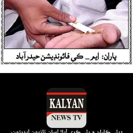
ڊيلي ڪلياڻ ۾ ڀلي ڪري آيا! اسان تازيون اپڊيٽون،