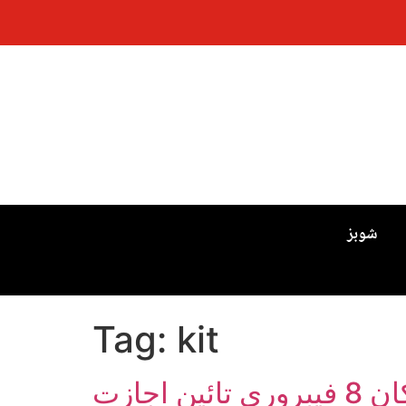
شوبز
Tag:
kit
پتنگ بازي تي لڳل پابندي جاري رهيندي، بسنت ملهائڻ لاءِ 6 کان 8 فيبروري تائين اجازت