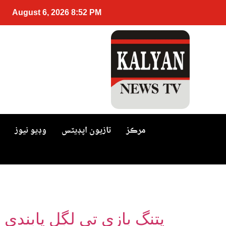
August 6, 2026 8:52 PM
مرڪز
تازيون اپڊيٽس
وڊيو نيوز