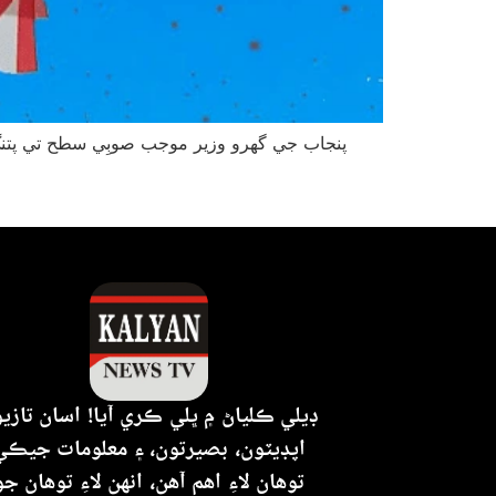
ڊيلي ڪلياڻ ۾ ڀلي ڪري آيا! اسان تازي
اپڊيٽون، بصيرتون، ۽ معلومات جيڪي
توهان لاءِ اهم آهن، انهن لاءِ توهان جو