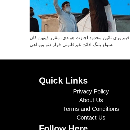
جاب جي گهرو وزير موجب صوبِي سطح تي پتنگ بازي تي پابندي برقرار رهندي، جڏهن ته بسنت لاءِ صرف 6 کان 8 فيبروري تائين محدود اجازت هوندي. مقرر ڏينهن کان
سواءِ پتنگ اڏائڻ غيرقانوني قرار ڏنو ويو آهي.
Quick Links
Privacy Policy
About Us
Terms and Conditions
Contact Us
Follow Here