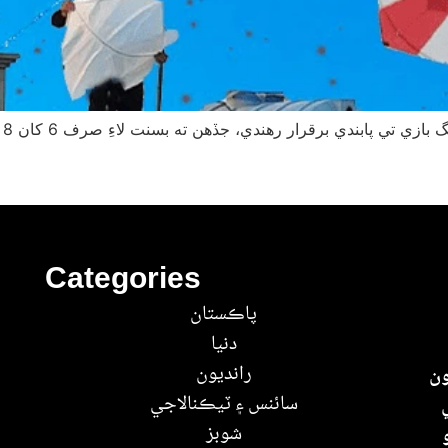
پن
Categories
پاڪستان
دنيا
رانديون
ون
سائنس ۽ ٽيڪنالاجي
شوبز