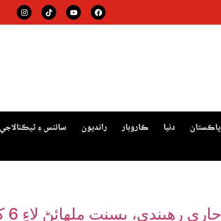
پاڪستان
دنيا
ڪاروبار
رانديون
سائنس ۽ ٽيڪنالاجي