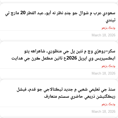
سعودي عرب ۾ شوال جو چنڊ نظر نه آيو، عيد الفطر 20 مارچ تي
ٿيندي
وڌيڪ پڙهو
March 18, 2026
سکر–روهڙي وچ ۾ نئين پل جي منظوري، شاهراهه ڀٽو
ايڪسپريس وي اپريل 2026ع تائين مڪمل ڪرڻ جي هدايت
وڌيڪ پڙهو
March 18, 2026
سنڌ جي تعليمي شعبي ۾ جديد ٽيڪنالاجي جو قدم، فيشل
ريڪگنيشن ذريعي حاضري سسٽم متعارف
وڌيڪ پڙهو
March 18, 2026