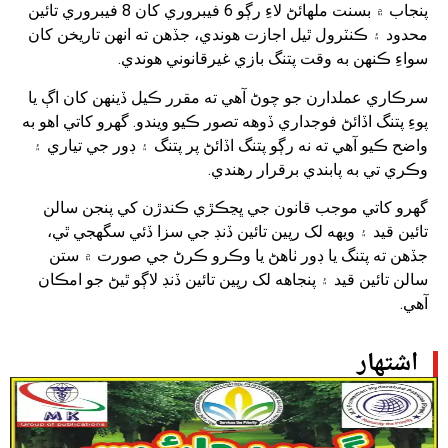
پنجاب ۾ بسنت ملهائڻ لاءِ رڳو 6 فيبروري کان 8 فيبروري تائين
محدود ۽ ڪنٽرول ٿيل اجازت هوندي، جڏهن ته انهن تاريخن کان
سواءِ ڪنهن به وقت پتنگ بازي غيرقانوني هوندي.
سرڪاري عملدارن جو چوڻ آهي ته مقرر ڪيل ڏينهن کان اڳ يا
پوءِ پتنگ اڏائڻ فوجداري ڏوهه تصور ڪيو ويندو. گهرو کاتي اهو به
واضح ڪيو آهي ته نه رڳو پتنگ اڏائڻ پر پتنگ ۽ ڊور جي تياري ۽
وڪري تي به پابندي برقرار رهندي.
گهرو کاتي موجب قانون جي ڀڃڪڙي ڪندڙن کي پنجن سالن
تائين قيد ۽ ويهه لک رپين تائين ڏنڊ جي سزا ڏئي سگهجي ٿي،
جڏهن ته پتنگ يا ڊور ٺاهڻ يا وڪرو ڪرڻ جي صورت ۾ ستن
سالن تائين قيد ۽ پنجاهه لک رپين تائين ڏنڊ لاڳو ٿيڻ جو امڪان
آهي.
اشتهار