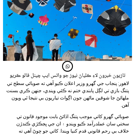
تازيون خبرون لاءِ ڪلياڻ نيوز جو واٽس ايپ چينل فالو ڪريو
لاهور: پنجاب جي گهرو وزير اعلان ڪيو آهي ته صوبائي سطح تي
پتنگ بازي تي لڳل پابندي ختم نه ڪئي ويندي، جنهن ڪري بسنت
ملهائڻ جا شوقين ماڻهن جون اڳواٽ تياريون بي نتيجا ٿي ويون
آهن.
صوبائي گهرو کاتي موجب پتنگ اڏائڻ بابت موجود قانون تي
سختي سان عملدرآمد ڪيو ويندو ۽ ان جي ڀڃڪڙي ڪندڙن
خلاف بي رحم قانوني قدم کنيا ويندا. کاتي جو چوڻ آهي ته