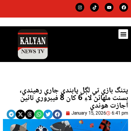
ڊيٽس
لاجي
پتنگ بازي تي لڳل پابندي جاري رهيندي،
بسنت ملهائڻ لاءِ 6 کان 8 فيبروري تائين
اجازت هوندي
January 15, 2026
6:41 pm