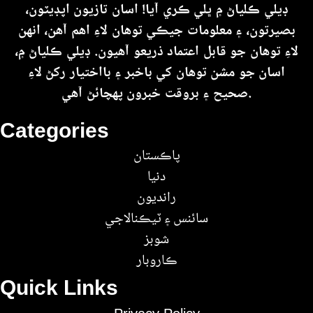
ڊيلي ڪلياڻ ۾ ڀلي ڪري آيا! اسان تازيون اپڊيٽون،
بصيرتون، ۽ معلومات جيڪي توهان لاءِ اهم آهن، انهن
لاءِ توهان جو قابل اعتماد ذريعو آهيون. ڊيلي ڪلياڻ ۾،
اسان جو مشن توهان کي باخبر ۽ بااختيار رکڻ لاءِ
صحيح ۽ بروقت خبرون پهچائڻ آهي.
Categories
پاڪستان
دنيا
رانديون
سائنس ۽ ٽيڪنالاجي
شوبز
ڪاروبار
Quick Links