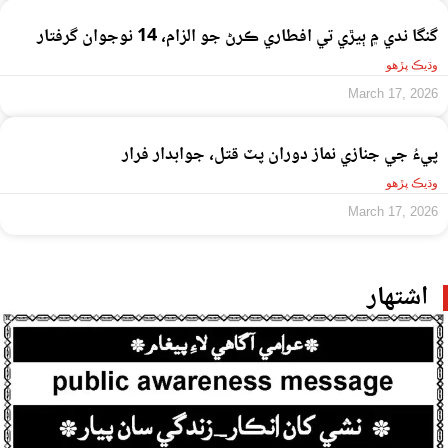
گنگا ندي ۾ ٻيڙي تي افطاري ڪرڻ جو الزام، 14 نوجوان گرفتار
وڌيڪ پڙهو
March 17, 2026
پيءُ جي جنازي نماز دوران پٽ قتل، جوابدار فرار
وڌيڪ پڙهو
March 17, 2026
اشتهار