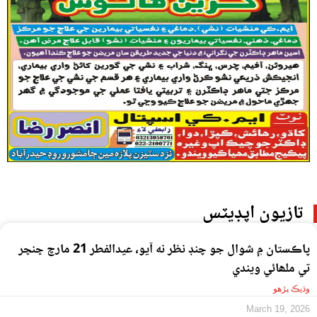
تازيون اپڊيٽس
پاڪستان ۾ شوال جو چنڊ نظر نه آيو، عيدالفطر 21 مارچ ڇنڇر
تي ملھائي ويندي
وڌيڪ پڙهو
March 19, 2026