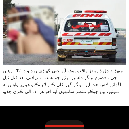
ميهڙ ۾ دل ڏاريندڙ واقعو پيش آيو جتي گهاڙي روڊ وٽ 12 ورهين
جي معصوم نينگر دلشير ٻرڙو جو تشدد ۽ زيادتي بعد قتل ٿيل
اگهاڙو لاش هٿ آيو. نينگر گهر کان ڪم لاءِ نڪتو هو پر واپس نه
موٽيو، پوءِ جيڪو منظر سامهون آيو اهو هر اک آلي ڪري ڇڏيو.