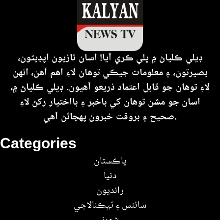
ڊيلي ڪلياڻ ۾ ڀلي ڪري آيا! اسان تازيون اپڊيٽون،
بصيرتون، ۽ معلومات جيڪي توهان لاءِ اهم آهن، انهن
لاءِ توهان جو قابل اعتماد ذريعو آهيون. ڊيلي ڪلياڻ ۾،
اسان جو مشن توهان کي باخبر ۽ بااختيار رکڻ لاءِ
صحيح ۽ بروقت خبرون پهچائڻ آهي.
Categories
پاڪستان
دنيا
رانديون
سائنس ۽ ٽيڪنالاجي