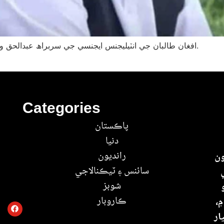
افغان طالبان جي انٽيليجنس ايجنسي جي سربراھ عبدالحق واثق جو معاون ڪابل ۾ ٿيل هڪ ڌماڪي ۾ مارجي ويو.
Categories
پاڪستان
دنيا
رانديون
ون
سائنس ۽ ٽيڪنالاجي
شوبز
ڪاروبار
۾،
ار