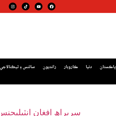
پاڪستان
دنيا
ڪاروبار
رانديون
سائنس ۽ ٽيڪنالاجي
سربراھ افغان انٽيليجن