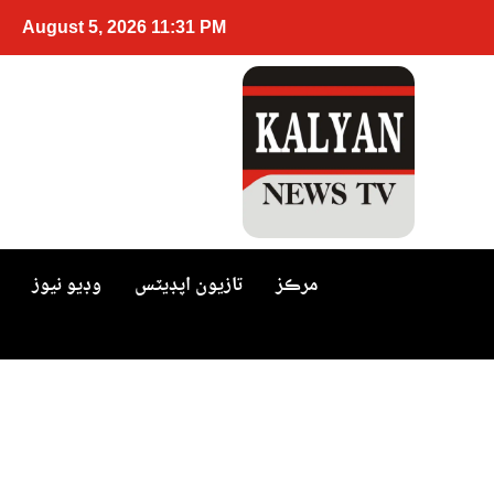
August 5, 2026 11:31 PM
مرڪز
تازيون اپڊيٽس
وڊيو نيوز