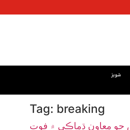
شوبز
Tag:
breaking
س جو معاون ڌماڪي ۾ فوت