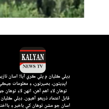
ڊيلي ڪلياڻ ۾ ڀلي ڪري آيا! اسان تازي
اپڊيٽون، بصيرتون، ۽ معلومات جيڪي
توهان لاءِ اهم آهن، انهن لاءِ توهان جو
قابل اعتماد ذريعو آهيون. ڊيلي ڪلياڻ 
اسان جو مشن توهان کي باخبر ۽ بااختي