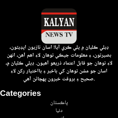
ڊيلي ڪلياڻ ۾ ڀلي ڪري آيا! اسان تازيون اپڊيٽون،
بصيرتون، ۽ معلومات جيڪي توهان لاءِ اهم آهن، انهن
لاءِ توهان جو قابل اعتماد ذريعو آهيون. ڊيلي ڪلياڻ ۾،
اسان جو مشن توهان کي باخبر ۽ بااختيار رکڻ لاءِ
صحيح ۽ بروقت خبرون پهچائڻ آهي.
Categories
پاڪستان
دنيا