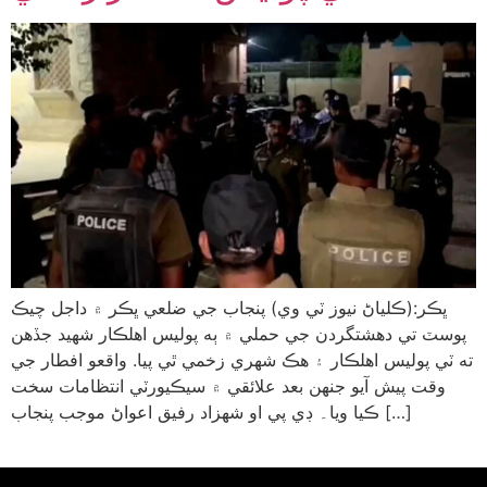
ڀڪر:(ڪلياڻ نيوز ٽي وي) پنجاب جي ضلعي ڀڪر ۾ داجل چيڪ
پوسٽ تي دهشتگردن جي حملي ۾ ٻه پوليس اهلڪار شهيد جڏهن
ته ٽي پوليس اهلڪار ۽ هڪ شهري زخمي ٿي پيا. واقعو افطار جي
وقت پيش آيو جنهن بعد علائقي ۾ سيڪيورٽي انتظامات سخت
ڪيا ويا۔ ڊي پي او شهزاد رفيق اعواڻ موجب پنجاب […]