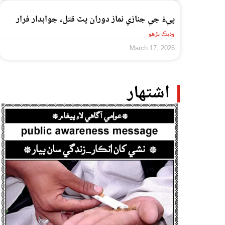
پيءُ جي جنازي نماز دوران پٽ قتل، جوابدار فرار
وڌيڪ پڙهو
March 17, 2026
اشتهار