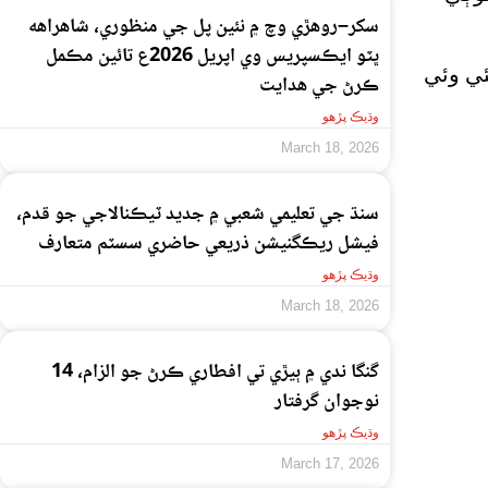
سکر–روهڙي وچ ۾ نئين پل جي منظوري، شاهراهه
ڀٽو ايڪسپريس وي اپريل 2026ع تائين مڪمل
ئي وئي
ڪرڻ جي هدايت
وڌيڪ پڙهو
March 18, 2026
سنڌ جي تعليمي شعبي ۾ جديد ٽيڪنالاجي جو قدم،
فيشل ريڪگنيشن ذريعي حاضري سسٽم متعارف
وڌيڪ پڙهو
March 18, 2026
گنگا ندي ۾ ٻيڙي تي افطاري ڪرڻ جو الزام، 14
نوجوان گرفتار
وڌيڪ پڙهو
March 17, 2026