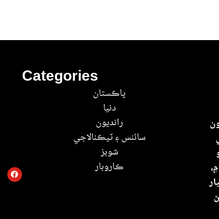
Categories
پاڪستان
دنيا
رانديون
ون
سائنس ۽ ٽيڪنالاجي
شوبز
ڪاروبار
۾،
ار
ڻ