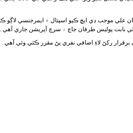
 علي موجب ڊي ايڇ ڪيو اسپتال ۾ ايمرجنسي لاڳو ڪ
ي بابت پوليس طرفان جاچ ۽ سرچ آپريشن جاري آهي۔
 برقرار رکڻ لاءِ اضافي نفري پڻ مقرر ڪئي وئي آهي۔