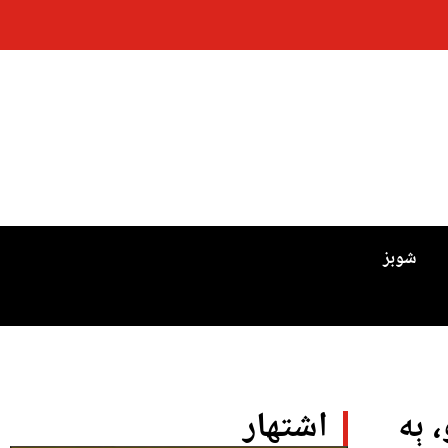
شوبز
 ٻه
اشتهار