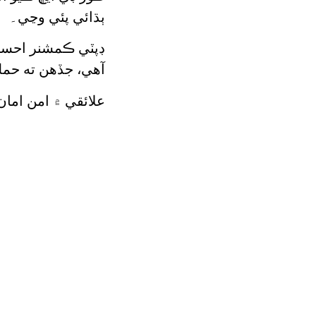
ٻڌائي پئي وڃي۔
ڊپٽي ڪمشنر احسان
آهي، جڏهن ته حمل
علائقي ۾ امن امان