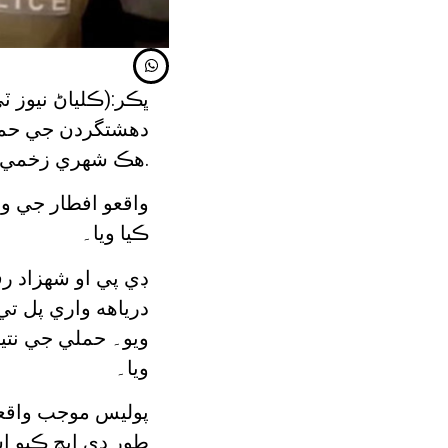
ڀڪر:(ڪلياڻ نيوز 
دهشتگردن جي حملي
هڪ شهري زخمي ٿي پيا.
واقعو افطار جي و
ڪيا ويا۔
ڊي پي او شهزاد رف
درياهه واري پل ت
ويو۔ حملي جي نتي
ويا۔
پوليس موجب واقع
طور ڊي ايڇ ڪيو ا