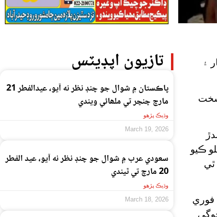
تازيون اپڊيٽس
ر ۽
پاڪستان ۾ شوال جو چنڊ نظر نه آيو، عيدالفطر 21
 سخت
مارچ ڇنڇر تي ملھائي ويندي
وڌيڪ پڙهو
March 19, 2026
دڙ
و ڪيو
سعودي عرب ۾ شوال جو چنڊ نظر نه آيو، عيد الفطر
ٿي
20 مارچ تي ٿيندي
وڌيڪ پڙهو
 فوري
March 18, 2026
جوڳي