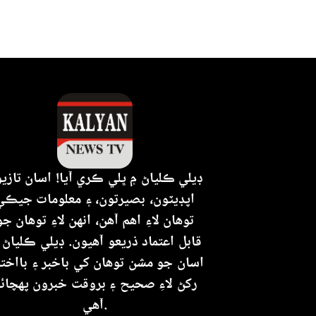
ڊيلي ڪلياڻ ۾ ڀلي ڪري آيا! اسان تازي
اپڊيٽون، بصيرتون، ۽ معلومات جيڪي
توهان لاءِ اهم آهن، انهن لاءِ توهان جو
قابل اعتماد ذريعو آهيون. ڊيلي ڪلياڻ 
اسان جو مشن توهان کي باخبر ۽ بااختي
رکڻ لاءِ صحيح ۽ بروقت خبرون پهچائ
آهي.