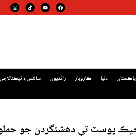
پاڪستان
دنيا
ڪاروبار
رانديون
سائنس ۽ ٽيڪنالاجي
يڪ پوسٽ تي دهشتگردن جو حملو،