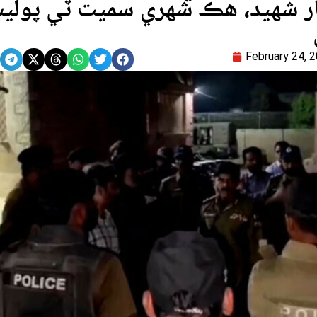
ر شهيد، هڪ شهري سميت ٽي پولي
February 24, 