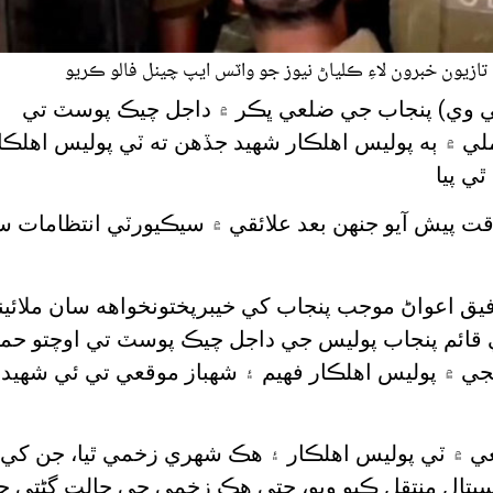
تازيون خبرون لاءِ ڪلياڻ نيوز جو واٽس ايپ چينل فالو ڪريو
ٽي وي) پنجاب جي ضلعي ڀڪر ۾ داجل چيڪ پوسٽ تي
 ۾ ٻه پوليس اهلڪار شهيد جڏهن ته ٽي پوليس اهلڪا
قت پيش آيو جنهن بعد علائقي ۾ سيڪيورٽي انتظامات
يق اعواڻ موجب پنجاب کي خيبرپختونخواهه سان ملائين
ي قائم پنجاب پوليس جي داجل چيڪ پوسٽ تي اوچتو حمل
جي ۾ پوليس اهلڪار فهيم ۽ شهباز موقعي تي ئي شهيد 
ي ۾ ٽي پوليس اهلڪار ۽ هڪ شهري زخمي ٿيا، جن کي
سپتال منتقل ڪيو ويو، جتي هڪ زخمي جي حالت ڳڻتي 