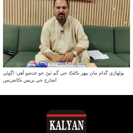
ٻولھاڙي گدام مان ٻيهر ڪڻڪ جي گم ٿيڻ جو خدشو آھي: اڳوڻي
انچارج جي پريس ڪانفرنس