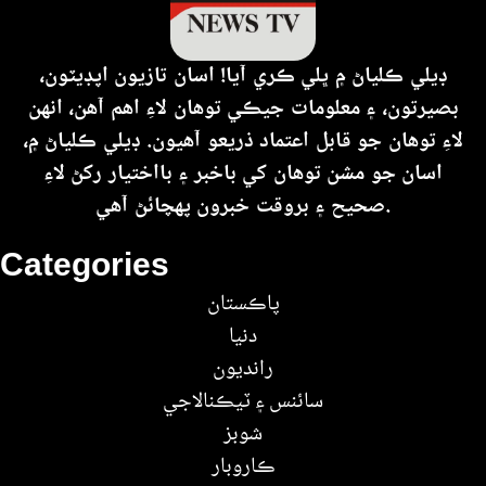
ڊيلي ڪلياڻ ۾ ڀلي ڪري آيا! اسان تازيون اپڊيٽون،
بصيرتون، ۽ معلومات جيڪي توهان لاءِ اهم آهن، انهن
لاءِ توهان جو قابل اعتماد ذريعو آهيون. ڊيلي ڪلياڻ ۾،
اسان جو مشن توهان کي باخبر ۽ بااختيار رکڻ لاءِ
صحيح ۽ بروقت خبرون پهچائڻ آهي.
Categories
پاڪستان
دنيا
رانديون
سائنس ۽ ٽيڪنالاجي
شوبز
ڪاروبار