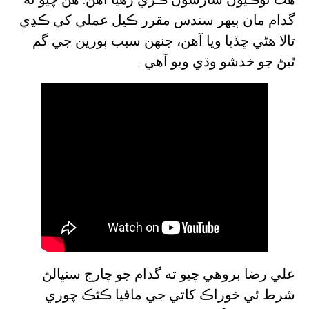
گدام مان ٻيهر سندس مقرر ڪيل عملي کي ڪڍي
تالا هڻي ڇڏيا ويا آهن، جنهن سبب ٻورين جي گم
ٿيڻ جو خدشو وڌي ويو آهي۔
علي رضا بروھي چيو ته گدام جو چارج سنڀالڻ
شرط ئي خوراڪ کاتي جي مافيا ڪڻڪ چوري