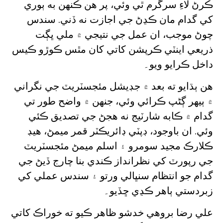
ڪرڻ لاءِ سرگرم ٿي وئي، پر هن ڪنهن به ٻوري
کي گدام مان ڪڍڻ جي اجازت نه ڏني. سندس
چوڻ موجب، ان عمل جي نتيجي ۾ ملي ڀڳت
ذريعي اينٽي ڪرپشن کاتي کان مٿس ڪوڙو ڪيس
داخل ڪرايو ويو۔
هن ٻڌايو ته بعد ۾ جڊيشل مئجسٽريٽ جي نگراني
۾ ٻيهر ڳڻپ ڪرائي وئي، جنهن ۾ واضح طور تي
گدام ۾ ڪابه شارٽيج نه هجڻ جي تصديق ڪئي
وئي. ان باوجود، ڊپٽي ڊائريڪٽر قمر ميمڻ، هيڊ
ڪلارڪ مجيد سومرو ۽ اسلم ميمڻ مئجسٽريٽ
جي رپورٽ کي نظرانداز ڪندي بنا چارج ڏيڻ جي
گدام جو انتظام سنڀالي ورتو ۽ سندس عملي کي
زبردستي ٻاهر ڪڍي ڇڏيو۔
علي رضا بروھي خدشو ظاهر ڪيو ته خوراڪ کاتي