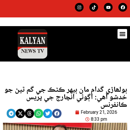
ڊيٽس
لاجي
ٻولھاڙي گدام مان ٻيهر ڪڻڪ جي گم ٿيڻ جو
خدشو آھي: اڳوڻي انچارج جي پريس
ڪانفرنس
February 21, 2026
8:33 pm