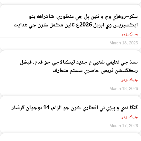
سکر–روهڙي وچ ۾ نئين پل جي منظوري، شاهراهه ڀٽو
ايڪسپريس وي اپريل 2026ع تائين مڪمل ڪرڻ جي هدايت
وڌيڪ پڙهو
March 18, 2026
سنڌ جي تعليمي شعبي ۾ جديد ٽيڪنالاجي جو قدم، فيشل
ريڪگنيشن ذريعي حاضري سسٽم متعارف
وڌيڪ پڙهو
March 18, 2026
گنگا ندي ۾ ٻيڙي تي افطاري ڪرڻ جو الزام، 14 نوجوان گرفتار
وڌيڪ پڙهو
March 17, 2026