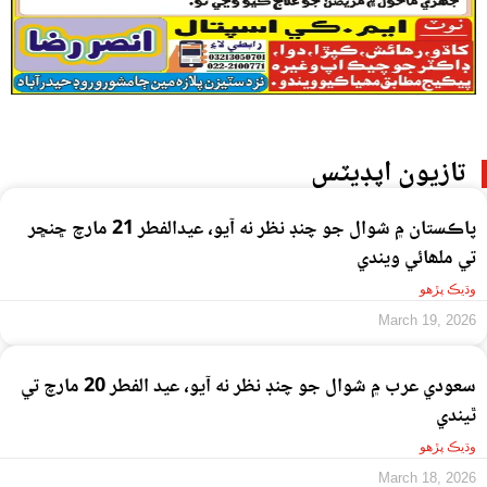
تازيون اپڊيٽس
پاڪستان ۾ شوال جو چنڊ نظر نه آيو، عيدالفطر 21 مارچ ڇنڇر
تي ملھائي ويندي
وڌيڪ پڙهو
March 19, 2026
سعودي عرب ۾ شوال جو چنڊ نظر نه آيو، عيد الفطر 20 مارچ تي
ٿيندي
وڌيڪ پڙهو
March 18, 2026