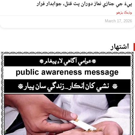
پيءُ جي جنازي نماز دوران پٽ قتل، جوابدار فرار
وڌيڪ پڙهو
March 17, 2026
اشتهار