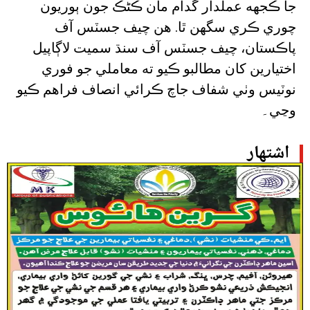
جا ڪجهه عملدار گدام مان ڪڻڪ جون ٻوريون
چوري ڪري سگهن ٿا. هن چيف جسٽس آف
پاڪستان، چيف جسٽس آف سنڌ سميت لاڳاپيل
اختيارين کان مطالبو ڪيو ته معاملي جو فوري
نوٽيس وٺي شفاف جاچ ڪرائي انصاف فراهم ڪيو
وڃي۔
اشتهار