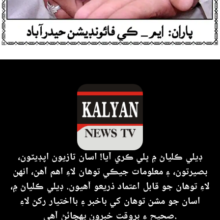
ڊيلي ڪلياڻ ۾ ڀلي ڪري آيا! اسان تازيون اپڊيٽون،
بصيرتون، ۽ معلومات جيڪي توهان لاءِ اهم آهن، انهن
لاءِ توهان جو قابل اعتماد ذريعو آهيون. ڊيلي ڪلياڻ ۾،
اسان جو مشن توهان کي باخبر ۽ بااختيار رکڻ لاءِ
صحيح ۽ بروقت خبرون پهچائڻ آهي.