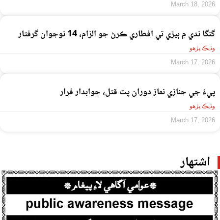
March 18, 2026
گنگا ندي ۾ ٻيڙي تي افطاري ڪرڻ جو الزام، 14 نوجوان گرفتار
وڌيڪ پڙهو
March 17, 2026
پيءُ جي جنازي نماز دوران پٽ قتل، جوابدار فرار
وڌيڪ پڙهو
March 17, 2026
اشتهار