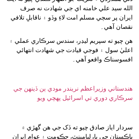
الله سيد علي خامنه اي جي شهادت نه صرف
ايران پر سڄي مسلم امت لاءِ وڏو ۽ ناقابلِ تلافي
نقصان آهي۔
هن چيو ته سپريم ليڊر، سندس سرڪاري عملي ۽
اعليٰ سول ۽ فوجي قيادت جي شهادت انتهائي
افسوسناڪ واقعو آهي۔
هندستاني وزيراعظم نريندر مودي ٻن ڏينهن جي
سرڪاري دوري تي اسرائيل پهچي ويو
سردار اياز صادق چيو ته ڏک جي هن گهڙي ۾
پاڪستان جي پارليامينٽ، حڪومت ۽ عوام ايران