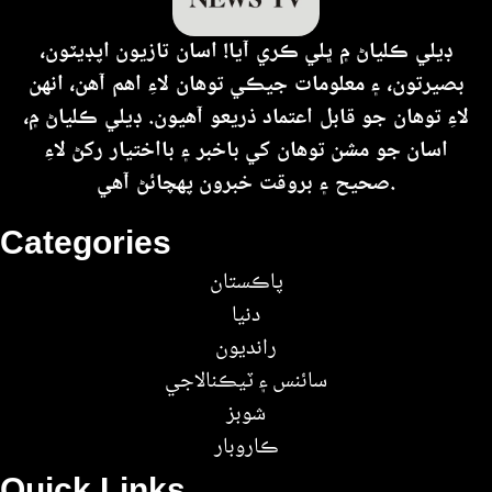
ڊيلي ڪلياڻ ۾ ڀلي ڪري آيا! اسان تازيون اپڊيٽون،
بصيرتون، ۽ معلومات جيڪي توهان لاءِ اهم آهن، انهن
لاءِ توهان جو قابل اعتماد ذريعو آهيون. ڊيلي ڪلياڻ ۾،
اسان جو مشن توهان کي باخبر ۽ بااختيار رکڻ لاءِ
صحيح ۽ بروقت خبرون پهچائڻ آهي.
Categories
پاڪستان
دنيا
رانديون
سائنس ۽ ٽيڪنالاجي
شوبز
ڪاروبار
Quick Links