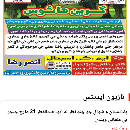
تازيون اپڊيٽس
پاڪستان ۾ شوال جو چنڊ نظر نه آيو، عيدالفطر 21 مارچ ڇنڇر
تي ملھائي ويندي
وڌيڪ پڙهو