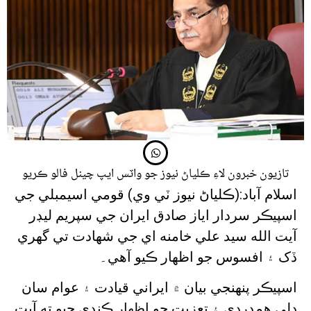
تازيون خبرون لاءِ ڪلياڻ نيوز جو واٽس ايپ چينل فالو ڪريو
اسلام آباد:(ڪلياڻ نيوز ٽي وي) قومي اسيمبلي جي
اسپيڪر سردار اياز صادق ايران جي سپريم ليڊر
آيت الله سيد علي خامنه اي جي شهادت تي گهري
ڏک ۽ افسوس جو اظهار ڪيو آهي۔
اسپيڪر پنهنجي بيان ۾ ايراني قيادت ۽ عوام سان
دلي همدردي ۽ تعزيت جو اظهار ڪندي چيو ته آيت