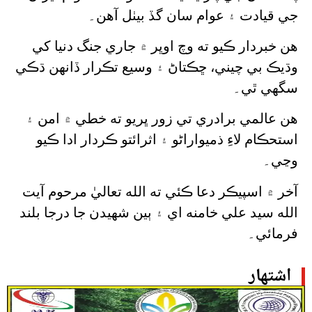
جي قيادت ۽ عوام سان گڏ بيٺل آهن۔
هن خبردار ڪيو ته وچ اوڀر ۾ جاري جنگ دنيا کي
وڌيڪ بي چيني، ڇڪتاڻ ۽ وسيع تڪرار ڏانهن ڌڪي
سگهي ٿي۔
هن عالمي برادري تي زور ڀريو ته خطي ۾ امن ۽
استحڪام لاءِ ذميواراڻو ۽ اثرائتو ڪردار ادا ڪيو
وڃي۔
آخر ۾ اسپيڪر دعا ڪئي ته الله تعاليٰ مرحوم آيت
الله سيد علي خامنه اي ۽ ٻين شهيدن جا درجا بلند
فرمائي۔
اشتهار