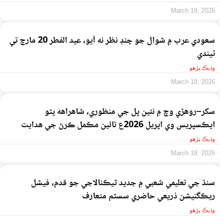
March 19, 2026
سعودي عرب ۾ شوال جو چنڊ نظر نه آيو، عيد الفطر 20 مارچ تي
ٿيندي
وڌيڪ پڙهو
March 18, 2026
سکر–روهڙي وچ ۾ نئين پل جي منظوري، شاهراهه ڀٽو
ايڪسپريس وي اپريل 2026ع تائين مڪمل ڪرڻ جي هدايت
وڌيڪ پڙهو
March 18, 2026
سنڌ جي تعليمي شعبي ۾ جديد ٽيڪنالاجي جو قدم، فيشل
ريڪگنيشن ذريعي حاضري سسٽم متعارف
وڌيڪ پڙهو