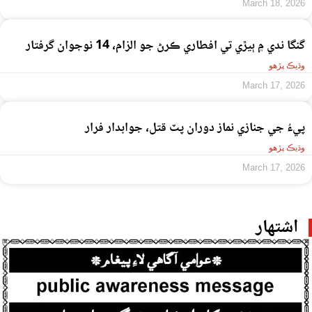
March 18, 2026
گنگا ندي ۾ ٻيڙي تي افطاري ڪرڻ جو الزام، 14 نوجوان گرفتار
وڌيڪ پڙهو
March 17, 2026
پيءُ جي جنازي نماز دوران پٽ قتل، جوابدار فرار
وڌيڪ پڙهو
March 17, 2026
اشتهار