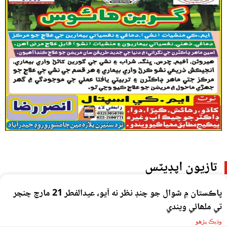
تازيون اپڊيٽس
پاڪستان ۾ شوال جو چنڊ نظر نه آيو، عيدالفطر 21 مارچ ڇنڇر
تي ملھائي ويندي
وڌيڪ پڙهو