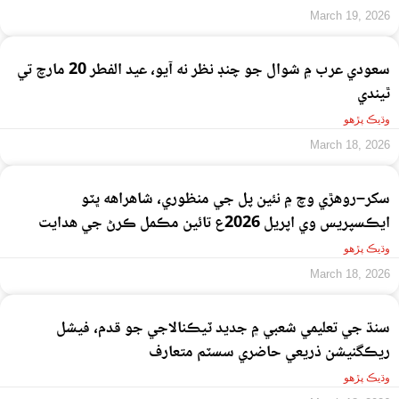
March 19, 2026
سعودي عرب ۾ شوال جو چنڊ نظر نه آيو، عيد الفطر 20 مارچ تي
ٿيندي
وڌيڪ پڙهو
March 18, 2026
سکر–روهڙي وچ ۾ نئين پل جي منظوري، شاهراهه ڀٽو
ايڪسپريس وي اپريل 2026ع تائين مڪمل ڪرڻ جي هدايت
وڌيڪ پڙهو
March 18, 2026
سنڌ جي تعليمي شعبي ۾ جديد ٽيڪنالاجي جو قدم، فيشل
ريڪگنيشن ذريعي حاضري سسٽم متعارف
وڌيڪ پڙهو