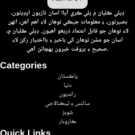
ڊيلي ڪلياڻ ۾ ڀلي ڪري آيا! اسان تازيون اپڊيٽون،
بصيرتون، ۽ معلومات جيڪي توهان لاءِ اهم آهن، انهن
لاءِ توهان جو قابل اعتماد ذريعو آهيون. ڊيلي ڪلياڻ ۾،
اسان جو مشن توهان کي باخبر ۽ بااختيار رکڻ لاءِ
صحيح ۽ بروقت خبرون پهچائڻ آهي.
Categories
پاڪستان
دنيا
رانديون
سائنس ۽ ٽيڪنالاجي
شوبز
ڪاروبار
Quick Links