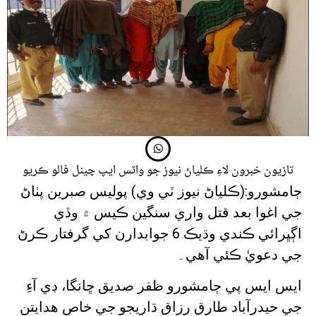
تازيون خبرون لاءِ ڪلياڻ نيوز جو واٽس ايپ چينل فالو ڪريو
ڄامشورو:(ڪلياڻ نيوز ٽي وي) پوليس صبرين پٺاڻ
جي اغوا بعد قتل واري سنگين ڪيس ۾ وڏي
اڳڀرائي ڪندي وڌيڪ 6 جوابدارن کي گرفتار ڪرڻ
جي دعويٰ ڪئي آهي۔
ايس ايس پي ڄامشورو ظفر صديق ڇانگا، ڊي آءِ
جي حيدرآباد طارق رزاق ڌاريجو جي خاص هدايتن