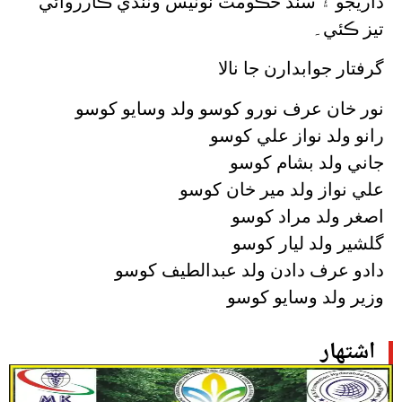
ڌاريجو ۽ سنڌ حڪومت نوٽيس وٺندي ڪارروائي
تيز ڪئي۔
گرفتار جوابدارن جا نالا
نور خان عرف نورو کوسو ولد وسايو کوسو
رانو ولد نواز علي کوسو
جاني ولد بشام کوسو
علي نواز ولد مير خان کوسو
اصغر ولد مراد کوسو
گلشير ولد ليار کوسو
دادو عرف دادن ولد عبدالطيف کوسو
وزير ولد وسايو کوسو
اشتهار