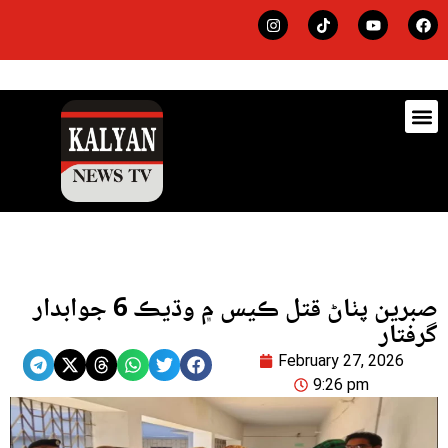
ڊيٽس
لاجي
صبرين پٺاڻ قتل ڪيس ۾ وڌيڪ 6 جوابدار
گرفتار
February 27, 2026
9:26 pm