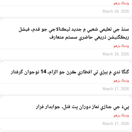
وڌيڪ پڙهو
March 18, 2026
سنڌ جي تعليمي شعبي ۾ جديد ٽيڪنالاجي جو قدم، فيشل
ريڪگنيشن ذريعي حاضري سسٽم متعارف
وڌيڪ پڙهو
March 18, 2026
گنگا ندي ۾ ٻيڙي تي افطاري ڪرڻ جو الزام، 14 نوجوان گرفتار
وڌيڪ پڙهو
March 17, 2026
پيءُ جي جنازي نماز دوران پٽ قتل، جوابدار فرار
وڌيڪ پڙهو
March 17, 2026