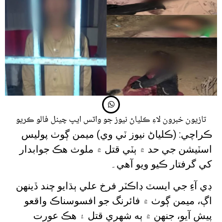
تازيون خبرون لاءِ ڪلياڻ نيوز جو واٽس ايپ چينل فالو ڪريو
ڪراچي: (ڪلياڻ نيوز ٽي وي) ميمن ڳوٺ پوليس
اسٽيشن جي حد ۾ ٻٽي قتل ۾ ملوث هڪ جوابدار
کي گرفتار ڪيو ويو آهي۔
ڊي آءِ جي ايسٽ ڊاڪٽر فرخ علي ٻڌايو چند ڏينهن
اڳ، ميمن ڳوٺ ۾ فائرنگ جو افسوسناڪ واقعو
پيش آيو، جنهن ۾ ٻه شهري قتل ۽ هڪ عورت