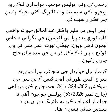
زخمي ٿي وئي. پوليس موجب، جوابدارن لنڪ روڊ
ويجهو لڪي سيمينٽ وٽ فائرنگ ڪئي، جيڪا پئسن
جي تڪرار سبب ٿي۔
ايس ايس پي ملير ڊاڪٽر عبدالخالق چيو ته واقعي
کان فوري بعد پوليس آفيسرن جي نگراني ۾ خاص
ٽيمون ٺاهي ويون، جيڪي ثبوت، سي سي ٽي وي
فوٽيج ۽ ٻين ٽيڪنيڪل ذريعن جي مدد سان جاچ
جاري رکيون۔
گرفتار ٿيل جوابدار جي سڃاڻپ نورالدين پٽ
سراج الدين طور ٿي آهي. کيس آءِ پي سي جي
سيڪشن 302، 324 ۽ 34 تحت چارج ڪيو ويو آهي
(چارج نمبر 53/2026). پوليس جو چوڻ آهي ته
جوابدار اعتراف ڪيو ته فائرنگ دوران هو ۽
سندس ساٿي نشي ۾ هئا۔