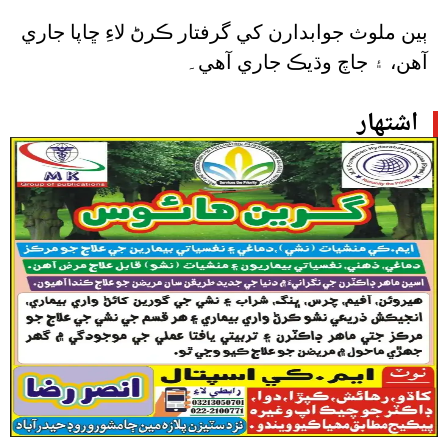
ٻين ملوث جوابدارن کي گرفتار ڪرڻ لاءِ ڇاپا جاري
آهن، ۽ جاچ وڌيڪ جاري آهي۔
اشتهار