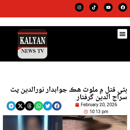
ڊيٽس
لاجي
ٻٽي قتل ۾ ملوث هڪ جوابدار نورالدين پٽ
سراج الدين گرفتار
February 20, 2026
10:13 pm