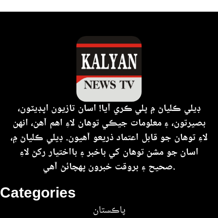
ڊيلي ڪلياڻ ۾ ڀلي ڪري آيا! اسان تازيون اپڊيٽون،
بصيرتون، ۽ معلومات جيڪي توهان لاءِ اهم آهن، انهن
لاءِ توهان جو قابل اعتماد ذريعو آهيون. ڊيلي ڪلياڻ ۾،
اسان جو مشن توهان کي باخبر ۽ بااختيار رکڻ لاءِ
صحيح ۽ بروقت خبرون پهچائڻ آهي.
Categories
پاڪستان