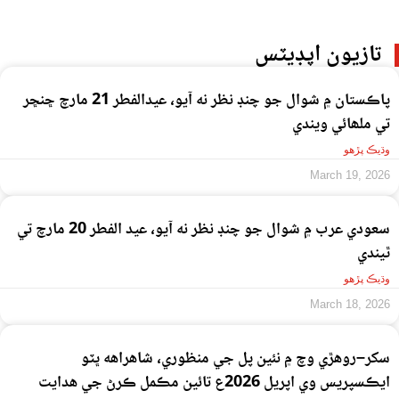
تازيون اپڊيٽس
پاڪستان ۾ شوال جو چنڊ نظر نه آيو، عيدالفطر 21 مارچ ڇنڇر
تي ملھائي ويندي
وڌيڪ پڙهو
March 19, 2026
سعودي عرب ۾ شوال جو چنڊ نظر نه آيو، عيد الفطر 20 مارچ تي
ٿيندي
وڌيڪ پڙهو
March 18, 2026
سکر–روهڙي وچ ۾ نئين پل جي منظوري، شاهراهه ڀٽو
ايڪسپريس وي اپريل 2026ع تائين مڪمل ڪرڻ جي هدايت