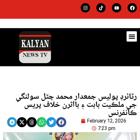
ڊيٽس
لاجي
رٽائرڊ پوليس جمعدار محمد ڇٽل سولنگي
جي ملڪيت بابت ۽ بااثرن خلاف پريس
ڪانفرنس
February 12, 2026
7:23 pm