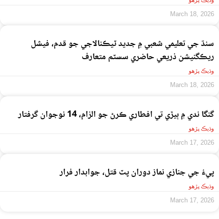
وڌيڪ پڙهو
March 18, 2026
سنڌ جي تعليمي شعبي ۾ جديد ٽيڪنالاجي جو قدم، فيشل
ريڪگنيشن ذريعي حاضري سسٽم متعارف
وڌيڪ پڙهو
March 18, 2026
گنگا ندي ۾ ٻيڙي تي افطاري ڪرڻ جو الزام، 14 نوجوان گرفتار
وڌيڪ پڙهو
March 17, 2026
پيءُ جي جنازي نماز دوران پٽ قتل، جوابدار فرار
وڌيڪ پڙهو
March 17, 2026