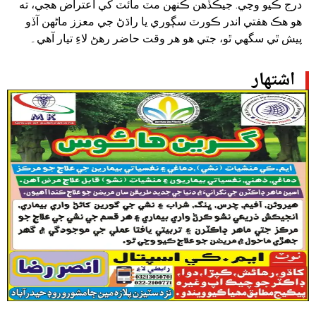
درج ڪيو وڃي. جيڪڏهن ڪنهن مٽ مائٽ کي اعتراض هجي، ته
هو هڪ هفتي اندر ڪورٽ سڳوري يا راڌڻ جي معزز ماڻهن آڏو
پيش ٿي سگهي ٿو، جتي هو هر وقت حاضر رهڻ لاءِ تيار آهي۔
اشتهار