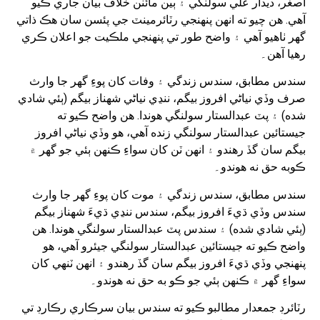
اصغر، ديدار علي سولنگي ۽ ٻين مائٽن خلاف بيان جاري ڪيو
آهي. هن چيو ته انهن پنهنجي رٽائرمينٽ جي پئسن سان هڪ ذاتي
گهر ٺاهيو آهي ۽ واضح طور تي پنهنجي ملڪيت جو اعلان ڪري
رهيا آهن۔
سندس مطابق، سندس زندگي ۽ وفات کان پوءِ گهر جا وارث
صرف وڏي نياڻي افروز بيگم، ننڍي نياڻي شهناز بيگم (ٻئي شادي
شده) ۽ پٽ عبدالستار سولنگي هوندا. هن واضح ڪيو ته
جيستائين عبدالستار سولنگي زنده آهي، هو وڏي نياڻي افروز
بيگم سان گڏ رهندو ۽ انهن ٽن کان سواءِ ڪنهن ٻئي جو گهر ۾
ڪوبه حق نه هوندو۔
سندس مطابق، سندس زندگي ۽ موت کان پوءِ گهر جا وارث
سندس وڏي ڌيءَ افروز بيگم، سندس ننڍي ڌيءَ شهناز بيگم
(ٻئي شادي شده) ۽ سندس پٽ عبدالستار سولنگي هوندا. هن
واضح ڪيو ته جيستائين عبدالستار سولنگي جيئرو آهي، هو
پنهنجي وڏي ڌيءَ افروز بيگم سان گڏ رهندو ۽ انهن ٽنهي کان
سواءِ گهر ۾ ڪنهن ٻئي جو ڪو به حق نه هوندو۔
رٽائرڊ جمعدار مطالبو ڪيو ته سندس بيان سرڪاري رڪارڊ تي