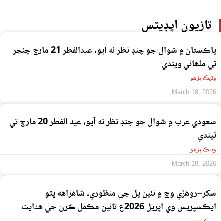
تازيون اپڊيٽس
پاڪستان ۾ شوال جو چنڊ نظر نه آيو، عيدالفطر 21 مارچ ڇنڇر
تي ملھائي ويندي
وڌيڪ پڙهو
March 19, 2026
سعودي عرب ۾ شوال جو چنڊ نظر نه آيو، عيد الفطر 20 مارچ تي
ٿيندي
وڌيڪ پڙهو
March 18, 2026
سکر–روهڙي وچ ۾ نئين پل جي منظوري، شاهراهه ڀٽو
ايڪسپريس وي اپريل 2026ع تائين مڪمل ڪرڻ جي هدايت