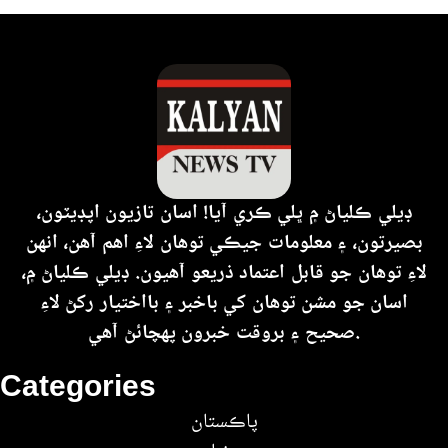
ڊيلي ڪلياڻ ۾ ڀلي ڪري آيا! اسان تازيون اپڊيٽون،
بصيرتون، ۽ معلومات جيڪي توهان لاءِ اهم آهن، انهن
لاءِ توهان جو قابل اعتماد ذريعو آهيون. ڊيلي ڪلياڻ ۾،
اسان جو مشن توهان کي باخبر ۽ بااختيار رکڻ لاءِ
صحيح ۽ بروقت خبرون پهچائڻ آهي.
Categories
پاڪستان