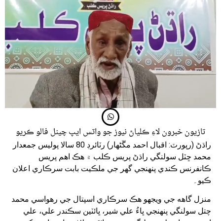
تازيون خبرون لاءِ ڪلياڻ نيوز جو واٽس ايپ چينل فالو ڪريو
راڌڻ (رپورٽ: اقبال احمد مڱڻھار) رٽائرڊ 80 سالا پوليس جمعدار
محمد ڇٽل سولنگي راڌڻ پريس ڪلب ۾ هڪ اهم پريس
ڪانفرنس ڪندي پنهنجي گهر جي ملڪيت بابت سرڪاري اعلان
ڪيو۔
منزل گاهه جي ويجهو هڪ سرڪاري اسپتال جي رهواسي محمد
چتل سولنگي پنهنجي ڀاءُ علي شير، ڀائٽين سڪندر علي، علي