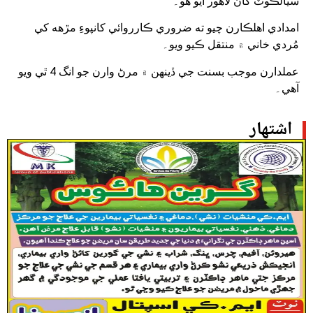
سيالڪوٽ کان لاهور آيو هو۔
امدادي اهلڪارن چيو ته ضروري ڪارروائي کانپوءِ مڙهه کي
مُردي خاني ۾ منتقل ڪيو ويو۔
عملدارن موجب بسنت جي ڏينهن ۾ مرڻ وارن جو انگ 4 ٿي ويو
آهي۔
اشتهار