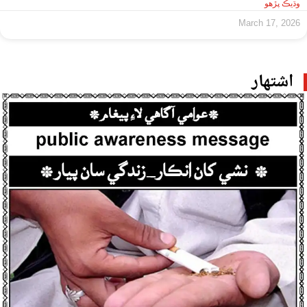
وڌيڪ پڙهو
March 17, 2026
اشتهار