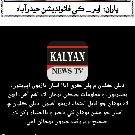
ڊيلي ڪلياڻ ۾ ڀلي ڪري آيا! اسان تازيون اپڊيٽون،
بصيرتون، ۽ معلومات جيڪي توهان لاءِ اهم آهن، انهن
لاءِ توهان جو قابل اعتماد ذريعو آهيون. ڊيلي ڪلياڻ ۾،
اسان جو مشن توهان کي باخبر ۽ بااختيار رکڻ لاءِ
صحيح ۽ بروقت خبرون پهچائڻ آهي.