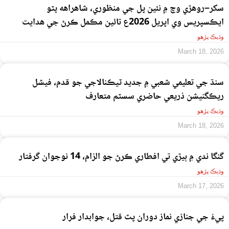
سکر–روهڙي وچ ۾ نئين پل جي منظوري، شاهراهه ڀٽو
ايڪسپريس وي اپريل 2026ع تائين مڪمل ڪرڻ جي هدايت
وڌيڪ پڙهو
March 18, 2026
سنڌ جي تعليمي شعبي ۾ جديد ٽيڪنالاجي جو قدم، فيشل
ريڪگنيشن ذريعي حاضري سسٽم متعارف
وڌيڪ پڙهو
March 18, 2026
گنگا ندي ۾ ٻيڙي تي افطاري ڪرڻ جو الزام، 14 نوجوان گرفتار
وڌيڪ پڙهو
March 17, 2026
پيءُ جي جنازي نماز دوران پٽ قتل، جوابدار فرار