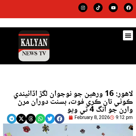
ڊيٽس
لاجي
لاهور: 16 ورهين جو نوجوان لگڙ اڏائيندي
ڪوٺي تان ڪري فوت، بسنت دوران مرڻ
وارن جو انگ 4 ٿي ويو
February 8, 2026
9:12 pm