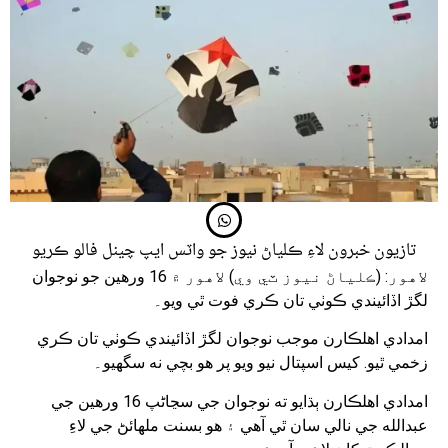
تازيون خبرون لاءِ ڪلياڻ نيوز جو واٽس ايپ چينل فالو ڪريو
لاهور: (ڪلياڻ نيوز ٽي وي) لاهور ۾ 16 ورهين جو نوجوان
لگڙ اڏائيندي ڪوٺي تان ڪري فوت ٿي ويو۔
امدادي اهلڪارن موجب نوجوان لگڙ اڏائيندي ڪوٺي تان ڪري
زخمي ٿيو. کيس اسپتال نيو ويو پر هو بچي نه سگهيو۔
امدادي اهلڪارن ٻڌايو ته نوجوان جي سڃاڻپ 16 ورهين جي
عبدالله جي نالي سان ٿي آهي ۽ هو بسنت ملهائڻ جي لاءِ