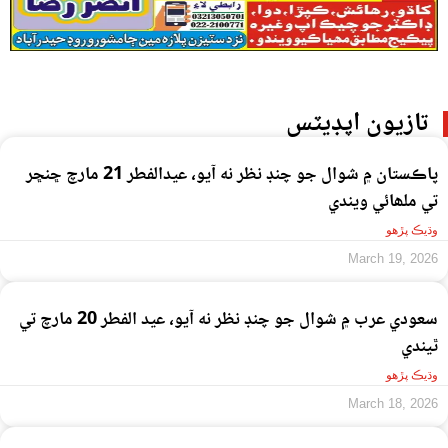
تازيون اپڊيٽس
پاڪستان ۾ شوال جو چنڊ نظر نه آيو، عيدالفطر 21 مارچ ڇنڇر
تي ملھائي ويندي
وڌيڪ پڙهو
March 19, 2026
سعودي عرب ۾ شوال جو چنڊ نظر نه آيو، عيد الفطر 20 مارچ تي
ٿيندي
وڌيڪ پڙهو
March 18, 2026