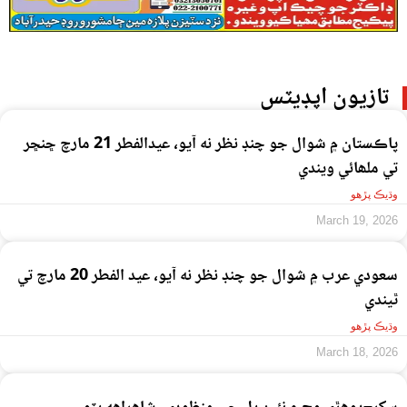
تازيون اپڊيٽس
پاڪستان ۾ شوال جو چنڊ نظر نه آيو، عيدالفطر 21 مارچ ڇنڇر
تي ملھائي ويندي
وڌيڪ پڙهو
March 19, 2026
سعودي عرب ۾ شوال جو چنڊ نظر نه آيو، عيد الفطر 20 مارچ تي
ٿيندي
وڌيڪ پڙهو
March 18, 2026