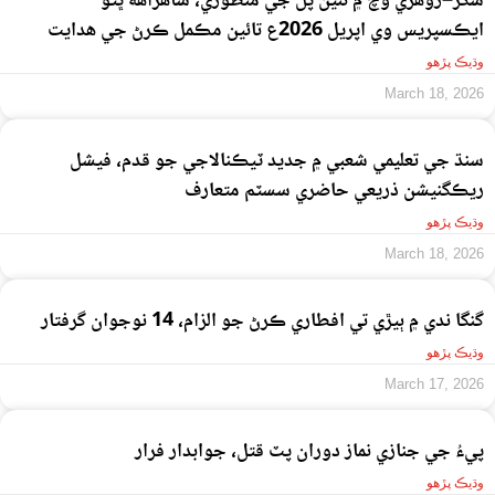
سکر–روهڙي وچ ۾ نئين پل جي منظوري، شاهراهه ڀٽو
ايڪسپريس وي اپريل 2026ع تائين مڪمل ڪرڻ جي هدايت
وڌيڪ پڙهو
March 18, 2026
سنڌ جي تعليمي شعبي ۾ جديد ٽيڪنالاجي جو قدم، فيشل
ريڪگنيشن ذريعي حاضري سسٽم متعارف
وڌيڪ پڙهو
March 18, 2026
گنگا ندي ۾ ٻيڙي تي افطاري ڪرڻ جو الزام، 14 نوجوان گرفتار
وڌيڪ پڙهو
March 17, 2026
پيءُ جي جنازي نماز دوران پٽ قتل، جوابدار فرار
وڌيڪ پڙهو