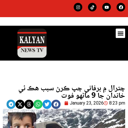
ڊيٽس
لاجي
چترال ۾ برفاني ڇپ ڪرڻ سبب هڪ ئي
خاندان جا 9 ماڻهو فوت
January 23, 2026
8:23 pm