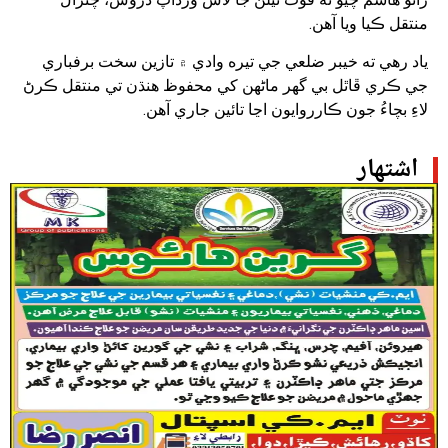
منتقل ڪيا ويا آهن.
ياد رهي ته خيبر ضلعي جي تيره وادي ۾ تازين سخت برفباري
جي ڪري ڦاٿل بي گهر ماڻهن کي محفوظ هنڌن تي منتقل ڪرڻ
لاءِ بچاءُ جون ڪارروايون اڃا تائين جاري آهن.
اشتهار