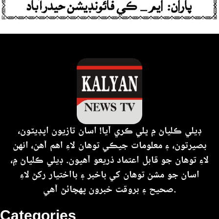
ڊيلي ڪلياڻ ۾ ڀلي ڪري آيا! اسان تازيون اپڊيٽون،
بصيرتون، ۽ معلومات جيڪي توهان لاءِ اهم آهن، انهن
لاءِ توهان جو قابل اعتماد ذريعو آهيون. ڊيلي ڪلياڻ ۾،
اسان جو مشن توهان کي باخبر ۽ بااختيار رکڻ لاءِ
صحيح ۽ بروقت خبرون پهچائڻ آهي.
Categories