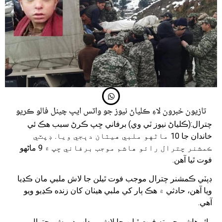
تازيون خبرون لاءِ ڪلياڻ نيوز جو واٽس ايپ چينل فالو ڪريو
چترال:(ڪلياڻ نيوز ٽي وي) برفاني ڇپ ڪرڻ سبب هڪ ئي
خاندان جا 10 ماڻهو ملبي هيٺان دٻجي ويا. ڊپٽي
ڪمشنر چترال رائو هاشم موجب برفاني ڇپ ۾ 9 ماڻهو
فوت ٿيا آهن.
ڊپٽي ڪمشنر چترال موجب فوت ٿيلن جا لاش ملبي مان ڪڍيا
ويا آهن، حادثي ۾ هڪ ٻار کي ملبي هيٺان کان زنده ڪڍيو ويو
آهي.
رائو هاشم چيو ته فوت ٿيلن جا لاش ورداپ دروش، چترال