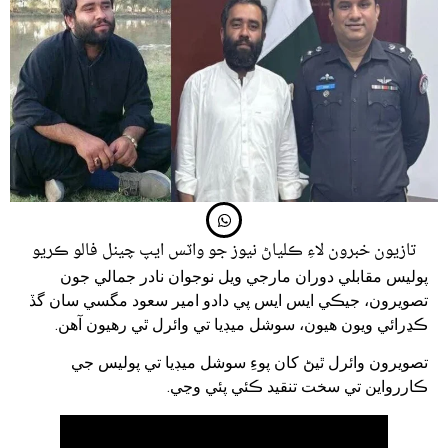
تازيون خبرون لاءِ ڪلياڻ نيوز جو واٽس ايپ چينل فالو ڪريو
پوليس مقابلي دوران مارجي ويل نوجوان نادر جمالي جون
تصويرون، جيڪي ايس ايس پي دادو امير سعود مگسي سان گڏ
ڪڍرائي ويون هيون، سوشل ميڊيا تي وائرل ٿي رهيون آهن.
تصويرون وائرل ٿيڻ کان پوءِ سوشل ميڊيا تي پوليس جي
ڪاررواين تي سخت تنقيد ڪئي پئي وڃي.