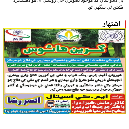
پي دادو سان گڏ موجود تصويرن جي روشني ۾، هو دهشتگرد
ڪيئن ٿي سگهي ٿو.
اشتهار