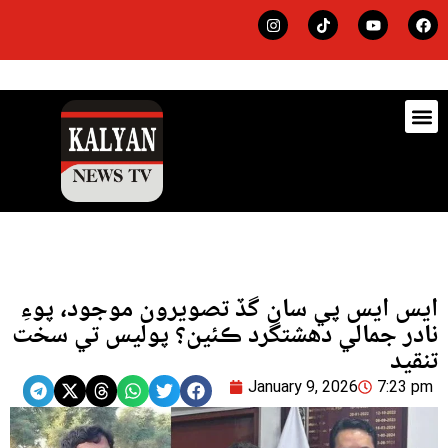
ڊيٽس
لاجي
ايس ايس پي سان گڏ تصويرون موجود، پوءِ
نادر جمالي دهشتگرد ڪئين؟ پوليس تي سخت
تنقيد
January 9, 2026
7:23 pm