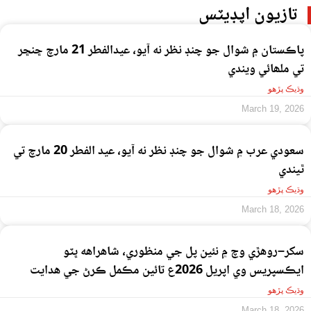
تازيون اپڊيٽس
پاڪستان ۾ شوال جو چنڊ نظر نه آيو، عيدالفطر 21 مارچ ڇنڇر
تي ملھائي ويندي
وڌيڪ پڙهو
March 19, 2026
سعودي عرب ۾ شوال جو چنڊ نظر نه آيو، عيد الفطر 20 مارچ تي
ٿيندي
وڌيڪ پڙهو
March 18, 2026
سکر–روهڙي وچ ۾ نئين پل جي منظوري، شاهراهه ڀٽو
ايڪسپريس وي اپريل 2026ع تائين مڪمل ڪرڻ جي هدايت
وڌيڪ پڙهو
March 18, 2026