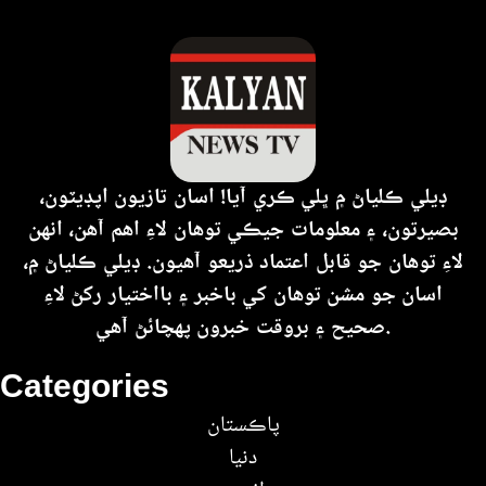
ڊيلي ڪلياڻ ۾ ڀلي ڪري آيا! اسان تازيون اپڊيٽون،
بصيرتون، ۽ معلومات جيڪي توهان لاءِ اهم آهن، انهن
لاءِ توهان جو قابل اعتماد ذريعو آهيون. ڊيلي ڪلياڻ ۾،
اسان جو مشن توهان کي باخبر ۽ بااختيار رکڻ لاءِ
صحيح ۽ بروقت خبرون پهچائڻ آهي.
Categories
پاڪستان
دنيا