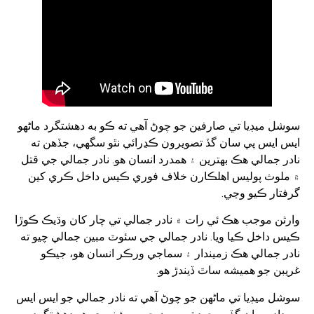
سوشل ميڊيا تي صارفين جو چوڻ آهي ته ڪو به دهشتگرد ماڻهو
ايس ايس پي سان گڏ تصويرون ڪڍرائي نٿو سگهي، جڏهن ته
نادر جمالي هڪ بهترين ۽ همدرد انسان هو. نادر جمالي جي قتل
۾ ملوث پوليس اهلڪارن خلاف فوري ڪيس داخل ڪري کين
گرفتار ڪيو وڃي.
وارثن موجب هڪ ئي رات ۾ نادر جمالي تي چار کان وڌيڪ ڪوڙا
ڪيس داخل ڪيا ويا. نادر جمالي جي سئوٽ مبين جمالي چيو ته
نادر جمالي هڪ زميندار ۽ سماجي ورڪر انسان هو، جيڪو
غريبن جو هميشه ساٿ ڏيندڙ هو.
سوشل ميڊيا تي ماڻهن جو چوڻ آهي ته نادر جمالي جو ايس ايس