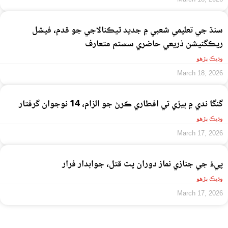
سنڌ جي تعليمي شعبي ۾ جديد ٽيڪنالاجي جو قدم، فيشل
ريڪگنيشن ذريعي حاضري سسٽم متعارف
وڌيڪ پڙهو
March 18, 2026
گنگا ندي ۾ ٻيڙي تي افطاري ڪرڻ جو الزام، 14 نوجوان گرفتار
وڌيڪ پڙهو
March 17, 2026
پيءُ جي جنازي نماز دوران پٽ قتل، جوابدار فرار
وڌيڪ پڙهو
March 17, 2026