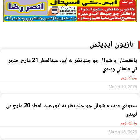
تازيون اپڊيٽس
پاڪستان ۾ شوال جو چنڊ نظر نه آيو، عيدالفطر 21 مارچ ڇنڇر
تي ملھائي ويندي
وڌيڪ پڙهو
March 19, 2026
سعودي عرب ۾ شوال جو چنڊ نظر نه آيو، عيد الفطر 20 مارچ تي
ٿيندي
وڌيڪ پڙهو
March 18, 2026