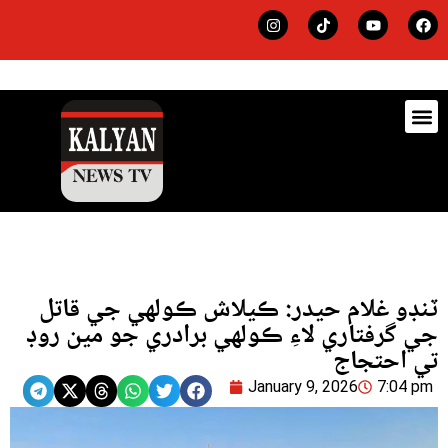
ڊيٽس
لاجي
ٽنڊو غلام حيدر: ڪيلاش ڪولهي جي قاتل
جي گرفتاري لاءِ ڪولهي برادري جو مين روڊ
تي احتجاج
January 9, 2026
7:04 pm