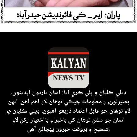
ڊيلي ڪلياڻ ۾ ڀلي ڪري آيا! اسان تازيون اپڊيٽون،
بصيرتون، ۽ معلومات جيڪي توهان لاءِ اهم آهن، انهن
لاءِ توهان جو قابل اعتماد ذريعو آهيون. ڊيلي ڪلياڻ ۾،
اسان جو مشن توهان کي باخبر ۽ بااختيار رکڻ لاءِ
صحيح ۽ بروقت خبرون پهچائڻ آهي.