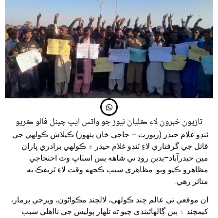
تازيون خبرون لاءِ ڪلياڻ نيوز جو واٽس ايپ چينل فالو ڪريو
ٽنڊو غلام حيدر (رپورٽ – حاجي خان پنهور) ڪيلاش ڪولهي جي
قاتل جي گرفتاري لاءِ ٽنڊو غلام حيدر ۾ ڪولهي برادري پاران
مين حيدرآباد–بدين روڊ تي شاهه بس اسٽاپ وٽ احتجاجي
مظاهرو ڪيو ويو. مظاهري سبب ڪجهه وقت لاءِ ٽريفڪ به
متاثر رهي.
ان موقعي تي عالم چند ڪولهي، لالچند مڪواڻون، ويرجي پرمار،
کيمچند ۽ ٻين ڳالهائيندي چيو ته تلهار پوليس جي نااهلي سبب