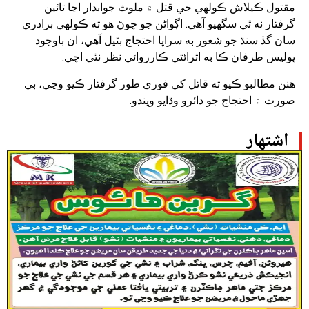
مقتول ڪيلاش ڪولهي جي قتل ۾ ملوث جوابدار اڃا تائين
گرفتار نه ٿي سگهيو آهي. اڳواڻن جو چوڻ هو ته ڪولهي برادري
سان گڏ سنڌ جو شعور به سراپا احتجاج بڻيل آهي، ان باوجود
پوليس طرفان ڪا به اثرائتي ڪارروائي نظر نٿي اچي.
هنن مطالبو ڪيو ته قاتل کي فوري طور گرفتار ڪيو وڃي، ٻي
صورت ۾ احتجاج جو دائرو وڌايو ويندو.
اشتهار