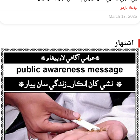
وڌيڪ پڙهو
March 17, 2026
اشتهار