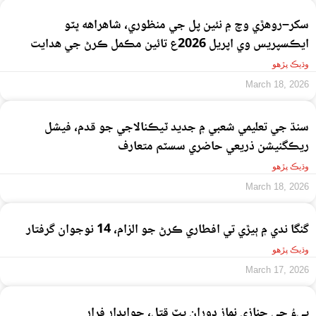
سکر–روهڙي وچ ۾ نئين پل جي منظوري، شاهراهه ڀٽو
ايڪسپريس وي اپريل 2026ع تائين مڪمل ڪرڻ جي هدايت
وڌيڪ پڙهو
March 18, 2026
سنڌ جي تعليمي شعبي ۾ جديد ٽيڪنالاجي جو قدم، فيشل
ريڪگنيشن ذريعي حاضري سسٽم متعارف
وڌيڪ پڙهو
March 18, 2026
گنگا ندي ۾ ٻيڙي تي افطاري ڪرڻ جو الزام، 14 نوجوان گرفتار
وڌيڪ پڙهو
March 17, 2026
پيءُ جي جنازي نماز دوران پٽ قتل، جوابدار فرار