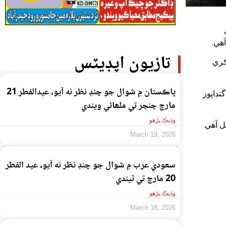
هي.
تازيون اپڊيٽس
ڪري
پاڪستان ۾ شوال جو چنڊ نظر نه آيو، عيدالفطر 21
ڊاپور
مارچ ڇنڇر تي ملھائي ويندي
وڌيڪ پڙهو
ل آهي.
March 19, 2026
سعودي عرب ۾ شوال جو چنڊ نظر نه آيو، عيد الفطر
20 مارچ تي ٿيندي
وڌيڪ پڙهو
March 18, 2026