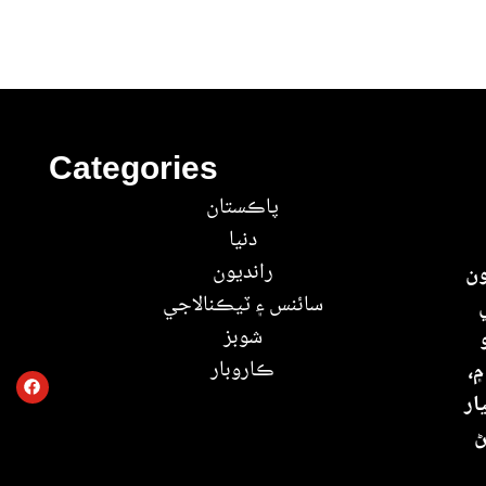
Categories
پاڪستان
دنيا
رانديون
ون
سائنس ۽ ٽيڪنالاجي
شوبز
ڪاروبار
۾،
ار
ڻ