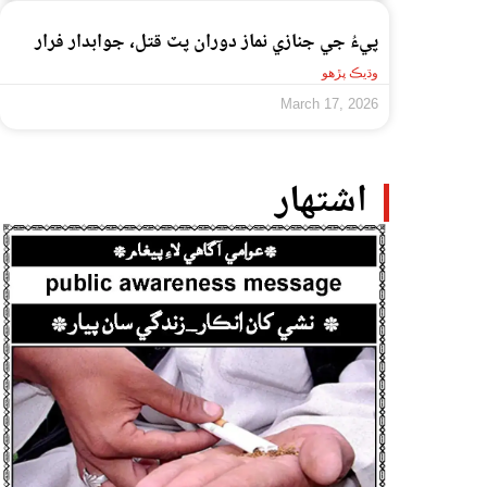
پيءُ جي جنازي نماز دوران پٽ قتل، جوابدار فرار
وڌيڪ پڙهو
March 17, 2026
اشتهار