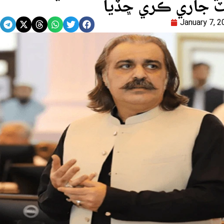
ٽ جاري ڪري ڇڏيا
January 7, 2