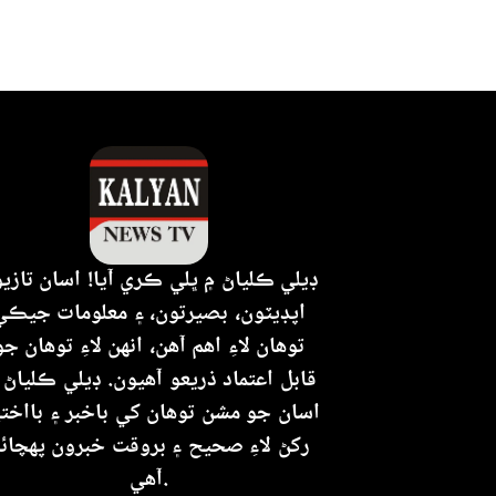
ڊيلي ڪلياڻ ۾ ڀلي ڪري آيا! اسان تازي
اپڊيٽون، بصيرتون، ۽ معلومات جيڪي
توهان لاءِ اهم آهن، انهن لاءِ توهان جو
قابل اعتماد ذريعو آهيون. ڊيلي ڪلياڻ 
اسان جو مشن توهان کي باخبر ۽ بااختي
رکڻ لاءِ صحيح ۽ بروقت خبرون پهچائ
آهي.