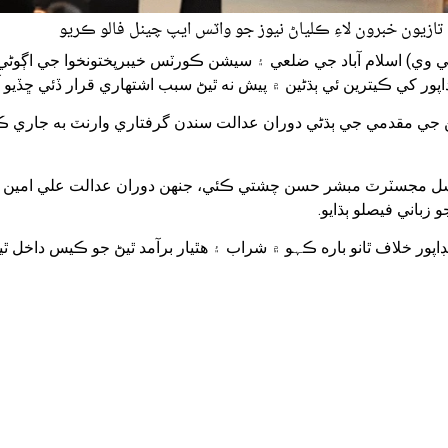
تازيون خبرون لاءِ ڪلياڻ نيوز جو واٽس ايپ چينل فالو ڪريو
ز ٽي وي) اسلام آباد جي ضلعي ۽ سيشن ڪورٽس خيبرپختونخوا جي اڳوڻي
اپور کي ڪيترين ئي ٻڌڻين ۾ پيش نه ٿيڻ سبب اشتهاري قرار ڏئي ڇڏيو آ
يڻ جي مقدمي جي ٻڌڻي دوران عدالت سندن گرفتاري وارنٽ به جاري 
ل مجسٽرٽ مبشر حسن چشتي ڪئي، جنهن دوران عدالت علي امين گن
 زباني فيصلو ٻڌايو.
ڊاپور خلاف ٿانو باره ڪہو ۾ شراب ۽ هٿيار برآمد ٿيڻ جو ڪيس داخل ٿي