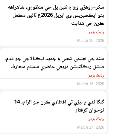
سکر–روهڙي وچ ۾ نئين پل جي منظوري، شاهراهه
ڀٽو ايڪسپريس وي اپريل 2026ع تائين مڪمل
ڪرڻ جي هدايت
وڌيڪ پڙهو
March 18, 2026
سنڌ جي تعليمي شعبي ۾ جديد ٽيڪنالاجي جو قدم،
فيشل ريڪگنيشن ذريعي حاضري سسٽم متعارف
وڌيڪ پڙهو
March 18, 2026
گنگا ندي ۾ ٻيڙي تي افطاري ڪرڻ جو الزام، 14
نوجوان گرفتار
وڌيڪ پڙهو
March 17, 2026