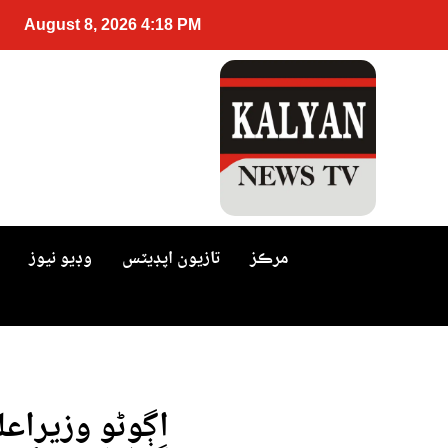
August 8, 2026 4:18 PM
مرڪز
تازيون اپڊيٽس
وڊيو نيوز
اڳوڻو وزيراعل