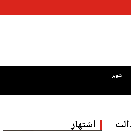
شوبز
الت
اشتهار