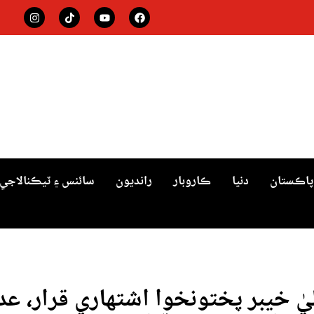
پاڪستان
دنيا
ڪاروبار
رانديون
سائنس ۽ ٽيڪنالاجي
يٰ خيبر پختونخوا اشتهاري قرار، عد