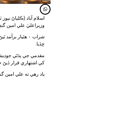
اسلام آباد (ڪلياڻ نيو
وزيراعليٰ علي امين گنڊ
شراب ۽ هٿيار برآمد ٿ
ڇڏيا.
مقدمي جي ٻڌڻي جوڊيش
کي اشتهاري قرار ڏيڻ جو
ياد رهي ته علي امين گن