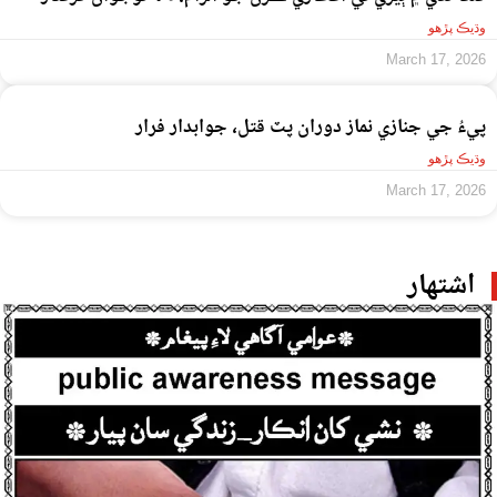
وڌيڪ پڙهو
March 17, 2026
پيءُ جي جنازي نماز دوران پٽ قتل، جوابدار فرار
وڌيڪ پڙهو
March 17, 2026
اشتهار