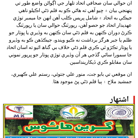
ان حوالي سان صحافي اتحاد تلھار جي اڳواڻن واضع طور تي
پنھنجي بيان ۾ چيو آھي ته ھاڻي ڪو به قلم ڌڻي اڪيلو ناھي
جيڪي به اتحاد ۾ شامل پريس ڪلب آھن انھن جا ميمبر توڙي
عھديدار اتحاد جو حصو آھن، رپورٽنگ حوالي سان يا رپورٽنگ
ڪرڻ دوران ڪنھن به قلم ڌڻي سان ڪنھن به وڏيري يا ڀوتار جو
ظلم يا جبر ھرگز برداشت نه ڪيو ويندو، جيڪڏھن ڪو به وڏيرو
يا ڀوتار تڪڙو ٿي ڪري قلم ڌڻي خلاف بي گناھ اٿيو ته اسان اتحاد
جا سمورا ساٿي گڏجي ھر آن وڏيري توڙي ڀوتار جو ڀرپور نموني
سان مقابلو ڪري ڏيکارينداسين.
ان موقعي تي بابو جت، منور علي جتوئي، رستم علي ڪھيري،
جمشيد ملاح ۽ ٻيا قلم ڌڻي پڻ موجود ھئا.
اشتهار