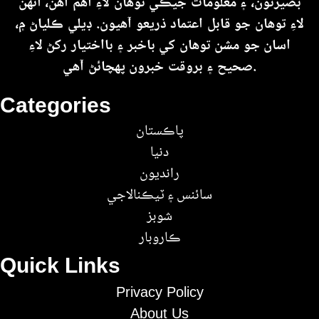
بصيرتون، ۽ معلومات جيڪي توهان لاءِ اهم آهن، انهن
لاءِ توهان جو قابل اعتماد ذريعو آهيون. ڊيلي ڪلياڻ ۾،
اسان جو مشن توهان کي باخبر ۽ بااختيار رکڻ لاءِ
صحيح ۽ بروقت خبرون پهچائڻ آهي.
Categories
پاڪستان
دنيا
رانديون
سائنس ۽ ٽيڪنالاجي
شوبز
ڪاروبار
Quick Links
Privacy Policy
About Us