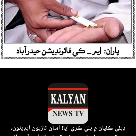
ڊيلي ڪلياڻ ۾ ڀلي ڪري آيا! اسان تازيون اپڊيٽون،