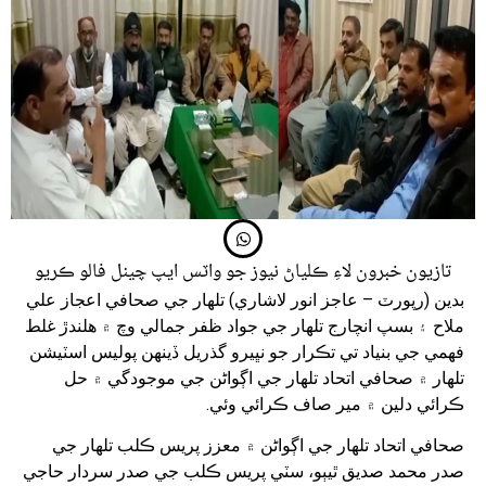
تازيون خبرون لاءِ ڪلياڻ نيوز جو واٽس ايپ چينل فالو ڪريو
بدين (رپورٽ – عاجز انور لاشاري) تلھار جي صحافي اعجاز علي
ملاح ۽ بسپ انچارج تلھار جي جواد ظفر جمالي وچ ۾ ھلندڙ غلط
فھمي جي بنياد تي تڪرار جو نڀيرو گذريل ڏينھن پوليس اسٽيشن
تلھار ۾ صحافي اتحاد تلھار جي اڳواڻن جي موجودگي ۾ حل
ڪرائي دلين ۾ مير صاف ڪرائي وئي.
صحافي اتحاد تلھار جي اڳواڻن ۾ معزز پريس ڪلب تلھار جي
صدر محمد صديق ٿيٻو، سٽي پريس ڪلب جي صدر سردار حاجي