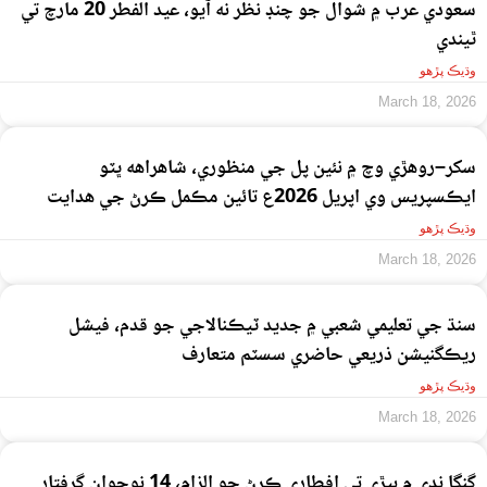
سعودي عرب ۾ شوال جو چنڊ نظر نه آيو، عيد الفطر 20 مارچ تي
ٿيندي
وڌيڪ پڙهو
March 18, 2026
سکر–روهڙي وچ ۾ نئين پل جي منظوري، شاهراهه ڀٽو
ايڪسپريس وي اپريل 2026ع تائين مڪمل ڪرڻ جي هدايت
وڌيڪ پڙهو
March 18, 2026
سنڌ جي تعليمي شعبي ۾ جديد ٽيڪنالاجي جو قدم، فيشل
ريڪگنيشن ذريعي حاضري سسٽم متعارف
وڌيڪ پڙهو
March 18, 2026
گنگا ندي ۾ ٻيڙي تي افطاري ڪرڻ جو الزام، 14 نوجوان گرفتار