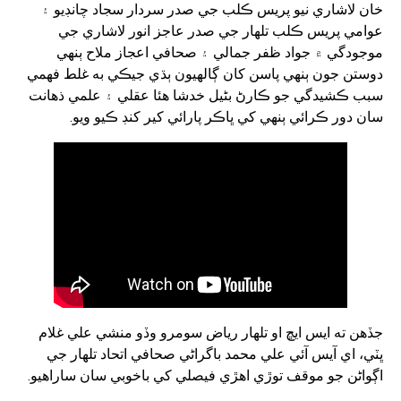
خان لاشاري نيو پريس ڪلب جي صدر سردار سجاد چانڊيو ۽
عوامي پريس ڪلب تلھار جي صدر عاجز انور لاشاري جي
موجودگي ۾ جواد ظفر جمالي ۽ صحافي اعجاز ملاح ٻنھي
دوستن جون ٻنھي پاسن کان ڳالھيون ٻڌي جيڪي به غلط فھمي
سبب ڪشيدگي جو ڪارڻ بڻيل خدشا ھئا عقلي ۽ علمي ذھانت
سان دور ڪرائي ٻنھي کي ڀاڪر پارائي کير کنڊ ڪيو ويو.
جڏھن ته ايس ايڇ او تلھار رياض سومرو وڏو منشي علي غلام
ڀٽي، اي آيس آئي علي محمد باگراڻي صحافي اتحاد تلھار جي
اڳواڻن جو موقف توڙي اھڙي فيصلي کي باخوبي سان ساراھيو.