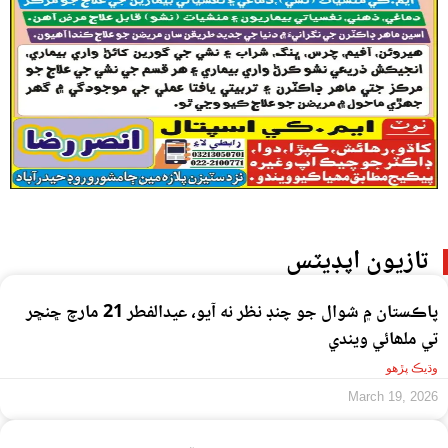
تازيون اپڊيٽس
پاڪستان ۾ شوال جو چنڊ نظر نه آيو، عيدالفطر 21 مارچ ڇنڇر
تي ملھائي ويندي
وڌيڪ پڙهو
March 19, 2026