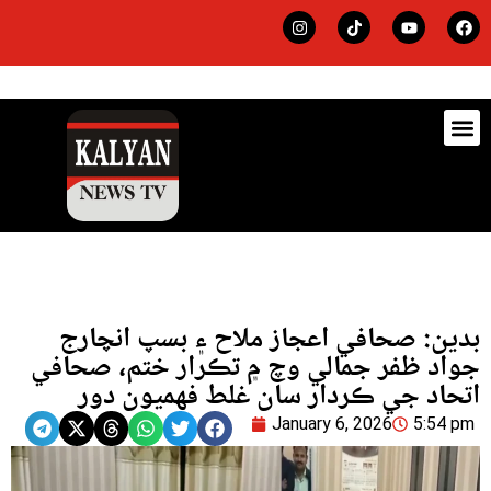
ڊيٽس
لاجي
بدين: صحافي اعجاز ملاح ۽ بسپ انچارج
جواد ظفر جمالي وچ ۾ تڪرار ختم، صحافي
اتحاد جي ڪردار سان غلط فهميون دور
January 6, 2026
5:54 pm