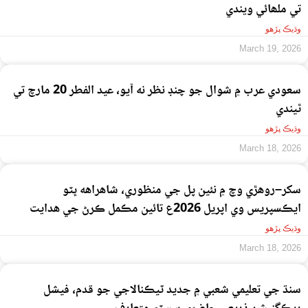
تي ملھائي ويندي
وڌيڪ پڙهو
March 19, 2026
سعودي عرب ۾ شوال جو چنڊ نظر نه آيو، عيد الفطر 20 مارچ تي
ٿيندي
وڌيڪ پڙهو
March 18, 2026
سکر–روهڙي وچ ۾ نئين پل جي منظوري، شاهراهه ڀٽو
ايڪسپريس وي اپريل 2026ع تائين مڪمل ڪرڻ جي هدايت
وڌيڪ پڙهو
March 18, 2026
سنڌ جي تعليمي شعبي ۾ جديد ٽيڪنالاجي جو قدم، فيشل