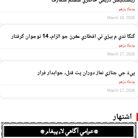
ريڪگنيشن ذريعي حاضري سسٽم متعارف
وڌيڪ پڙهو
March 18, 2026
گنگا ندي ۾ ٻيڙي تي افطاري ڪرڻ جو الزام، 14 نوجوان گرفتار
وڌيڪ پڙهو
March 17, 2026
پيءُ جي جنازي نماز دوران پٽ قتل، جوابدار فرار
وڌيڪ پڙهو
March 17, 2026
اشتهار