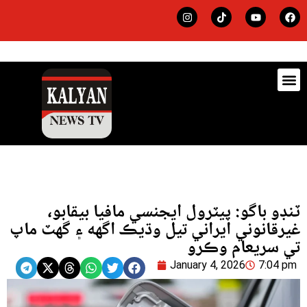
ڊيٽس
لاجي
ٽنڊو باگو: پيٽرول ايجنسي مافيا بيقابو،
غيرقانوني ايراني تيل وڌيڪ اگهه ۽ گهٽ ماپ
تي سريعام وڪرو
January 4, 2026
7:04 pm