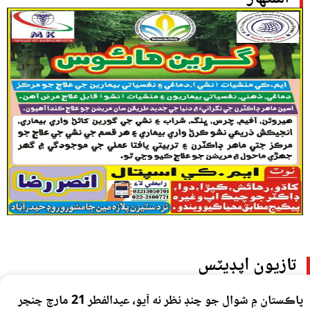
تازيون اپڊيٽس
پاڪستان ۾ شوال جو چنڊ نظر نه آيو، عيدالفطر 21 مارچ ڇنڇر