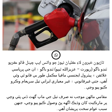
تازيون خبرون لاءِ ڪلياڻ نيوز جو واٽس ايپ چينل فالو ڪريو
ٽنڊو باگو (رپورٽ – عزيزالله ٿيٻو) ٽنڊو باگو ۽ ان جي ڀرپاسي
علائقن ۾ پيٽرول ايجنسي مافيا مڪمل طور بي قابو ٿي وئي
آهي، جتي غيرقانوني ۽ غير معياري ايراني تيل سريعام وڪرو
ڪيو پيو وڃي۔
مقامي ماڻهن موجب نه صرف تيل جي ماپ گهٽ ڏني پئي وڃي
پر مارڪيٽ کان وڌيڪ اگهه پڻ وصول ڪيو پيو وڃي، جنهن
سبب عوام سخت پريشان آهي۔