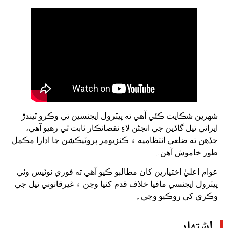
شهرين شڪايت ڪئي آهي ته پيٽرول ايجنسين تي وڪرو ٿيندڙ
ايراني تيل گاڏين جي انجڻن لاءِ نقصانڪار ثابت ٿي رهيو آهي،
جڏهن ته ضلعي انتظاميه ۽ ڪنزيومر پروٽيڪشن جا ادارا مڪمل
طور خاموش آهن۔
عوام اعليٰ اختيارين کان مطالبو ڪيو آهي ته فوري نوٽيس وٺي
پيٽرول ايجنسي مافيا خلاف قدم کنيا وڃن ۽ غيرقانوني تيل جي
وڪري کي روڪيو وڃي۔
اشتهار