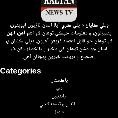
ڊيلي ڪلياڻ ۾ ڀلي ڪري آيا! اسان تازيون اپڊيٽون،
بصيرتون، ۽ معلومات جيڪي توهان لاءِ اهم آهن، انهن
لاءِ توهان جو قابل اعتماد ذريعو آهيون. ڊيلي ڪلياڻ ۾،
اسان جو مشن توهان کي باخبر ۽ بااختيار رکڻ لاءِ
صحيح ۽ بروقت خبرون پهچائڻ آهي.
Categories
پاڪستان
دنيا
رانديون
سائنس ۽ ٽيڪنالاجي
شوبز