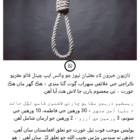
تازيون خبرون لاءِ ڪلياڻ نيوز جو واٽس ايپ چينل فالو ڪريو
ڪراچي جي علائقي سهراب ڳوٺ گنا منڊي ۾ هڪ گھر مان هڪ
عورت ۽ ٽي معصوم ٻارن جا لاش هٿ آيا آهن.
ريسڪيو ذريعن مطابق چارئي لاشنون ڦاسي لڳل حالت
۾ مليا آهن جنهن ۾ 30 ورهين جي فاطمه، 10 ورهين جي
سونم، 3 ورهين جي آرزو ۽ 2 ورهين جو ارمان شامل آهن.
پوليس موجب فوت ٿيل عورت جو تعلق افغانستان سان آهي،
جڏهن ته سندس مڙس نجيب الله جو تعلق ليّہ سان آهي ۽ هو