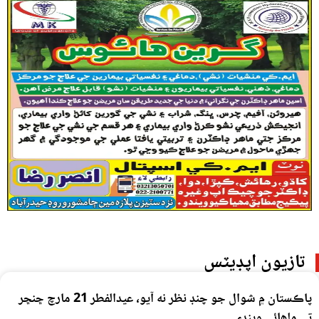
تازيون اپڊيٽس
پاڪستان ۾ شوال جو چنڊ نظر نه آيو، عيدالفطر 21 مارچ ڇنڇر
تي ملھائي ويندي