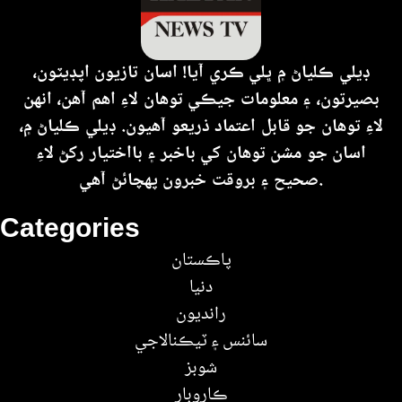
ڊيلي ڪلياڻ ۾ ڀلي ڪري آيا! اسان تازيون اپڊيٽون،
بصيرتون، ۽ معلومات جيڪي توهان لاءِ اهم آهن، انهن
لاءِ توهان جو قابل اعتماد ذريعو آهيون. ڊيلي ڪلياڻ ۾،
اسان جو مشن توهان کي باخبر ۽ بااختيار رکڻ لاءِ
صحيح ۽ بروقت خبرون پهچائڻ آهي.
Categories
پاڪستان
دنيا
رانديون
سائنس ۽ ٽيڪنالاجي
شوبز
ڪاروبار