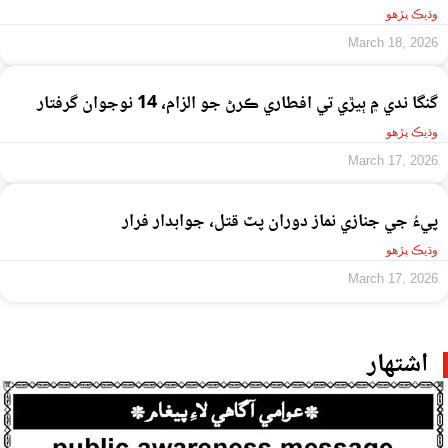
وڌيڪ پڙهو
March 18, 2026
گنگا ندي ۾ ٻيڙي تي افطاري ڪرڻ جو الزام، 14 نوجوان گرفتار
وڌيڪ پڙهو
March 17, 2026
پيءُ جي جنازي نماز دوران پٽ قتل، جوابدار فرار
وڌيڪ پڙهو
March 17, 2026
اشتهار