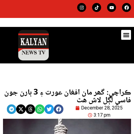
ڊيٽس
لاجي
ڪراچي: گھر مان افغان عورت ۽ 3 ٻارن جون
فاسي لڳل لاش هٿ
December 28, 2025
3:17 pm