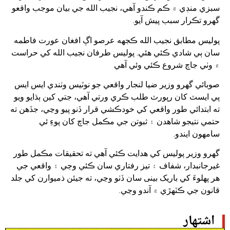
سبزي منڊي ۾ ڪم ڪندو آهي، نجيب الله جي بيان موجب واقعو
گھرو تڪرار سبب پيش آيو.
پوليس مطابق نجيب الله ڪجهه عرصو اڳ افغان عورت فاطمه
سان ٻي شادي ڪئي هئي. پوليس طرفان نجيب الله کي حراست
۾ وٺي جاچ شروع ڪئي وئي آهي
صوبائي گهرو وزير ضيا لنجار واقعي جو نوٽيس وٺندي ايس ايس
پي ايسٽ کان رپورٽ طلب ڪري ورتي آهي، جتي کين ٻڌايو ويو
ته ابتدائي طور واقعي کي خودڪشي قرار ڏنو پيو وڃي، جڏهن ته
حتمي نتيجو شاهدن ۽ ثبوتن جي مڪمل جاچ کان پوءِ ئي
سامهون ايندو.
گهرو وزير پوليس کي هدايت ڪئي آهي ته تحقيقات مڪمل طور
غيرجانبدار، شفاف ۽ تيز رفتاري سان ڪئي وڃي ۽ واقعي جي
هر پهلوءَ کي باریک بینی سان ڏٺو وڃي، ته جيئن ذميوارن کي جلد
قانون جي ڪٽهڙي ۾ آندو وڃي.
اشتهار