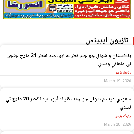
تازيون اپڊيٽس
پاڪستان ۾ شوال جو چنڊ نظر نه آيو، عيدالفطر 21 مارچ ڇنڇر
تي ملھائي ويندي
وڌيڪ پڙهو
March 19, 2026
سعودي عرب ۾ شوال جو چنڊ نظر نه آيو، عيد الفطر 20 مارچ تي
ٿيندي
وڌيڪ پڙهو
March 18, 2026