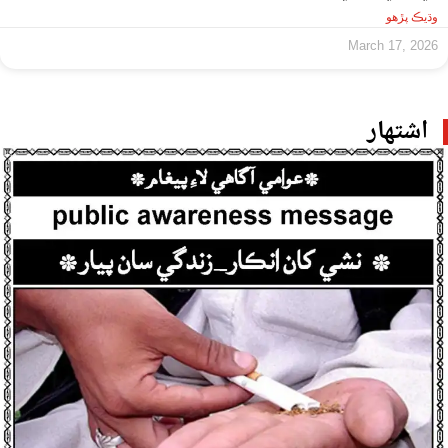
وڌيڪ پڙهو
March 17, 2026
اشتهار