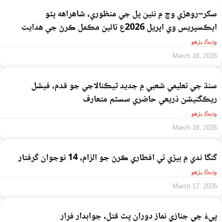
سکر–روهڙي وچ ۾ نئين پل جي منظوري، شاهراهه ڀٽو
ايڪسپريس وي اپريل 2026ع تائين مڪمل ڪرڻ جي هدايت
وڌيڪ پڙهو
March 18, 2026
سنڌ جي تعليمي شعبي ۾ جديد ٽيڪنالاجي جو قدم، فيشل
ريڪگنيشن ذريعي حاضري سسٽم متعارف
وڌيڪ پڙهو
March 18, 2026
گنگا ندي ۾ ٻيڙي تي افطاري ڪرڻ جو الزام، 14 نوجوان گرفتار
وڌيڪ پڙهو
March 17, 2026
پيءُ جي جنازي نماز دوران پٽ قتل، جوابدار فرار