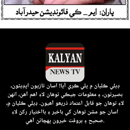
ڊيلي ڪلياڻ ۾ ڀلي ڪري آيا! اسان تازيون اپڊيٽون،
بصيرتون، ۽ معلومات جيڪي توهان لاءِ اهم آهن، انهن
لاءِ توهان جو قابل اعتماد ذريعو آهيون. ڊيلي ڪلياڻ ۾،
اسان جو مشن توهان کي باخبر ۽ بااختيار رکڻ لاءِ
صحيح ۽ بروقت خبرون پهچائڻ آهي.