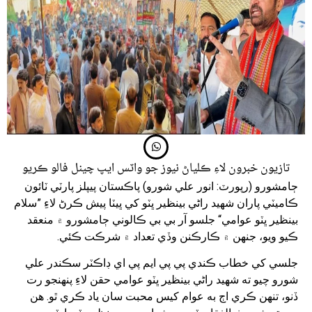
تازيون خبرون لاءِ ڪلياڻ نيوز جو واٽس ايپ چينل فالو ڪريو
ڄامشورو (رپورٽ: انور علي شورو) پاڪستان پيپلز پارٽي ٽائون
ڪاميٽي پاران شهيد راڻي بينظير ڀٽو کي ڀيٽا پيش ڪرڻ لاءِ ”سلام
بينظير ڀٽو عوامي“ جلسو آر بي بي ڪالوني ڄامشورو ۾ منعقد
ڪيو ويو، جنهن ۾ ڪارڪنن وڏي تعداد ۾ شرڪت ڪئي.
جلسي کي خطاب ڪندي پي پي ايم پي اي ڊاڪٽر سڪندر علي
شورو چيو ته شهيد راڻي بينظير ڀٽو عوامي حقن لاءِ پنهنجو رت
ڏنو، تنهن ڪري اڄ به عوام کيس محبت سان ياد ڪري ٿو. هن