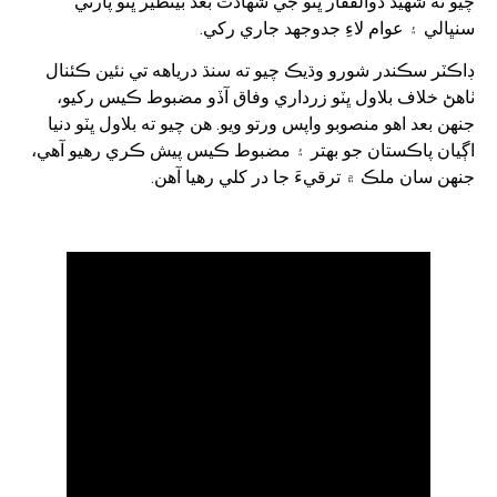
چيو ته شهيد ذوالفقار ڀٽو جي شهادت بعد بينظير ڀٽو پارٽي
سنڀالي ۽ عوام لاءِ جدوجهد جاري رکي.
ڊاڪٽر سڪندر شورو وڌيڪ چيو ته سنڌ درياهه تي نئين ڪئنال
ٺاهڻ خلاف بلاول ڀٽو زرداري وفاق آڏو مضبوط ڪيس رکيو،
جنهن بعد اهو منصوبو واپس ورتو ويو. هن چيو ته بلاول ڀٽو دنيا
اڳيان پاڪستان جو بهتر ۽ مضبوط ڪيس پيش ڪري رهيو آهي،
جنهن سان ملڪ ۾ ترقيءَ جا در کلي رهيا آهن.