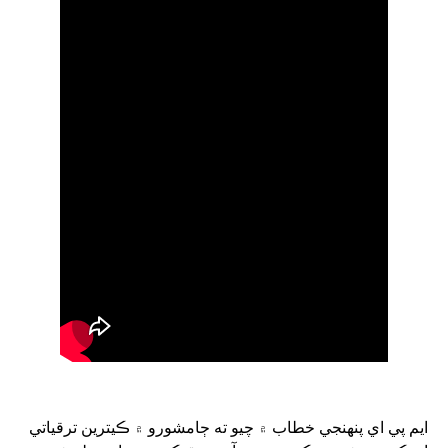
ايم پي اي پنهنجي خطاب ۾ چيو ته ڄامشورو ۾ ڪيترين ترقياتي