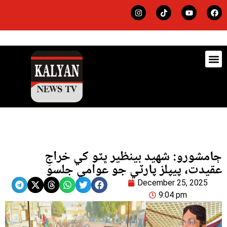
ڊيٽس
لاجي
ڄامشورو: شهيد بينظير ڀٽو کي خراجِ
عقيدت، پيپلز پارٽي جو عوامي جلسو
December 25, 2025
9:04 pm