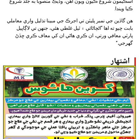
اسڪيمون شروع ڪيون ويون آهن، وڌيڪ منصوبا به جلد شروع
ڪيا ويندا.
هن گاڏين جي نمبر پليٽن تي اجرڪ جي مبينا تذليل واري معاملي
بابت چيو ته اها “اڻڄاڻائي ۾ ٿيل غلطي هئي، جنهن تي لاڳاپيل
پارٽي معافي ورتي، ان ڪري هاڻي ان کي معاف ڪري ڇڏڻ
گهرجي.”
اشتهار