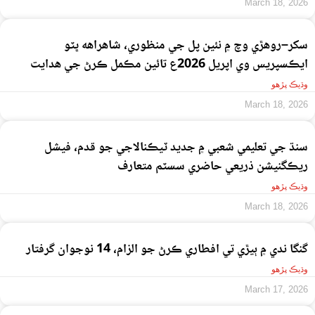
March 18, 2026
سکر–روهڙي وچ ۾ نئين پل جي منظوري، شاهراهه ڀٽو
ايڪسپريس وي اپريل 2026ع تائين مڪمل ڪرڻ جي هدايت
وڌيڪ پڙهو
March 18, 2026
سنڌ جي تعليمي شعبي ۾ جديد ٽيڪنالاجي جو قدم، فيشل
ريڪگنيشن ذريعي حاضري سسٽم متعارف
وڌيڪ پڙهو
March 18, 2026
گنگا ندي ۾ ٻيڙي تي افطاري ڪرڻ جو الزام، 14 نوجوان گرفتار
وڌيڪ پڙهو
March 17, 2026