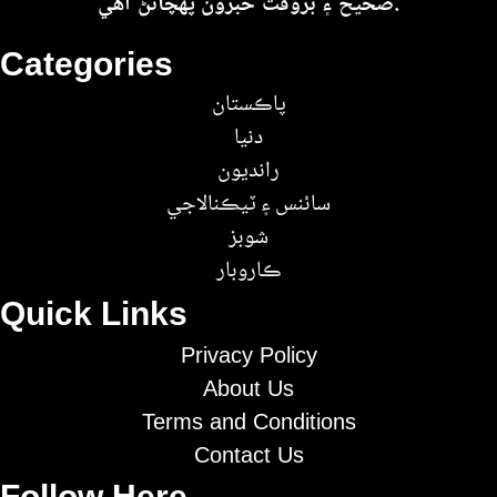
صحيح ۽ بروقت خبرون پهچائڻ آهي.
Categories
پاڪستان
دنيا
رانديون
سائنس ۽ ٽيڪنالاجي
شوبز
ڪاروبار
Quick Links
Privacy Policy
About Us
Terms and Conditions
Contact Us
Follow Here