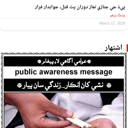
پيءُ جي جنازي نماز دوران پٽ قتل، جوابدار فرار
وڌيڪ پڙهو
March 17, 2026
اشتهار