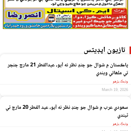
تازيون اپڊيٽس
پاڪستان ۾ شوال جو چنڊ نظر نه آيو، عيدالفطر 21 مارچ ڇنڇر
تي ملھائي ويندي
وڌيڪ پڙهو
March 19, 2026
سعودي عرب ۾ شوال جو چنڊ نظر نه آيو، عيد الفطر 20 مارچ تي
ٿيندي
وڌيڪ پڙهو