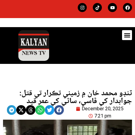
ڊيٽس
لاجي
ٽنڊو محمد خان ۾ زميني تڪرار تي قتل:
جوابدار کي ڦاسي، ساٿي کي عمر قيد
December 20, 2025
7:21 pm