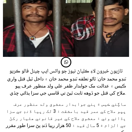
تازيون خبرون لاءِ ڪلياڻ نيوز جو واٽس ايپ چينل فالو ڪريو
ٽنڊو محمد خان: ٿاڻو تعلقه ٽنڊو محمد خان ۾ داخل ٿيل قتل واري
ڪيس ۾ عدالت مک جوابدار ظفر علي ولد منظور عرف پپو
ملاح کي قتل جو ڏوهه ثابت ٿيڻ تي ڦاسي جي سزا ٻڌائي ڇڏي.
ساڳئي ڪيس ۾ ٻئي جوابدار معشوق ولد منظور عرف
پپو ملاح کي عمر قيد بامشقت ۽ 3 لک رپيا ڏنڊ جي سزا
ٻڌائي وئي ۽ معشوق ملاح کي غير قانوني هٿيار رکڻ
جي الزام ۾ 5 سال قيد ۽ 50 هزار رپيا ڏنڊ پڻ سزا طور مقرر