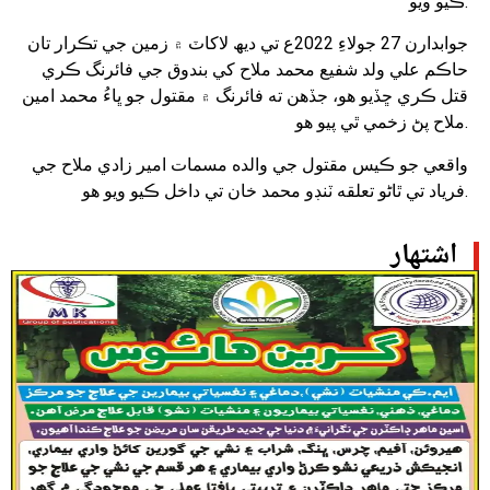
ڪيو ويو.
جوابدارن 27 جولاءِ 2022ع تي ديھ لاکاٽ ۾ زمين جي تڪرار تان
حاڪم علي ولد شفيع محمد ملاح کي بندوق جي فائرنگ ڪري
قتل ڪري ڇڏيو هو، جڏهن ته فائرنگ ۾ مقتول جو ڀاءُ محمد امين
ملاح پڻ زخمي ٿي پيو هو.
واقعي جو ڪيس مقتول جي والده مسمات امير زادي ملاح جي
فرياد تي ٿاڻو تعلقه ٽنڊو محمد خان تي داخل ڪيو ويو هو.
اشتهار