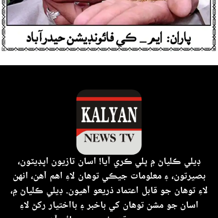
ڊيلي ڪلياڻ ۾ ڀلي ڪري آيا! اسان تازيون اپڊيٽون،
بصيرتون، ۽ معلومات جيڪي توهان لاءِ اهم آهن، انهن
لاءِ توهان جو قابل اعتماد ذريعو آهيون. ڊيلي ڪلياڻ ۾،
اسان جو مشن توهان کي باخبر ۽ بااختيار رکڻ لاءِ