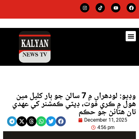
ڊيٽس
لاجي
وڊيو: لودھراں ۾ 7 سالن جو ٻار کليل مين
ھول ۾ ڪري فوت، ڊپٽي ڪمشنر کي عهدي
تان هٽائڻ جو حڪم
December 11, 2025
4:56 pm