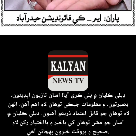
ڊيلي ڪلياڻ ۾ ڀلي ڪري آيا! اسان تازيون اپڊيٽون،
بصيرتون، ۽ معلومات جيڪي توهان لاءِ اهم آهن، انهن
لاءِ توهان جو قابل اعتماد ذريعو آهيون. ڊيلي ڪلياڻ ۾،
اسان جو مشن توهان کي باخبر ۽ بااختيار رکڻ لاءِ
صحيح ۽ بروقت خبرون پهچائڻ آهي.