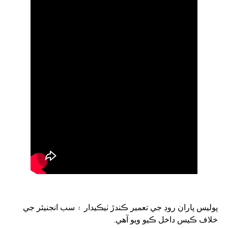
پوليس پاران روڊ جي تعمير ڪندڙ ٺيڪيدار ۽ سب انجنيئر جي
خلاف ڪيس داخل ڪيو ويو آهي.