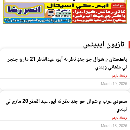
تازيون اپڊيٽس
پاڪستان ۾ شوال جو چنڊ نظر نه آيو، عيدالفطر 21 مارچ ڇنڇر
تي ملھائي ويندي
وڌيڪ پڙهو
March 19, 2026
سعودي عرب ۾ شوال جو چنڊ نظر نه آيو، عيد الفطر 20 مارچ تي
ٿيندي
وڌيڪ پڙهو
March 18, 2026