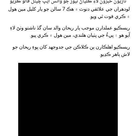
تازيون خبرون لاءِ ڪلياڻ نيوز جو واٽس ايپ چينل فالو ڪريو
لودھراں جي علائقي دنوٽ ۾ هڪ 7 سالن جو ٻار کليل مين ھول
۾ ڪري فوت ٿي ويو.
ريسڪيو عملدارن موجب ٻار ريحان والد سان گڏ ناشتو وٺڻ لاءِ
آيو هو ۽ پيءُ جي پٺيان هلندي، مين ھول ۾ ڪري پيو.
ريسڪيو اهلڪارن ٻن ڪلاڪن جي جدوجهد کان پوءِ ريحان جو
لاش ٻاهر ڪڍيو.