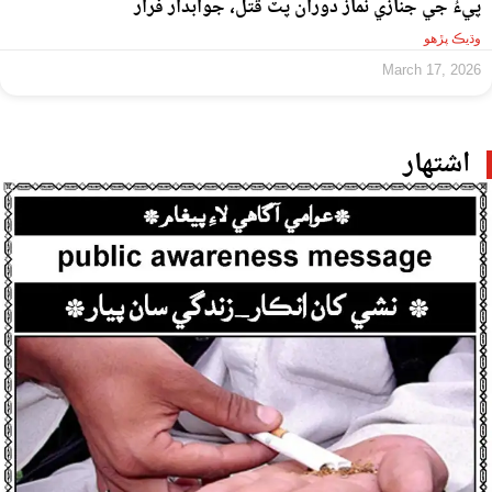
پيءُ جي جنازي نماز دوران پٽ قتل، جوابدار فرار
وڌيڪ پڙهو
March 17, 2026
اشتهار