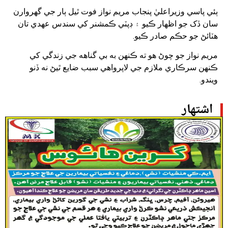
ٻئي پاسي وزيراعليٰ پنجاب مريم نواز فوت ٿيل ٻار جي گهروارن
سان ڏک جو اظهار ڪيو ۽ ڊپٽي ڪمشنر کي سندس عهدي تان
هٽائڻ جو حڪم صادر ڪيو.
مريم نواز جو چوڻ هو ته ڪنهن به بي گناهه جي زندگي کي
ڪنهن سرڪاري ملازم جي لاپرواهي سبب ضايع ٿيڻ نه ڏنو
ويندو.
اشتهار