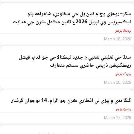
سکر–روهڙي وچ ۾ نئين پل جي منظوري، شاهراهه ڀٽو
ايڪسپريس وي اپريل 2026ع تائين مڪمل ڪرڻ جي هدايت
وڌيڪ پڙهو
March 18, 2026
سنڌ جي تعليمي شعبي ۾ جديد ٽيڪنالاجي جو قدم، فيشل
ريڪگنيشن ذريعي حاضري سسٽم متعارف
وڌيڪ پڙهو
March 18, 2026
گنگا ندي ۾ ٻيڙي تي افطاري ڪرڻ جو الزام، 14 نوجوان گرفتار
وڌيڪ پڙهو
March 17, 2026