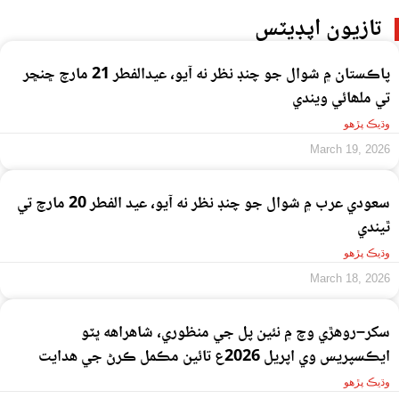
تازيون اپڊيٽس
پاڪستان ۾ شوال جو چنڊ نظر نه آيو، عيدالفطر 21 مارچ ڇنڇر
تي ملھائي ويندي
وڌيڪ پڙهو
March 19, 2026
سعودي عرب ۾ شوال جو چنڊ نظر نه آيو، عيد الفطر 20 مارچ تي
ٿيندي
وڌيڪ پڙهو
March 18, 2026
سکر–روهڙي وچ ۾ نئين پل جي منظوري، شاهراهه ڀٽو
ايڪسپريس وي اپريل 2026ع تائين مڪمل ڪرڻ جي هدايت
وڌيڪ پڙهو