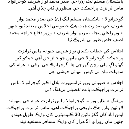
پاڪستان مسلم ليگ (ن) جي صدر محمد نواز شريف گوجرانوالا
ماس ٽرانزٽ پراجيڪٽ جي منظوري ڏئي ڇڏي آهي.
گوجرانوالا ۾ پاڪستان مسلم ليگ (ن) جي صدر محمد نواز
شريف جي صدارت هيٺ هڪ خصوصي اجلاس منعقد ٿيو، جنهن
۾ وزيراعليٰ پنجاب مريم نواز شريف ۽ وزير دفاع خواجه محمد
آصف خاص طور تي شريڪ ٿيا.
اجلاس کي خطاب ڪندي نواز شريف چيو ته ماس ٽرانزٽ
پراجيڪٽ گوجرانوالا جي ماڻهن جو جائز حق آهي جيڪو کين
گهڻو اڳ ملي وڃڻ گهرجي ها، گوجرانوالا جي ترقي ۽ عوام کي
سهولت ملڻ تي کيس انتهائي خوشي آهي.
اجلاس ۾ صوبائي وزير ٽرانسپورٽ بلال اڪبر گوجرانوالا ماس
ٽرانزٽ پراجيڪٽ بابت تفصيلي بريفنگ ڏني.
بريفنگ ۾ ٻڌايو ويو ته گوجرانوالا ماس ٽرانزٽ عوام جي سهولت
لاءِ ٺهڻ وارو هڪ تاريخي پراجيڪٽ آهي، ماس ٽرانزٽ پراجيڪٽ
ايمن آباد کان گکڙ تائين 30 ڪلوميٽرن کان وڌيڪ طويل هوندو
جنهن مان روزانو 51 هزار کان وڌيڪ مسافر مستفيد ٿيندا.