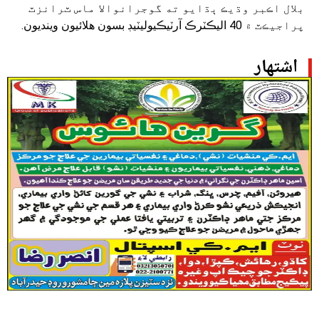
بلال اڪبر وڌيڪ ٻڌايو ته گوجرانوالا ماس ٽرانزٽ
پراجيڪٽ ۾ 40 اليڪٽرڪ آرٽيڪيوليٽيڊ بسون هلائيون وينديون.
اشتهار