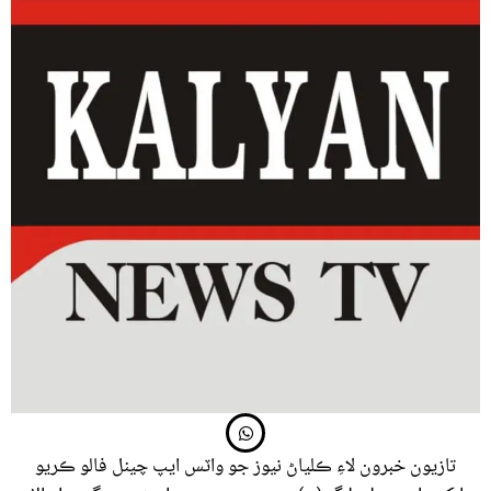
تازيون خبرون لاءِ ڪلياڻ نيوز جو واٽس ايپ چينل فالو ڪريو