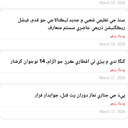
March 18, 2026
سنڌ جي تعليمي شعبي ۾ جديد ٽيڪنالاجي جو قدم، فيشل
ريڪگنيشن ذريعي حاضري سسٽم متعارف
وڌيڪ پڙهو
March 18, 2026
گنگا ندي ۾ ٻيڙي تي افطاري ڪرڻ جو الزام، 14 نوجوان گرفتار
وڌيڪ پڙهو
March 17, 2026
پيءُ جي جنازي نماز دوران پٽ قتل، جوابدار فرار
وڌيڪ پڙهو
March 17, 2026