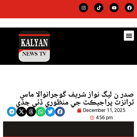
ڊيٽس
لاجي
صدر ن ليگ نواز شريف گوجرانوالا ماس
ٽرانزٽ پراجيڪٽ جي منظوري ڏئي ڇڏي
December 11, 2025
4:56 pm