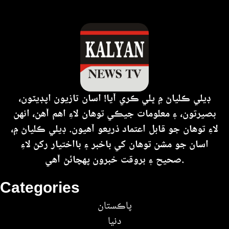
ڊيلي ڪلياڻ ۾ ڀلي ڪري آيا! اسان تازيون اپڊيٽون،
بصيرتون، ۽ معلومات جيڪي توهان لاءِ اهم آهن، انهن
لاءِ توهان جو قابل اعتماد ذريعو آهيون. ڊيلي ڪلياڻ ۾،
اسان جو مشن توهان کي باخبر ۽ بااختيار رکڻ لاءِ
صحيح ۽ بروقت خبرون پهچائڻ آهي.
Categories
پاڪستان
دنيا