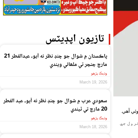
تازيون اپڊيٽس
پاڪستان ۾ شوال جو چنڊ نظر نه آيو، عيدالفطر 21
مارچ ڇنڇر تي ملھائي ويندي
وڌيڪ پڙهو
March 19, 2026
سعودي عرب ۾ شوال جو چنڊ نظر نه آيو، عيد الفطر
20 مارچ تي ٿيندي
ي آھي.
وڌيڪ پڙهو
رول جي
March 18, 2026