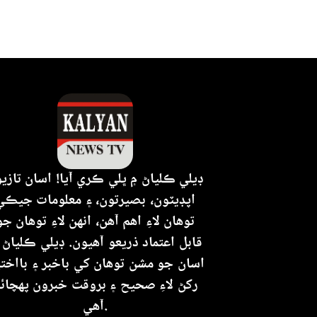
ڊيلي ڪلياڻ ۾ ڀلي ڪري آيا! اسان تازي
اپڊيٽون، بصيرتون، ۽ معلومات جيڪي
توهان لاءِ اهم آهن، انهن لاءِ توهان جو
قابل اعتماد ذريعو آهيون. ڊيلي ڪلياڻ 
اسان جو مشن توهان کي باخبر ۽ بااختي
رکڻ لاءِ صحيح ۽ بروقت خبرون پهچائ
آهي.