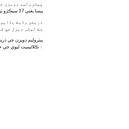
پيسا يعني 37 سيڪڙو ٽيڪس شامل آھي.
ھڪ ليٽر ڊيزل جي قيمت ۾ 94 روپيا 92 پيسا ٽيڪس جي مد
پيٽروليم ڊويزن جي ذري
۽ ڪلائيميٽ ليوي جي حس