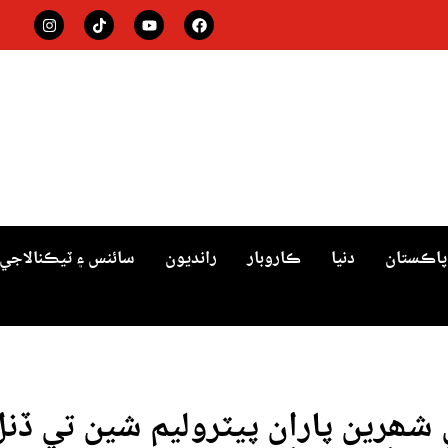
پاڪستان
دنيا
ڪاروبار
رانديون
سائنس ۽ ٽيڪنالاجي
ھرين پاران پيٽروليم شين تي ڏنل