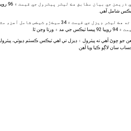
ذريعن وڌيڪ ٻڌايو ته ھڪ ليٽر ڊيزل جي قيمت ۾ 34 سيڪڙو ٽيڪس شام
 ۾ ورتا وڃن ٿا.
عن جو چوڻ آھي ته پيٽرول ۽ ڊيزل تي اھي ٽيڪس ڪسٽم ڊيوٽي، پيٽرولي
اب سان لاڳو ڪيا ويا آھن.