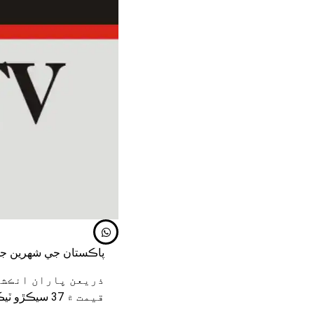
پاڪستان جي شھرين جي
ذريعن پاران انڪشا
قيمت ۾ 37 سيڪڙو ٽيڪس شامل آھي.