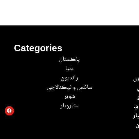
Categories
پاڪستان
دنيا
رانديون
ون
سائنس ۽ ٽيڪنالاجي
شوبز
ڪاروبار
۾،
ار
ڻ