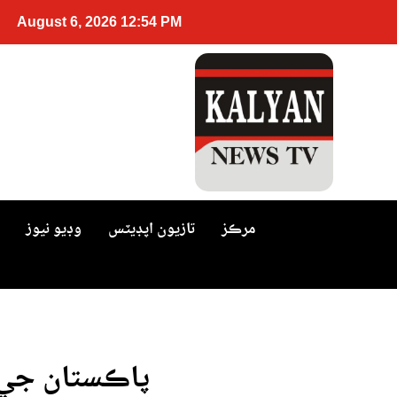
August 6, 2026 12:54 PM
مرڪز
تازيون اپڊيٽس
وڊيو نيوز
پاڪستان جي ش