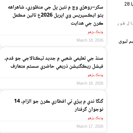
پيٽروليم ڊويزن جي ذريعن جي بيان مطابق ھڪ ليٽر پيٽرول جي قيمت ۾ 96 روپيا 28
سکر–روهڙي وچ ۾ نئين پل جي منظوري، شاهراهه
ڀٽو ايڪسپريس وي اپريل 2026ع تائين مڪمل
ڪرڻ جي هدايت
ل آھن، مثال طور
وڌيڪ پڙهو
March 18, 2026
م ليوي
سنڌ جي تعليمي شعبي ۾ جديد ٽيڪنالاجي جو قدم،
فيشل ريڪگنيشن ذريعي حاضري سسٽم متعارف
وڌيڪ پڙهو
March 18, 2026
گنگا ندي ۾ ٻيڙي تي افطاري ڪرڻ جو الزام، 14
نوجوان گرفتار
وڌيڪ پڙهو
March 17, 2026