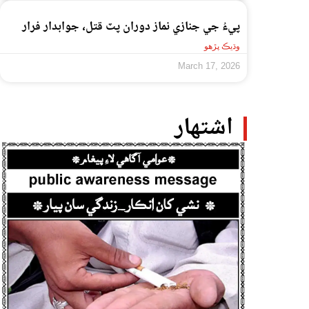
پيءُ جي جنازي نماز دوران پٽ قتل، جوابدار فرار
وڌيڪ پڙهو
March 17, 2026
اشتهار