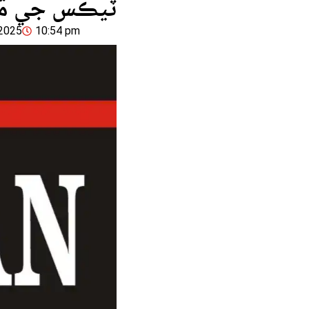
ٽيڪس جي م
2025
10:54 pm