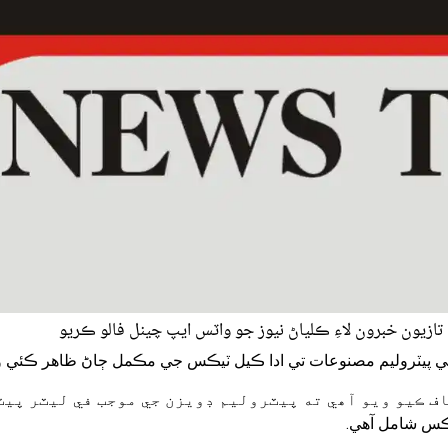
تازيون خبرون لاءِ ڪلياڻ نيوز جو واٽس ايپ چينل فالو ڪريو
 پيٽروليم مصنوعات تي ادا ڪيل ٽيڪس جي مڪمل ڄاڻ ظاھر ڪئي وئ
ف ڪيو ويو آھي ته پيٽروليم ڊويزن جي موجب في ليٽر پيٽ