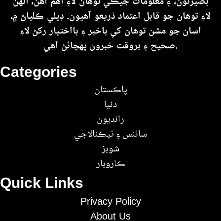
بصيرتون، ۽ معلومات جيڪي توهان لاءِ اهم آهن، انهن
لاءِ توهان جو قابل اعتماد ذريعو آهيون. ڊيلي ڪلياڻ ۾،
اسان جو مشن توهان کي باخبر ۽ بااختيار رکڻ لاءِ
صحيح ۽ بروقت خبرون پهچائڻ آهي.
Categories
پاڪستان
دنيا
رانديون
سائنس ۽ ٽيڪنالاجي
شوبز
ڪاروبار
Quick Links
Privacy Policy
About Us