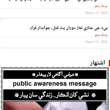
وڌيڪ پڙهو
March 17, 2026
پيءُ جي جنازي نماز دوران پٽ قتل، جوابدار فرار
وڌيڪ پڙهو
March 17, 2026
اشتهار