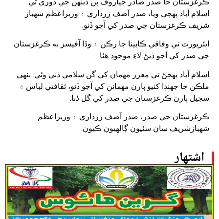
ڪرغزستان جا صدر صادر جپاروف ٻن ڏينھن جي دوري تي
اسلام آباد پھچي ويا، صدر آصف زرداري ۽ وزيراعظم شھباز
شريف ڪرغزستان جي صدر کي آجو ڏنو.
ايئرپورٽ تي وفاقي ڪابينا جا رڪن ۽ وڏا آفيسر به ڪرغزستان
جي صدر کي آجو ڏيڻ لاءِ موجود هئا.
اسلام آباد پهچڻ تي معزز مهمان کي گن سلامي ڏني وئي. ٻنهي
ملڪن جا جهنڊا کنيو ٻارن مهمانن کي آجو ڏنو، ثقافتي لباس ۾
سجيل ٻارن ڪرغزستان جي صدر کي گل ڏنا.
ڪرغزستان جي صدر، صدر آصف زرداري ۽ وزيراعظم
شھبازشريف سان سٺيون ڳالهيون ڪيون.
اشتهار