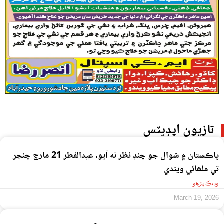
تازيون اپڊيٽس
پاڪستان ۾ شوال جو چنڊ نظر نه آيو، عيدالفطر 21 مارچ ڇنڇر
تي ملھائي ويندي
وڌيڪ پڙهو
March 19, 2026