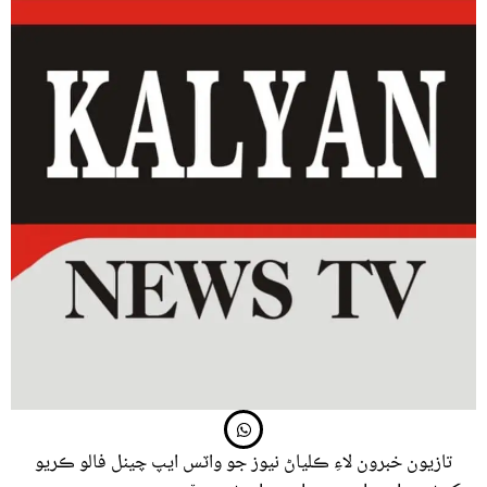
تازيون خبرون لاءِ ڪلياڻ نيوز جو واٽس ايپ چينل فالو ڪريو