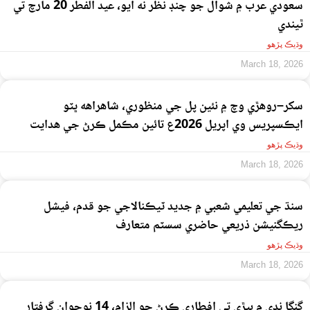
سعودي عرب ۾ شوال جو چنڊ نظر نه آيو، عيد الفطر 20 مارچ تي
ٿيندي
وڌيڪ پڙهو
March 18, 2026
سکر–روهڙي وچ ۾ نئين پل جي منظوري، شاهراهه ڀٽو
ايڪسپريس وي اپريل 2026ع تائين مڪمل ڪرڻ جي هدايت
وڌيڪ پڙهو
March 18, 2026
سنڌ جي تعليمي شعبي ۾ جديد ٽيڪنالاجي جو قدم، فيشل
ريڪگنيشن ذريعي حاضري سسٽم متعارف
وڌيڪ پڙهو
March 18, 2026
گنگا ندي ۾ ٻيڙي تي افطاري ڪرڻ جو الزام، 14 نوجوان گرفتار