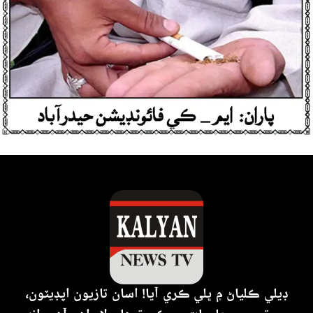
ڊيلي ڪلياڻ ۾ ڀلي ڪري آيا! اسان تازيون اپڊيٽون،