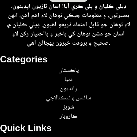
ڊيلي ڪلياڻ ۾ ڀلي ڪري آيا! اسان تازيون اپڊيٽون،
بصيرتون، ۽ معلومات جيڪي توهان لاءِ اهم آهن، انهن
لاءِ توهان جو قابل اعتماد ذريعو آهيون. ڊيلي ڪلياڻ ۾،
اسان جو مشن توهان کي باخبر ۽ بااختيار رکڻ لاءِ
صحيح ۽ بروقت خبرون پهچائڻ آهي.
Categories
پاڪستان
دنيا
رانديون
سائنس ۽ ٽيڪنالاجي
شوبز
ڪاروبار
Quick Links