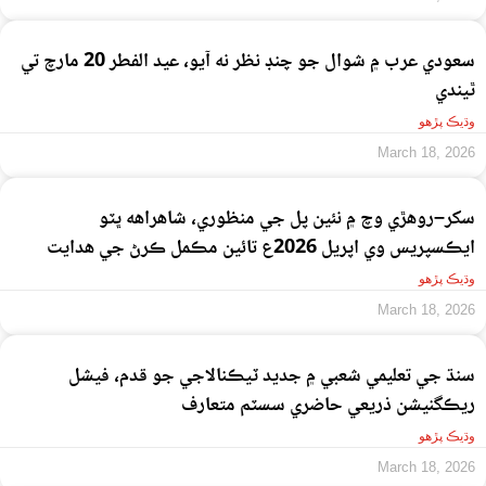
سعودي عرب ۾ شوال جو چنڊ نظر نه آيو، عيد الفطر 20 مارچ تي
ٿيندي
وڌيڪ پڙهو
March 18, 2026
سکر–روهڙي وچ ۾ نئين پل جي منظوري، شاهراهه ڀٽو
ايڪسپريس وي اپريل 2026ع تائين مڪمل ڪرڻ جي هدايت
وڌيڪ پڙهو
March 18, 2026
سنڌ جي تعليمي شعبي ۾ جديد ٽيڪنالاجي جو قدم، فيشل
ريڪگنيشن ذريعي حاضري سسٽم متعارف
وڌيڪ پڙهو
March 18, 2026