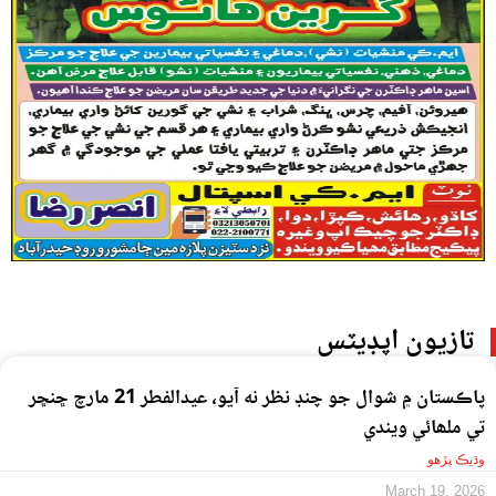
تازيون اپڊيٽس
پاڪستان ۾ شوال جو چنڊ نظر نه آيو، عيدالفطر 21 مارچ ڇنڇر
تي ملھائي ويندي
وڌيڪ پڙهو
March 19, 2026