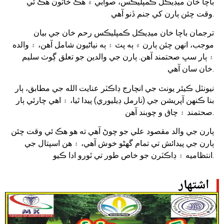
باچا خان ميڊيڪل ڪمپليڪس، صوابي ۾ هڪ خاتون هڪ ئي
وقت چئن ٻارن کي جنم ڏنو آهي.
ترجمان باچا خان ميڊيڪل ڪمپليڪس رحم خان جي بيان
موجب، انهن چئن ٻارن ۾ ٻه پٽ ۽ ٻه نياڻيون شامل آهن، ۽ والده
۽ ٻار سڀ صحتمند آهن. ٻارن جي والدين جو تعلق ڳوٺ سليم
خان سان آهي.
نيونٽل ڪيئر يونٽ جي انچارج ڊاڪٽر عنايت الله جي مطابق، ٻار
بنا ڪنهن آپريشن جي (نارمل ڊيليوري) پيدا ٿيا، ۽ اهي چارئي ٻار
صحتمند ۽ چاق و چوبند آهن.
ٻارن جي والد مقصود علي جو چوڻ آهي ته هو هڪ ئي وقت چئن
ٻارن جي پيدائش تي تمام گهڻو خوش آهي، ۽ هن اسپتال جي
انتظاميه ۽ ڊاڪٽرن جو خاص طور تي ٿورو ادا ڪيو.
اشتهار