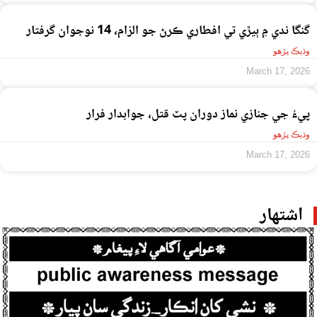
گنگا ندي ۾ ٻيڙي تي افطاري ڪرڻ جو الزام، 14 نوجوان گرفتار
وڌيڪ پڙهو
March 17, 2026
پيءُ جي جنازي نماز دوران پٽ قتل، جوابدار فرار
وڌيڪ پڙهو
March 17, 2026
اشتهار