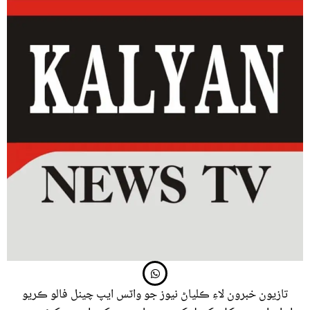
تازيون خبرون لاءِ ڪلياڻ نيوز جو واٽس ايپ چينل فالو ڪريو