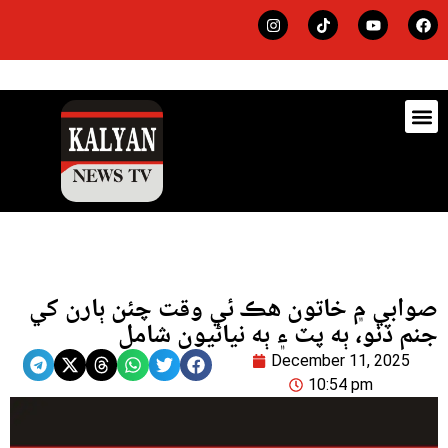
ڊيٽس
لاجي
صوابي ۾ خاتون هڪ ئي وقت چئن ٻارن کي
جنم ڏنو، ٻه پٽ ۽ ٻه نياڻيون شامل
December 11, 2025
10:54 pm