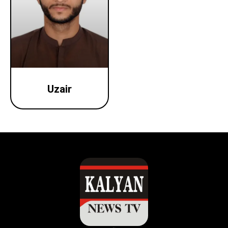
Uzair