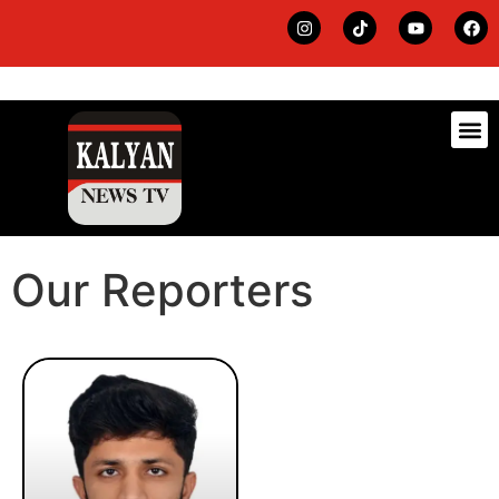
ڊيٽس
لاجي
Our Reporters