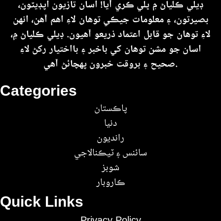
ڊيلي ڪلياڻ ۾ ڀلي ڪري آيا! اسان تازيون اپڊيٽون،
بصيرتون، ۽ معلومات جيڪي توهان لاءِ اهم آهن، انهن
لاءِ توهان جو قابل اعتماد ذريعو آهيون. ڊيلي ڪلياڻ ۾،
اسان جو مشن توهان کي باخبر ۽ بااختيار رکڻ لاءِ
صحيح ۽ بروقت خبرون پهچائڻ آهي.
Categories
پاڪستان
دنيا
رانديون
سائنس ۽ ٽيڪنالاجي
شوبز
ڪاروبار
Quick Links
Privacy Policy