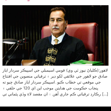
لاهور:(ڪلياڻ نيوز ٽي وي) قومي اسيمبلي جي اسپيڪر سردار اياز
صادق جو لاهور جي علائقي لکو ڊير ۾ ترقياتي منصوبن جي افتتاح
جي موقعي تي خطاب ڪيو۔اسپيڪر سردار اياز صادق چيو ته
پنجاب حڪومت جي هدايتن موجب اين اي 120 جي حلقي ۾
رڪارڊ ترقياتي ڪم جاري آهن ۽ ان مقصد لاءِ وڏي پئماني تي […]