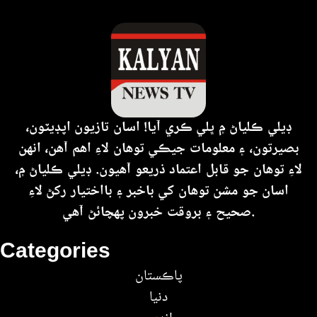
ڊيلي ڪلياڻ ۾ ڀلي ڪري آيا! اسان تازيون اپڊيٽون،
بصيرتون، ۽ معلومات جيڪي توهان لاءِ اهم آهن، انهن
لاءِ توهان جو قابل اعتماد ذريعو آهيون. ڊيلي ڪلياڻ ۾،
اسان جو مشن توهان کي باخبر ۽ بااختيار رکڻ لاءِ
صحيح ۽ بروقت خبرون پهچائڻ آهي.
Categories
پاڪستان
دنيا