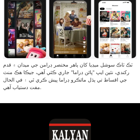
ٽڪ ٽاڪ سوشل ميڊيا کان ٻاهر مختصر ڊرامن جي ميدان ۾ قدم
رکندي، نئين ايپ "پائن ڊراما" جاري ڪئي آهي، جيڪا هڪ منٽ
جي اقساط تي ٻڌل مائڪرو ڊراما پيش ڪري ٿي ۽ في الحال
مفت دستياب آهي.