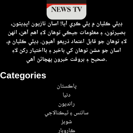
ڊيلي ڪلياڻ ۾ ڀلي ڪري آيا! اسان تازيون اپڊيٽون،
بصيرتون، ۽ معلومات جيڪي توهان لاءِ اهم آهن، انهن
لاءِ توهان جو قابل اعتماد ذريعو آهيون. ڊيلي ڪلياڻ ۾،
اسان جو مشن توهان کي باخبر ۽ بااختيار رکڻ لاءِ
صحيح ۽ بروقت خبرون پهچائڻ آهي.
Categories
پاڪستان
دنيا
رانديون
سائنس ۽ ٽيڪنالاجي
شوبز
ڪاروبار