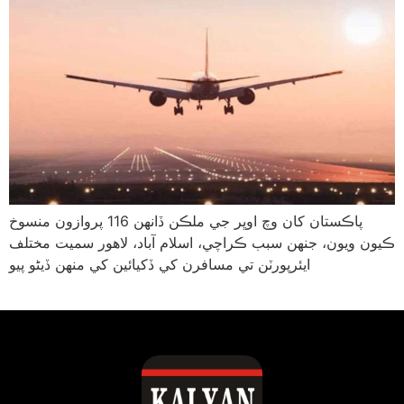
پاڪستان کان وچ اوڀر جي ملڪن ڏانهن 116 پروازون منسوخ
ڪيون ويون، جنهن سبب ڪراچي، اسلام آباد، لاهور سميت مختلف
ايئرپورٽن تي مسافرن کي ڏکيائين کي منهن ڏيڻو پيو