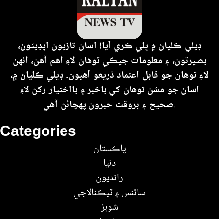
ڊيلي ڪلياڻ ۾ ڀلي ڪري آيا! اسان تازيون اپڊيٽون،
بصيرتون، ۽ معلومات جيڪي توهان لاءِ اهم آهن، انهن
لاءِ توهان جو قابل اعتماد ذريعو آهيون. ڊيلي ڪلياڻ ۾،
اسان جو مشن توهان کي باخبر ۽ بااختيار رکڻ لاءِ
صحيح ۽ بروقت خبرون پهچائڻ آهي.
Categories
پاڪستان
دنيا
رانديون
سائنس ۽ ٽيڪنالاجي
شوبز