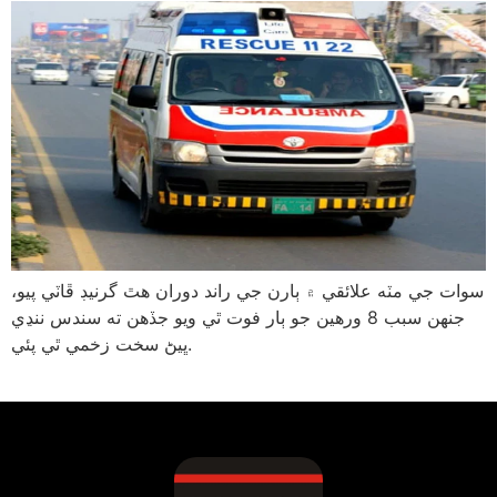
سوات جي مٽه علائقي ۾ ٻارن جي راند دوران هٿ گرنيڊ ڦاٽي پيو،
جنهن سبب 8 ورهين جو ٻار فوت ٿي ويو جڏهن ته سندس ننڍي
ڀيڻ سخت زخمي ٿي پئي.