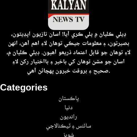
ڊيلي ڪلياڻ ۾ ڀلي ڪري آيا! اسان تازيون اپڊيٽون،
بصيرتون، ۽ معلومات جيڪي توهان لاءِ اهم آهن، انهن
لاءِ توهان جو قابل اعتماد ذريعو آهيون. ڊيلي ڪلياڻ ۾،
اسان جو مشن توهان کي باخبر ۽ بااختيار رکڻ لاءِ
صحيح ۽ بروقت خبرون پهچائڻ آهي.
Categories
پاڪستان
دنيا
رانديون
سائنس ۽ ٽيڪنالاجي
شوبز