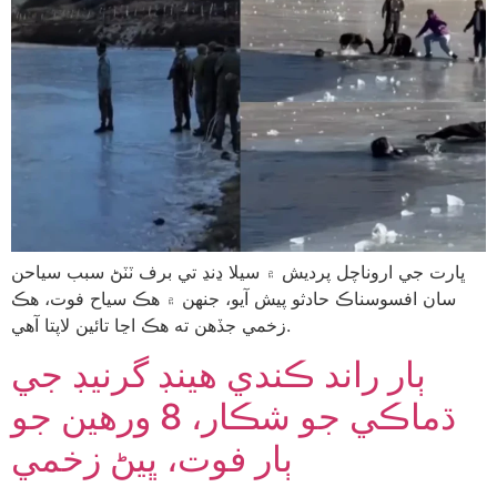
ڀارت جي اروناچل پرديش ۾ سيلا ڍنڍ تي برف ٽٽڻ سبب سياحن
سان افسوسناڪ حادثو پيش آيو، جنهن ۾ هڪ سياح فوت، هڪ
زخمي جڏهن ته هڪ اڃا تائين لاپتا آهي.
ٻار راند ڪندي هينڊ گرنيڊ جي
ڌماڪي جو شڪار، 8 ورهين جو
ٻار فوت، ڀيڻ زخمي